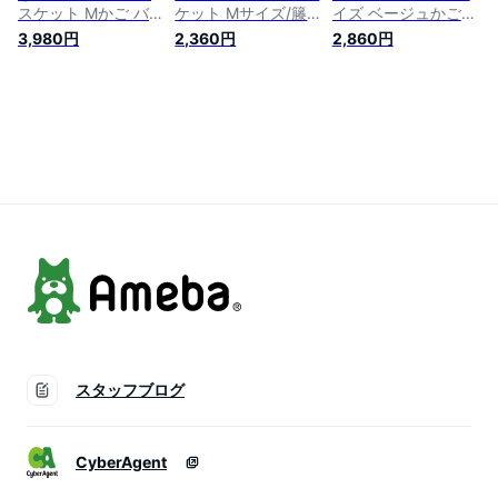
スケット Mかご バス
ケット Mサイズ/籐
イズ ベージュかご
ケット 収納ケース
果物かご ラタン フ
バスケット 大きい
3,980円
2,360円
2,860円
おもちゃ箱 ボックス
ルーツバスケット バ
収納 脱衣かご おし
収納かご 収納ボック
スケット かご 収納
ゃれ 籐 バスケット
ス 北欧風 おしゃれ
籐 かご 収納ボック
ランドリーバスケッ
収納バスケット おむ
ス 小物入れ ラタン
ト 脱衣所 収納 北欧]
つ入れ 小物入れ オ
おしゃれ アジアン
かご 編み 北欧風バ
ムツ入れ カゴバスケ
雑貨 エスニック 藤
スケット 収納ボック
ット 小物 子供 雑貨
籠 家具 収納バスケ
ス 持ち手 おむつ ト
取っ手付 ラタン 籐
ット 北欧 カゴ 編み
イレットペーパー 洗
籠 おもちゃ入れ
かご 収納カゴ 浅型
濯かご 籠 カゴ 可愛
丸
い
スタッフブログ
CyberAgent