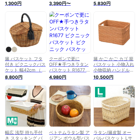
籐かご ラタンバスケ
お花見 収納バスケッ
ゴ 収納ケース 収納
1,300円
3,390円〜
5,830円
ット ハロウィンバス
ト 籐のかご 北欧 お
小物入れ ラタンバス
ケット ボタニカルス
しゃれ 持ち手 ラタ
ケット 収納バスケッ
タイル かご バスケ
ンバスケット 野菜か
ト 持ち手付き 片付
ット 籐かご バスケ
ご フリル 収納 籐製
け ピクニック 籐 と
ット かごバスケット
蓋付き 持ち手 小物
う 天然素材 丈夫 使
ラタン
入れ 可愛い お菓子
いやすい リビング
果物 ピクニック フ
子供部屋 インテリア
ルーツ パン 整理収
ナチュラル かわいい
納
酒井産業
籐 バスケット フタ
クーポンで更に
籐 かご かご カゴ 籠
付き ピクニックバス
OFF★手つきラタン
バスケット 小物入れ
ケット 幅42cm （ 送
バスケット R1677 ピ
小物収納 ハンドルバ
料無料 ラタン カゴ
クニックバスケット
スケット 籐バスケッ
8,800円
4,980円
10,500円
かご 収納 ラタンバ
ピクニック バスケッ
ト ラタンバスケット
スケット 収納バスケ
ト 収納かご おしゃ
収納ボックス 収納ケ
ット 収納ボックス
れ 収納バスケット
ース 収納かご 収納
収納かご 収納カゴ
持ち手 収納カゴ ワ
カゴ 衣類収納 タオ
籠 ふた付き 蓋付き
ンハンドル ピクニッ
ル入れ タオル収納
小物入れ かわいい
ク 籠 かご 編み タオ
シンプル ナチュラル
可愛い ）
ル 収納ボックス 籐
北欧 可愛い かわい
北欧 洗濯かご ラタ
い おしゃれ 持ち手
ン 天然素材 バッグ
付き 角型 深型 洗面
所
幅広 浅型 持ち手付
ベトナムラタン製 ア
ラタン/籐皮製 オー
き スタッキング バ
ジアン ボウル型バス
バルバスケット Lサ