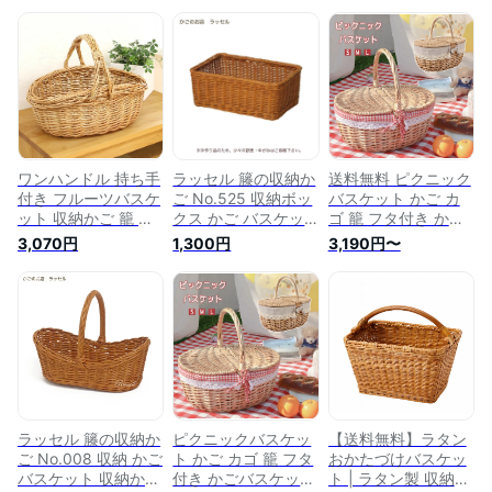
ワンハンドル 持ち手
ラッセル 籐の収納か
送料無料 ピクニック
付き フルーツバスケ
ご No.525 収納ボッ
バスケット かご カ
ット 収納かご 籠 収
クス かご バスケッ
ゴ 籠 フタ付き かご
納バスケット 籐 ラ
ト 収納バスケット
バスケット お花見
3,070円
1,300円
3,190円〜
タン おしゃれ ピク
収納かご 籐かご か
収納バスケット 籐の
ニック おむつ ピク
ごバスケット ラタン
かご 北欧 おしゃれ
ニックバスケット 収
バスケット かご バ
持ち手 ラタンバスケ
納ボックス 雑貨 カ
スケット 籐かご バ
ット 野菜かご フリ
ゴバスケット かご
スケット かごバスケ
ル 収納 籐製 蓋付き
バスケット かご収納
ット ラタン
持ち手 小物入れ 可
編み バック 北欧 洗
愛い お菓子 果物 ピ
濯かご バッグ 可愛
クニック フルーツ
い かごバッグ 編み
パン 整理収納
かご
ラッセル 籐の収納か
ピクニックバスケッ
【送料無料】ラタン
ご No.008 収納 かご
ト かご カゴ 籠 フタ
おかたづけバスケッ
バスケット 収納かご
付き かごバスケット
ト | ラタン製 収納カ