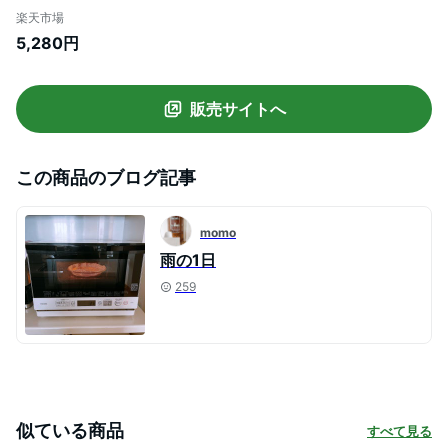
ち手 籠バスケット籐のかご ピクニックバ
楽天市場
スケット カゴバスケット 手提げ 収納カゴ
5,280円
収納ケース おしゃれ 収納 ラタンバスケッ
ト 籐 手さげ 収納バスケット リビング 子供
部屋 母の日ギフト
販売サイトへ
この商品のブログ記事
momo
雨の1日
259
似ている商品
すべて見る