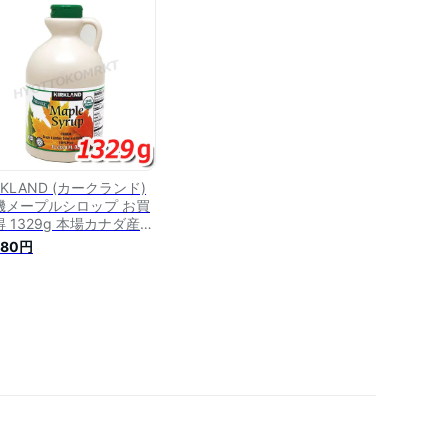
ル
RKLAND (カークランド)
機メープルシロップ お買
 1329g 本場カナダ産の
ープルシロップ！ オーガ
280円
ックなので安心・安全◎
味料 ★嬉しい送料無料
6]