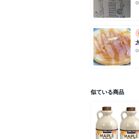
似ている商品