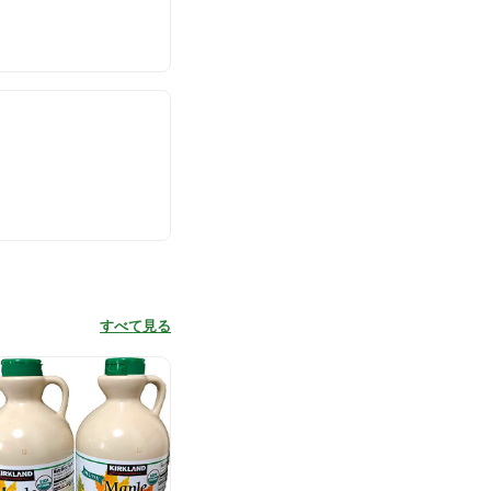
すべて見る