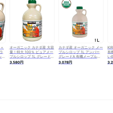
トル
ト
ト＋
オーガニック カナダ産 大容
カナダ産 オーガニック メー
KI
クラ
量！特大 100％ ピュアメー
プルシロップ 1L アンバー
有
ップ
プルシロップ 1L グレードA
グレードA 有機メープルシ
い得
 グ
アンバー リッチテイスト 1
ロップ アンバーリッチテイ
メ
3,580円
3,078円
3,
リットル 1326g メープルシ
スト メープルシロップ メイ
ニ
ロップ
プルシロップ メープル 1リ
調
ットル カークランド
★[
Maplesyrup 輸入 コストコ
大容量