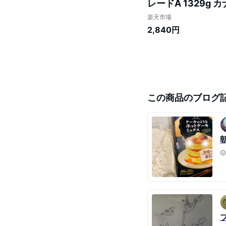
レードA 1329g
楽天市場
2,840円
この商品のブログ