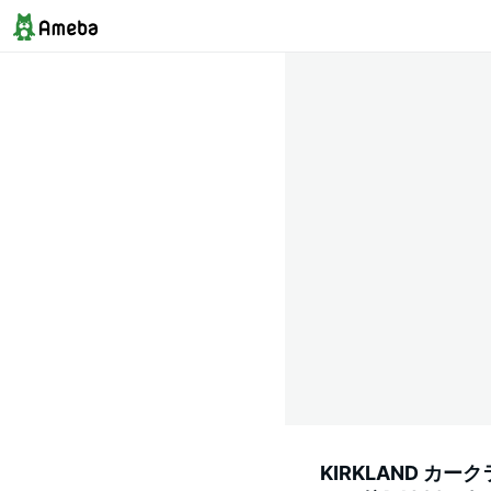
KIRKLAND カ