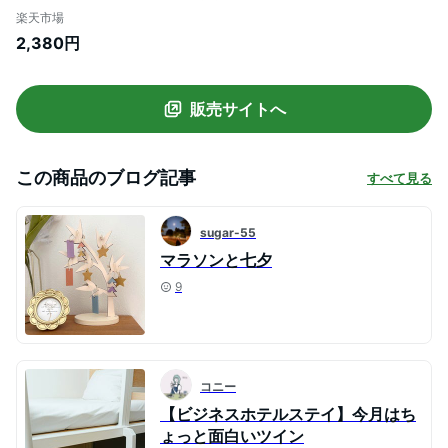
ラ リラックスブラ シームレスブラ ナイト
楽天市場
ブラジャー ブラ単品 育乳ブラ ノンワイヤ
2,380円
ーブラジャー ナイトブラジャー 育乳ブラ
ジャー 垂れない 補正用下着 メール便 送
料無料
販売サイトへ
この商品のブログ記事
すべて見る
sugar-55
マラソンと七夕
9
コニー
【ビジネスホテルステイ】今月はち
ょっと面白いツイン