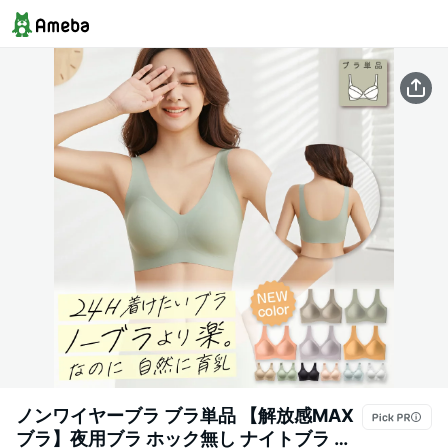
ノンワイヤーブラ ブラ単品 【解放感MAX
ブラ】夜用ブラ ホック無し ナイトブラ ブ