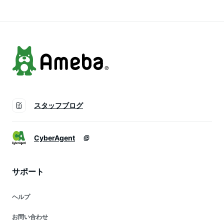
正用下着 Daisya
補正用下着 メール
ブラ ふんわり ソフ
Teah
便 送料無料 Daisya
ト 空気のような着け
Teah
心地
スタッフブログ
CyberAgent
サポート
ヘルプ
お問い合わせ