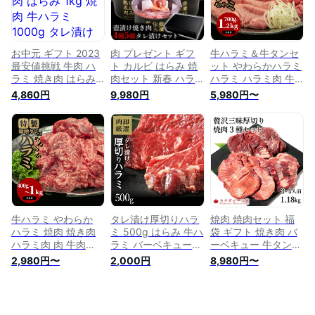
食品
せ バーベキュー キ
ャンプ おかず 弁当
食品ギフト 取り寄せ
冷凍おかず お中元
夏ギフト
お中元 ギフト 2023
肉 プレゼント ギフ
牛ハラミ＆牛タンセ
最安値挑戦 牛肉 ハ
ト カルビ はらみ 焼
ット やわらかハラミ
ラミ 焼き肉 はらみ
肉セット 新春 ハラ
ハラミ ハラミ肉 牛
1kg 焼肉 牛ハラミ
ミ 訳あり 味付け 小
ハラミ 牛タン 牛た
4,860円
9,980円
5,980円〜
1000g タレ漬け バ
分け 福袋 ギフト 焼
ん 肉 牛肉 700g
ーベキュー 肉 お取
肉 焼き肉 バーベキ
900g 1.2kg 冷凍 厚
り寄せ お肉 牛 BBQ
ュー 食材 BBQ 冷凍
切り 肉厚 BBQ BBQ
味付き
食品 壺漬け4種5個
セット バーベキュー
焼肉セット 1.6kg
バーベキューセット
6〜7人前 お取り寄せ
焼肉 焼肉セット 肉
グルメ
セット 小分け ギフ
ト お祝い お取り寄
せ おうち焼き肉 ハ
ロウィン 七五三
牛ハラミ やわらか
タレ漬け厚切りハラ
焼肉 焼肉セット 福
ハラミ 焼肉 焼き肉
ミ 500g はらみ 牛ハ
袋 ギフト 焼き肉 バ
ハラミ肉 肉 牛肉
ラミ バーベキュー
ーベキュー 牛タン
400g 600g 1kg 味
肉 bbq 焼き肉 焼肉
ハラミ カルビ 牛は
2,980円〜
2,000円
8,980円〜
付け 冷凍 やわらか
牛 ハラミ肉 味付け
らみ バーベキューセ
厚切り 肉厚 味噌ダ
タレ漬け 小分け 牛
ット お取り寄せグル
レ付き 焼肉セット
肉 厚切り 冷凍 ラク
メ BBQ 3〜4人前 冷
肉セット BBQ BBQ
ラク厚切りはらみ お
凍食品 贅沢三昧厚切