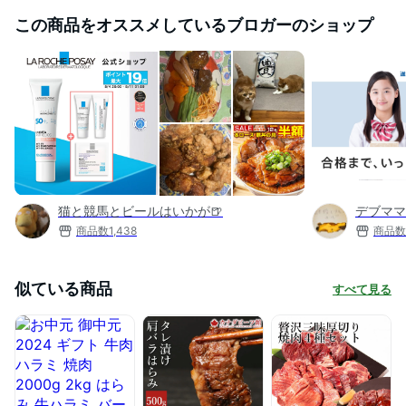
この商品をオススメしているブロガーのショップ
猫と競馬とビールはいかが🍺
デブママ
商品数
1,438
商品数
似ている商品
すべて見る