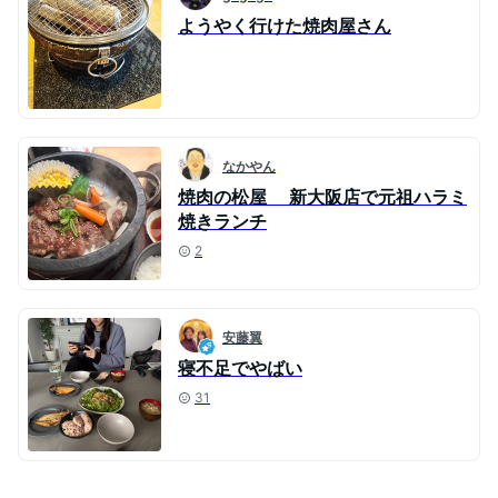
ようやく行けた焼肉屋さん
なかやん
焼肉の松屋 新大阪店で元祖ハラミ
焼きランチ
2
安藤翼
寝不足でやばい
31