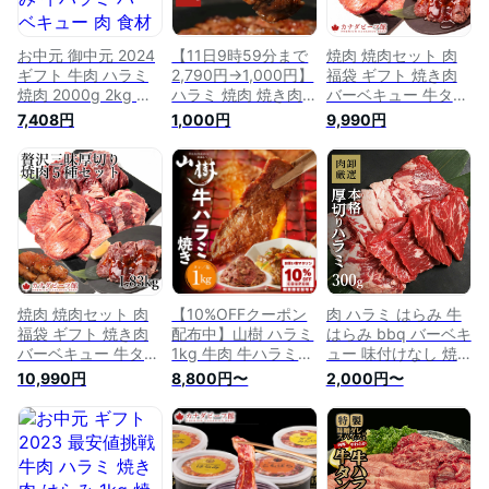
お中元 御中元 2024
【11日9時59分まで
焼肉 焼肉セット 肉
ギフト 牛肉 ハラミ
2,790円→1,000円】
福袋 ギフト 焼き肉
焼肉 2000g 2kg は
ハラミ 焼肉 焼き肉
バーベキュー 牛タン
らみ 牛ハラミ バー
焼肉セット お中元
ハラミ カルビ 牛は
7,408円
1,000円
9,990円
ベキュー 肉 食材 牛
お取り寄せグルメ バ
らみ 食材 バーベキ
焼肉 焼き肉 タレ漬
ーベキュー 食材 牛
ューセット お取り寄
け BBQ 大容量 お取
ハラミ 肉 バーベキ
せグルメ 内祝い
り寄せグルメ 贈り物
ュー BBQ 牛肉 食材
BBQ お取り寄せ グ
通販 冷凍食品 メガ
はらみ 冷凍食品 タ
ルメ 5〜7人前 冷凍
盛り 送料無料
レ漬け肩バラはらみ
食品 新春
500g
焼肉 焼肉セット 肉
【10%OFFクーポン
肉 ハラミ はらみ 牛
福袋 ギフト 焼き肉
配布中】山樹 ハラミ
はらみ bbq バーベキ
バーベキュー 牛タン
1kg 牛肉 牛ハラミ
ュー 味付けなし 焼
ハラミ カルビ 牛は
アメリカ産 牛 ビー
き肉 焼肉 訳あり 牛
10,990円
8,800円〜
2,000円〜
らみ 食材 バーベキ
フ 焼肉 はらみ たれ
肉 牛 冷凍 小分け 本
ューセット お取り寄
塩 ハラミ肉 牛ハラ
格 厚切りはらみ
せグルメ 内祝い
ミ焼肉 焼き肉 BBQ 1
300g お取り寄せ
BBQ お取り寄せ グ
キロ お取り寄せグル
ルメ 8～10人前 冷凍
メ 美味しいお取り寄