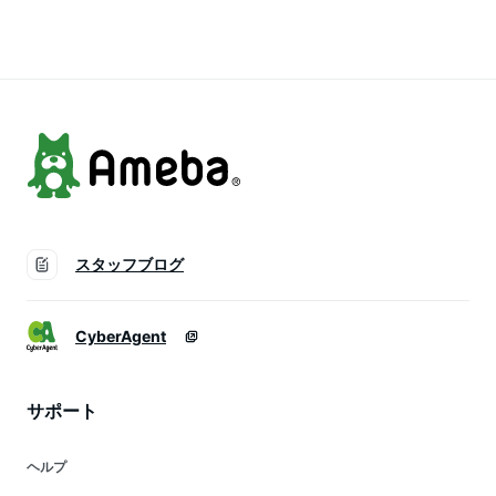
セット バーベキュー
取り寄せグルメ
り焼肉3種セット 新
バーベキューセット
春
小分け ギフト お祝
い お取り寄せ おう
ち焼肉
スタッフブログ
CyberAgent
サポート
ヘルプ