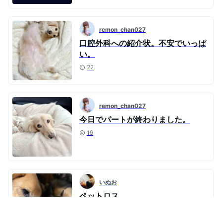
remon_chan027
口腔外科への紹介状。不安でいっぱ
い。
22
remon_chan027
今日でパートが終わりました。
19
いぬお
ペットロス
59