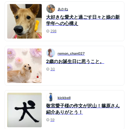
あかね
大好きな愛犬と過ごす日々と娘の新
学年への心構え
298
remon_chan027
2歳のお誕生日に思うこと。
30
kickbell
敬宮愛子様の作文が沢山！篠原さん
紹介ありがとう！
59