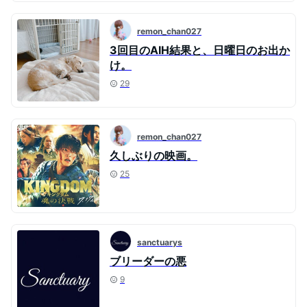
remon_chan027
3回目のAIH結果と、日曜日のお出か
け。
29
remon_chan027
久しぶりの映画。
25
sanctuarys
ブリーダーの悪
9