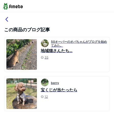
この商品のブログ記事
50オーバーのオバちゃんがブログを始め
てみた。
地域猫さんたち…
35
berry
宝くじが当たったら
12