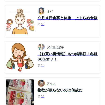
オパ
９月４日食事と体重 止まらぬ食欲
56
ズボ田ズボ子
【お買い得情報】もつ鍋半額！冬服
60%オフ！
11
アイス
物欲が戻らないのは何故だ
10