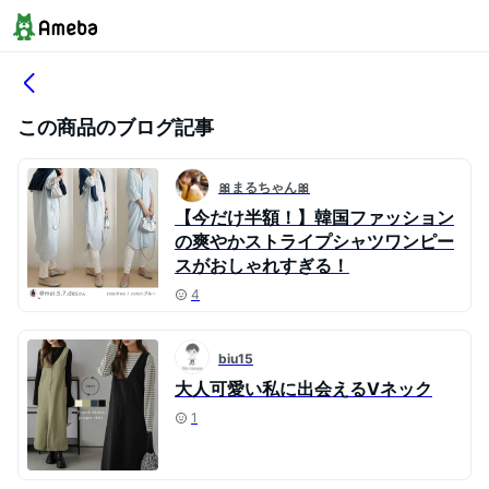
この商品のブログ記事
🎀まるちゃん🎀
【今だけ半額！】韓国ファッション
の爽やかストライプシャツワンピー
スがおしゃれすぎる！
4
biu15
大人可愛い私に出会えるVネック
1