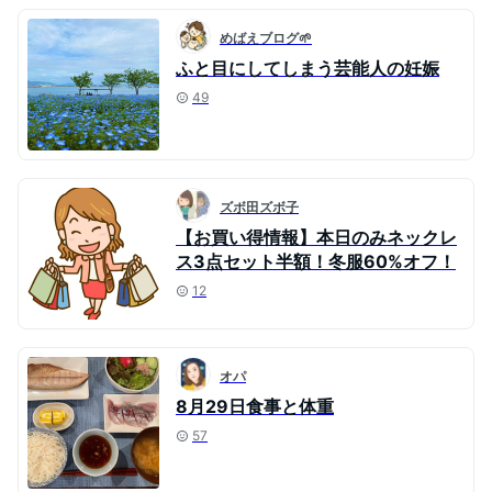
めばえブログ🌱
ふと目にしてしまう芸能人の妊娠
49
ズボ田ズボ子
【お買い得情報】本日のみネックレ
ス3点セット半額！冬服60%オフ！
12
オパ
8月29日食事と体重
57