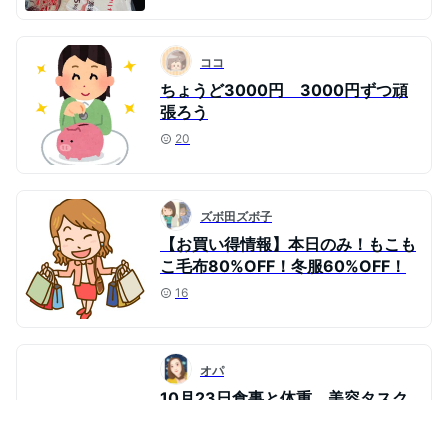
ココ
ちょうど3000円 3000円ずつ頑
張ろう
20
ズボ田ズボ子
【お買い得情報】本日のみ！もこも
こ毛布80%OFF！冬服60%OFF！
16
オパ
10月23日食事と体重 美容タスク
追加
38