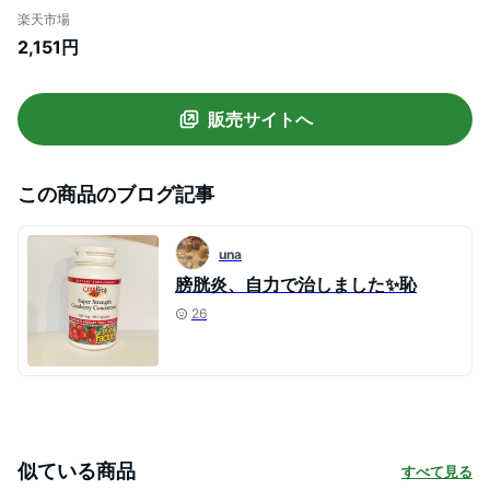
ナウ 栄養補助 栄養補助食品 アメリカ カプ
楽天市場
セル 植物性エキスCranberry caps
2,151円
販売サイトへ
この商品のブログ記事
una
膀胱炎、自力で治しました✨恥
26
似ている商品
すべて見る