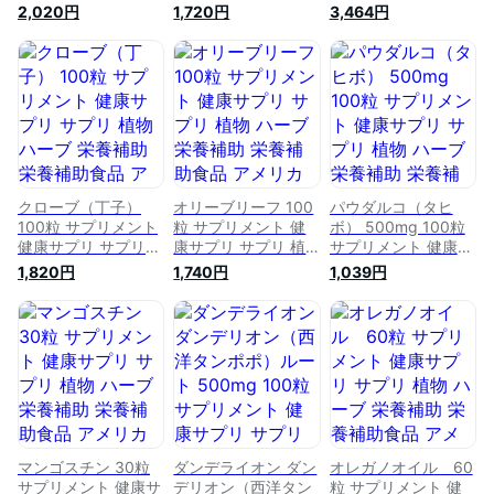
NOW サプリメント
90粒 サプリメント
植物 ハーブ now ナ
2,020円
1,720円
3,464円
健康サプリ サプリ
健康サプリ サプリ
ウ 栄養補助 栄養補
植物 ハーブ now ナ
植物 ハーブ now ナ
助食品 アメリカ カ
ウ 栄養補助 栄養補
ウ 栄養補助 栄養補
プセル サプリンクス
助食品 アメリカ カ
助食品 アメリカ ソ
植物性エキス
プセル 植物性エキス
フトジェル 植物性エ
キス
クローブ（丁子）
オリーブリーフ 100
パウダルコ（タヒ
100粒 サプリメント
粒 サプリメント 健
ボ） 500mg 100粒
健康サプリ サプリ
康サプリ サプリ 植
サプリメント 健康サ
植物 ハーブ 栄養補
物 ハーブ 栄養補助
プリ サプリ 植物 ハ
1,820円
1,740円
1,039円
助 栄養補助食品 ア
栄養補助食品 アメリ
ーブ 栄養補助 栄養
メリカ カプセル サ
カ カプセル サプリ
補助食品 アメリカ
プリンクス 植物性エ
ンクス 植物性エキス
カプセル 植物性エキ
キス
ス
マンゴスチン 30粒
ダンデライオン ダン
オレガノオイル 60
サプリメント 健康サ
デリオン（西洋タン
粒 サプリメント 健