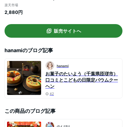
のぼり グルテンフリー 米粉 バームクーヘ
楽天市場
ン スイーツ お取り寄せ ギフト 個包装 プレ
2,880円
ゼント ケーキ こいのぼり 子どもの日 子供
の日 祖父母 3歳 4歳
販売サイトへ
hanami
のブログ記事
hanami
お菓子のたいよう（千葉県匝瑳市）
口コミとこどもの日限定バウムクー
ヘン
42
この商品のブログ記事
のんびり