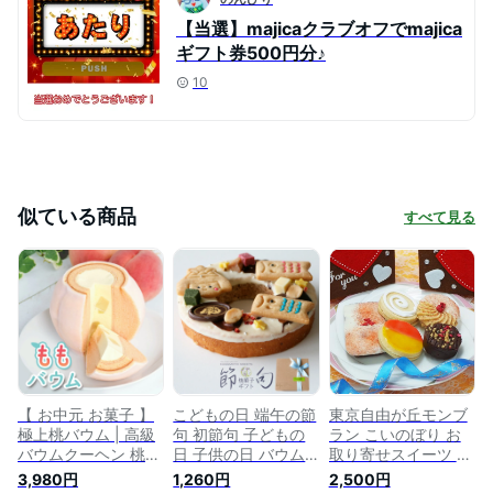
【当選】majicaクラブオフでmajica
ギフト券500円分♪
10
似ている商品
すべて見る
【 お中元 お菓子 】
こどもの日 端午の節
東京自由が丘モンブ
極上桃バウム | 高級
句 初節句 子どもの
ラン こいのぼり お
バウムクーヘン 桃
日 子供の日 バウム
取り寄せスイーツ お
モモ お菓子 おもし
クーヘン バームクー
菓子 こどもの日 ギ
3,980円
1,260円
2,500円