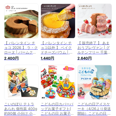
ろ スイーツギフト
ヘン バウム チョコ
フト
こどもの日 千葉県産
バウム お祝い 内祝
米粉 100％ グルテン
い お返し お礼 ギフ
フリー お取り寄せス
ト プチギフト スイ
イーツ バウム 誕生
ーツギフト プレゼン
日ケーキ おもしろプ
ト 個包装 お菓子 ス
レゼント 誕生日 ウ
イーツ 洋菓子 男の
ケ 狙い プレゼント
子 祖父母 『こども
ギフト
の日バウム』
【 バレンタイン チ
【 バレンタイン チ
【 販売終了 】 あま
ョコ 2026 】 ラ・ク
ョコ以外 】 ベイク
おうブレヴァン | グ
ローヌ | バームクー
ドチーズバウム | 米
ルテンフリー 千葉県
ヘン チョコレートケ
粉 高級 バウムクー
米粉 バウムクーヘン
2,400円
1,440円
2,640円
ーキ チョコレート
ヘン こどもの日 千
高級 あまおう いち
スイーツ こどもの日
葉県産 米粉100％ お
ご バームクーヘン
おしゃれ 高級 常温
菓子 お取り寄せスイ
スイーツ かわいい
米粉 ギフト 千葉 千
ーツ バームクーヘン
苺 お菓子 お取り寄
葉県 バウムクーヘン
スイーツ ギフト 焼
せスイーツ お土産
お菓子 インスタ映え
き菓子 チーズ ベイ
母の日 子供の日 こ
お取り寄せスイーツ
クドチーズ プレゼン
どもの日 バレンタイ
ケーキ プレゼント
ト お菓子 誕生日ケ
ン ホワイトデー
ーキ 男性
こいのぼり テトラ
こどもの日カバーバ
こどもの日アイスケ
あられ 個包装 400g
ッグお菓子ギフト{
ーキ（4/26より発送
約90個 小分け 小袋
こどもの日 お菓子
開始）こどもの日 送