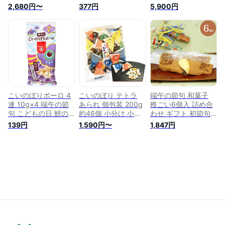
こどもの日 お菓子
おやつ 詰め合わせ
料無料 5号 チョコ 子
2,680円〜
377円
5,900円
節句 鯉のぼり おか
こいのぼり }{ 徳用
供 こども 端午の節
し
個包装 小分け 配布
句 兜人形 初節句 記
問屋 業務用 }{ 子ど
念日 アイスケーキ
も会 施設 }[ 子供会
ケーキ アイスクリー
保育園 幼稚園 景品
ム アイスジェラート
イベント お祭り プ
スイーツ 大人 子供
レゼント 人気 ]【色
ギフト プレゼント
柄指定不可】【不良
お取り寄せ
対応不可】
こいのぼりボーロ 4
こいのぼり テトラ
端午の節句 和菓子
連 10g×4 端午の節
あられ 個包装 200g
稚ごい6個入 詰め合
句 こどもの日 鯉の
約46個 小分け 小袋
わせ ギフト 初節句
ぼり お菓子 男の子
こどもの日 お菓子
内祝い お祝い お返
139円
1,590円〜
1,847円
節句 鯉のぼり おか
し こどもの日 鯉の
し
ぼり こいのぼり 兜
柏もち お菓子 高級
老舗 高級 大彌 お取
り寄せ 黄味餡 お菓
子 スイーツ 即日発
送 男の子 兜