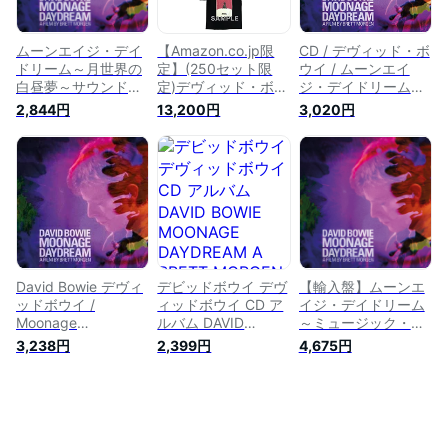
ムーンエイジ・デイ
【Amazon.co.jp限
CD / デヴィッド・ボ
ドリーム～月世界の
定】(250セット限
ウイ / ムーンエイ
白昼夢～サウンドト
定)デヴィッド・ボウ
ジ・デイドリーム〜
ラック [ デヴィッ
イ ムーンエイジ・デ
月世界の白昼夢〜 サ
2,844円
13,200円
3,020円
ド・ボウイ ]
イドリーム ブルーレ
ウンドトラック (紙
イ&公式Tシャツ 限
ジャケット/解説歌詞
定セット [Blu-ray]
対訳付) / WPCR-
18553
David Bowie デヴィ
デビッドボウイ デヴ
【輸入盤】ムーンエ
ッドボウイ /
ィッドボウイ CD ア
イジ・デイドリーム
Moonage
ルバム DAVID
～ミュージック・フ
Daydream: ムーンエ
BOWIE MOONAGE
ロム・ザ・フィルム
3,238円
2,399円
4,675円
イジ デイドリーム～
DAYDREAM A
[ David Bowie ]
月世界の白昼夢～ サ
BRETT MORGEN
ウンドトラック
FILM 2枚組 輸入盤
(2CD) 【CD】
デヴィッド・ボウイ
ムーンエイジ・デイ