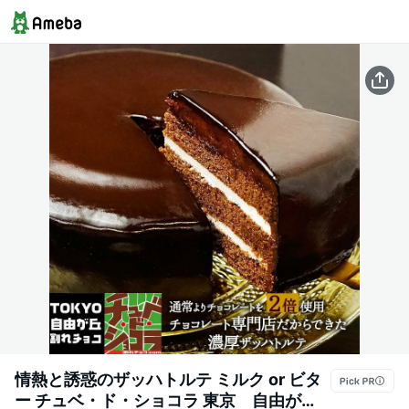
情熱と誘惑のザッハトルテ ミルク or ビタ
ー チュベ・ド・ショコラ 東京 自由が