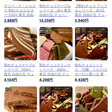
チュベ・ド・ショコ
割れチョコマーブル
【割れチョコ ワッフ
ラ 割れチョコ ビタ
シリーズ 2kg 東京
ルシリーズ 2kg】
ー 500g 東京 自由が
自由が丘 チュベ・
東京 自由が丘 チュ
丘 チョコレート
ド・ショコラ クーベ
ベ・ド・ショコラ ク
3,888円
14,256円
5,940円
ルチュールチョコレ
ーベルチュールチョ
ート ミルク ビタ
コレート ミルク ビ
ー ギフトラッピン
ター ギフトラッピ
グ不可
ング不可
割れチョコマーブル
割れチョコクランチ
割れチョコミック
シリーズ 500g
シリーズ 400g
ス 12種 ミルク/ビ
東京 自由が丘 チュ
東京 自由が丘 チュ
ターから選べる 東京
ベ・ド・ショコラ ク
ベ・ド・ショコラ ク
自由が丘 チュベ・
4,104円
4,298円
6,438円
ーベルチュールチョ
ーベルチュールチョ
ド・ショコラ クー
コレート ミルク ビ
コレート ミルク ビ
ベルチュール 記念日
ター ギフトラッピ
ター ホワイト 抹
パーティー チョコレ
ング不可
茶 イチゴ ギフト
ート 大容量
ラッピング不可