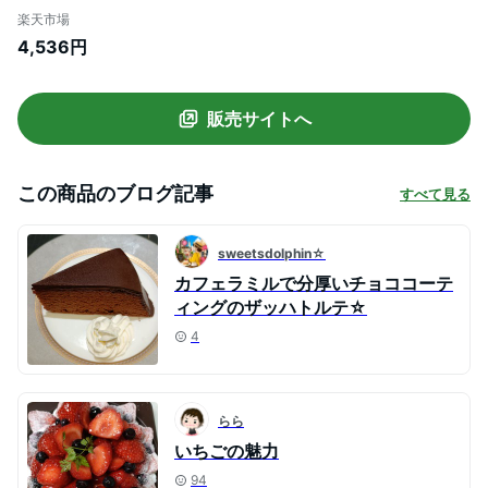
丘 チュベ・ド・ショコラチョコレート
楽天市場
ケーキ スイーツ お菓子 オヤツ ザッ
4,536円
ハトルテ
販売サイトへ
この商品のブログ記事
すべて見る
sweetsdolphin☆
カフェラミルで分厚いチョココーテ
ィングのザッハトルテ☆
4
らら
いちごの魅力
94