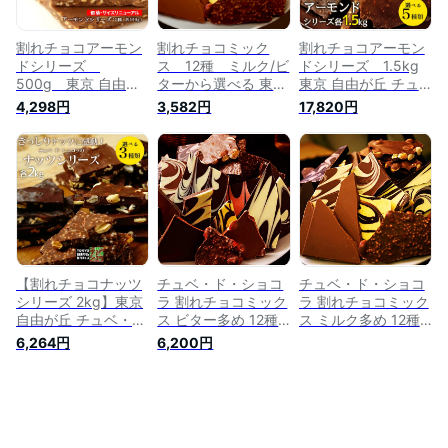
割れチョコアーモン
割れチョコミック
割れチョコアーモン
ドシリーズ
ス 12種 ミルク/ビ
ドシリーズ 1.5kg
500g 東京 自由が
ターから選べる 東京
東京 自由が丘 チュ
丘 チュベ・ド・ショ
自由が丘 チュベ・
ベ・ド・ショコラ ク
4,298円
3,582円
17,820円
コラ クーベルチュー
ド・ショコラ クー
ーベルチュールチョ
ルチョコレート ミル
ベルチュール 記念日
コレート ミルク ビ
ク ビター ホワイ
パーティー チョコレ
ター ホワイト 抹
ト 抹茶 イチゴ
ート 大容量
茶 イチゴ ギフト
ギフトラッピング不
ラッピング不可
可
【割れチョコナッツ
チュベ・ド・ショコ
チュベ・ド・ショコ
シリーズ 2kg】東京
ラ 割れチョコミック
ラ 割れチョコミック
自由が丘 チュベ・
ス ビター多め 12種
ス ミルク多め 12種
ド・ショコラ クーベ
1kg 東京 自由が丘
1kg 東京 自由が丘
6,264円
6,200円
ルチュールチョコレ
チョコレート
ート ミルク ビタ
ー カシューナッ
ツ アーモンド マ
カダミア ギフトラ
ッピング不可