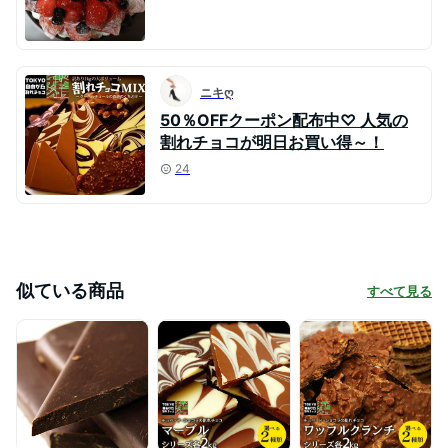
ニキღ
50％OFFクーポン配布中♡ 人気の
割れチョコが明日お買い得～！
24
似ている商品
すべて見る