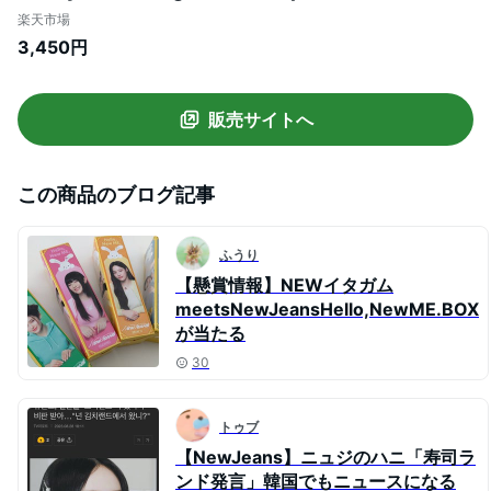
1st mini Album / nwjns ニュージーンズ ニ
楽天市場
ュジン ニュジ アルバム パワーパフガール
3,450円
ズ / 韓国音楽チャート反映 KPOP / 1次予約
販売サイトへ
この商品のブログ記事
ふうり
【懸賞情報】NEWイタガム
meetsNewJeansHello,NewME.BOX
が当たる
30
トゥブ
【NewJeans】ニュジのハニ「寿司ラ
ンド発言」韓国でもニュースになる