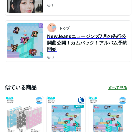
1
トゥブ
NewJeansニュージンズ7月の先行公
開曲公開！カムバック！アルバム予約
開始
3
似ている商品
すべて見る