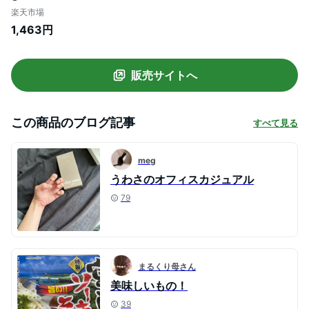
ル ネイルシール セルフネイル ネイルステ
楽天市場
ッカー おうちネイル ネイルデザイン ジェ
1,463円
ルネイルシール ネイルステッカー ネイル
オイル ネイルパーツ ネイルチップ カラー
ジェル
販売サイトへ
この商品のブログ記事
すべて見る
meg
うわさのオフィスカジュアル
79
まるくり母さん
美味しいもの！
39