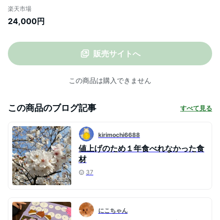
分け 12pac ) ( ふるさと納税 鮭 切り身 ふる
楽天市場
さと納税 訳あり 鮭 ふるさと納税 さけ 天然
24,000円
ふるさと納税 サケ ふるさと納税 秋鮭 ふる
さと きりみ ふるさと納税 北海道 魚 切り身
甘塩 )
販売サイトへ
この商品は購入できません
この商品のブログ記事
すべて見る
kirimochi6688
値上げのため１年食べれなかった食
材
37
にこちゃん