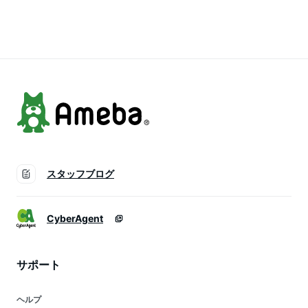
身 国産 ふるさと納
税 鮭 切り身 国産 ふ
訳あり ふるさと わ
税 秋鮭 ふるさと ふ
るさと納税 訳あり
けあり 不揃い 秋鮭
るさと納税 訳あり
さけ シャケ 秋鮭 不
国産 海鮮 サケ シャ
さけ シャケ 秋鮭 小
揃い 魚 切身 海鮮 人
ケ 魚 切り身 海鮮 魚
分け 切り身 切身 魚
気 ランキング 北海
介 鮭 人気 ランキン
北海道 別海町 人気
道 別海町 ）
グ 北海道 別海町）
ランキング ）
スタッフブログ
CyberAgent
サポート
ヘルプ