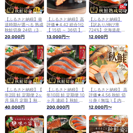
【ふるさと納税】発
【ふるさと納税】高
【ふるさと納税】
送時期が選べる 熟成
評価★4.42 総合1位
【訳あり/伸び率
秋鮭切身 24切（3切
【 15切 ～ 36切 】
724%】北海道産 鮭
8pc） ( ふるさと納
便利な小分け 熟成
切り身 18切（3切入
20,000円
13,000円〜
12,000円
税 鮭 切り身 ふるさ
秋鮭切身 （ ふるさ
×6P）【小分け】 (
と納税 訳あり 鮭 ふ
と納税 鮭 切り身 訳
ふるさと納税 鮭 切
るさと納税 さけ ふ
あり ふるさと納税
り身 ふるさと納税
るさと納税 サケ き
鮭 切身 さけ シャケ
訳あり 鮭 ふるさと
りみ ふるさと納税
秋鮭 ふるさと 小分
納税 さけ ふるさと
魚 切り身 ふるさと
け 天然 発送時期が
納税 鮭 わけあり き
焼き魚 ふるさと納税
選べる 魚 海鮮 人気
りみ 魚 切り身 ふる
サーモン 国産 秋 旬 )
ランキング 北海道
さと 鮭 ふるさと さ
別海町 ふるさと納税
け シャケ 北海道 秋
）
旬 )
【ふるさと納税】【
【ふるさと納税】【
【ふるさと納税】 高
年2回 鮭 定期便 2ヶ
年10回 鮭 定期便 10
評価★4.56 秋鮭 切
月 隔月 定期 】秋鮭
ヶ月 連続 】秋鮭 の
り身 ( 無塩 )【 内容
切り身 24切 ( 小分け
切り身 24切 ( 小分け
量が選べる1.4kg ～
40,000円
200,000円
12,000円〜
3切入×8P) × 全 2回
3切入×8P) × 全 10
5.6kg】（ ふるさと
( ふるさと納税 さけ
回 ( ふるさと納税 さ
納税 鮭 ふるさと納
ふるさと納税 鮭 切
け ふるさと納税 鮭
税 秋鮭 サケ ふるさ
り身 ふるさと納税
切り身 ふるさと納税
と納税 シャケ ふる
サケ ふるさと納税
サケ ふるさと納税
さと納税 鮭 切り身