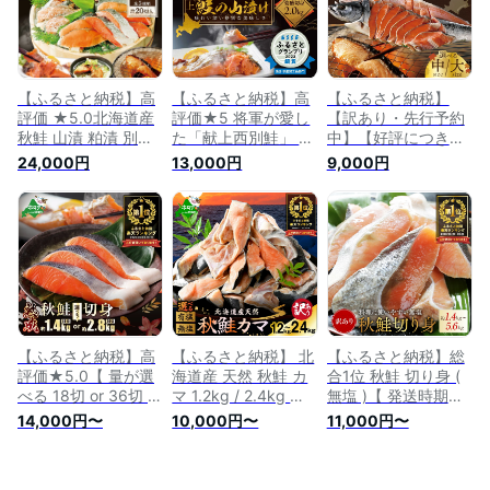
天然 鮭 ふるさと納
天然 鮭 ふるさと納
北海道 別海町 ふる
税 訳あり 鮭 送料無
税 訳あり 鮭 送料無
さと 海鮮 魚 切身 訳
料 秋 旬 ）
料 秋 旬 ）
あり ふるさと 不揃
い 北海道別海町）
【ふるさと納税】高
【ふるさと納税】高
【ふるさと納税】
評価 ★5.0北海道産
評価★5 将軍が愛し
【訳あり・先行予約
秋鮭 山漬 粕漬 別海
た「献上西別鮭」 秋
中】【好評につき品
自社工場特製 味の笛
鮭 山漬 姿 切り身 1
切れ・漁期開始後生
24,000円
13,000円
9,000円
Cセット ( ふるさと
尾 2kg 数量限定 ( ふ
産】北海道 産 秋鮭
納税 鮭 切り身 ふる
るさと納税 鮭 切り
姿 切り身 中 1本分 (
さと納税 訳あり 鮭
身 ふるさと納税 秋
ふるさと納税 鮭 切
ふるさと納税 さけ
鮭 切り身 ふるさと
り身 ふるさと納税
ふるさと納税 サケ
切身 ふるさと納税
さけ ふるさと納税
ふるさと 魚 切り身
切り身 ふるさと納税
切り身 鮭 ふるさと
ふるさと納税 干物
さけ 切り身 ふるさ
納税 鮭 切身 ふるさ
セット ふるさと納税
と 鮭 ふるさと 秋鮭
と 訳あり ふるさと
粕漬け 秋 旬 鮭 福袋
北海道 別海町 サー
納税 鮭 北海道 鮭 切
)
モン 国産 ）
り身 サーモン )
【ふるさと納税】高
【ふるさと納税】 北
【ふるさと納税】総
評価★5.0【 量が選
海道産 天然 秋鮭 カ
合1位 秋鮭 切り身 (
べる 18切 or 36切 】
マ 1.2kg / 2.4kg 【
無塩 )【 発送時期が
便利な個包装 北海道
選べる 有塩 無塩 】
選べる 】【1.4kg ～
14,000円〜
10,000円〜
11,000円〜
産 熟成 秋鮭切身
（ ふるさと納税 鮭
5.6kg】（ ふるさと
1.4kg ～ 2.8kg（ ふ
訳あり ふるさと納税
納税 鮭 切身 切り身
るさと納税 鮭 切り
鮭 かま ふるさと納
秋鮭 ふるさと納税