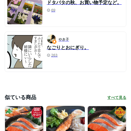
ドタバタの秋、お買い物予定など。
69
やき子
なごりとおにぎり。
263
似ている商品
すべて見る