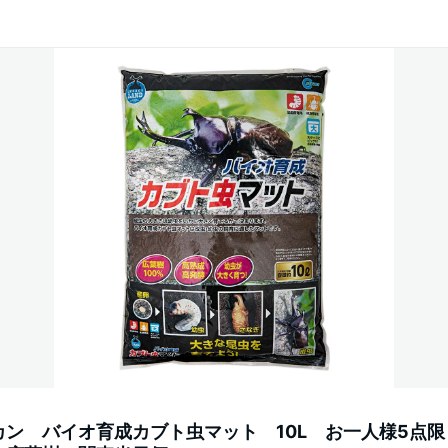
ン バイオ育成カブト虫マット 10L お一人様5点限