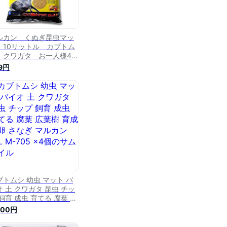
ルカン くぬぎ昆虫マッ
 10リットル カブトム
 クワガタ お一人様4点
り 関東当日便
9円
ブトムシ 幼虫 マット バ
オ 土 クワガタ 昆虫 チッ
飼育 成虫 育てる 腐葉 広
樹 育成 産卵 さなぎ マル
300円
 10L M-705 ×4個