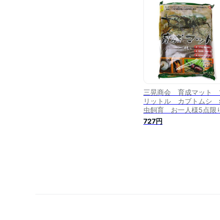
三晃商会 育成マット 
リットル カブトムシ 
虫飼育 お一人様5点
関東当日便
727円