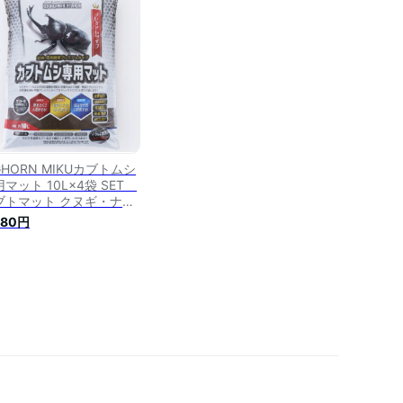
GHORN MIKUカブトムシ
マット 10L×4袋 SET
ブトマット クヌギ・ナラ
広葉樹100％ 成虫・幼虫
980円
育に カブトムシ 昆虫マッ
 お一人様1SET限り