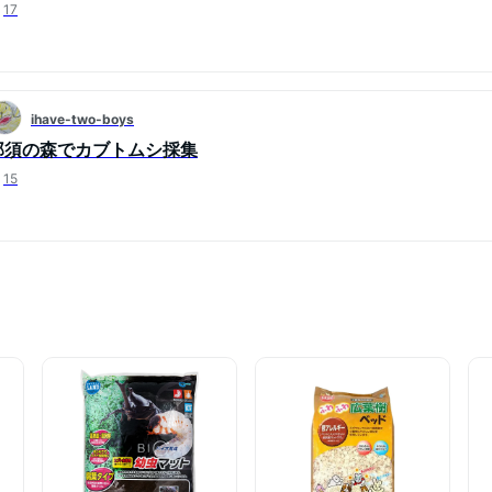
17
ihave-two-boys
那須の森でカブトムシ採集
15