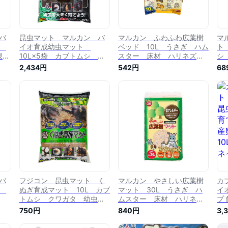
バ
昆虫マット マルカン バ
マルカン ふわふわ広葉樹
マ
ト
イオ育成幼虫マット
ベッド 10L うさぎ ハム
ト
限
10L×5袋 カブトムシ 幼
スター 床材 ハリネズ
シ
虫 エサ お一人様1点限り
ミ お一人様4点限り 関東
限
2,434円
542円
68
当日便
バ
フジコン 昆虫マット く
マルカン やさしい広葉樹
カ
ト
ぬぎ育成マット 10L カブ
マット 30L うさぎ ハ
イ
トムシ クワガタ 幼虫飼
ムスター 床材 ハリネズ
プ 
育 産卵 お一人様5点限
ミ モルモット 小動物
葉
750円
840円
3,
り 関東当日便
敷材 お一人様5点限り
カン
【HLS_DU】 関東当日便