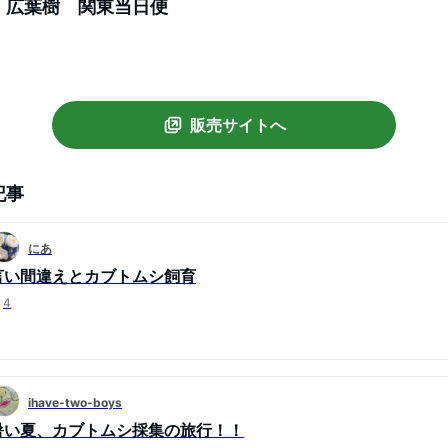
 広葉樹 関東当日便
販売サイトへ
記事
にあ
言い間違えとカブトムシ飼育
4
ihave-two-boys
暑い夏、カブトムシ採集の旅行！！