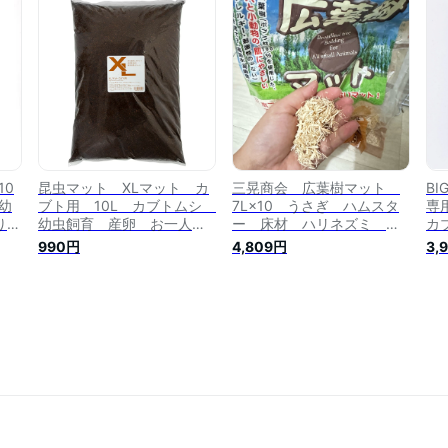
10
昆虫マット XLマット カ
三晃商会 広葉樹マット
BI
幼
ブト用 10L カブトムシ
7L×10 うさぎ ハムスタ
専用
限り
幼虫飼育 産卵 お一人様5
ー 床材 ハリネズミ お
カ
点限り 関東当日便
一人様1点限り 関東当日便
等
990円
4,809円
3,
飼
ト