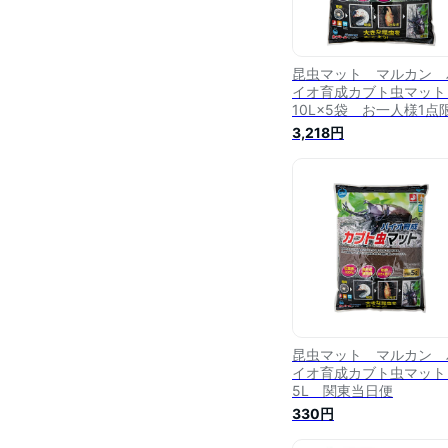
昆虫マット マルカン 
イオ育成カブト虫マッ
10L×5袋 お一人様1点
り 関東当日便
3,218円
昆虫マット マルカン 
イオ育成カブト虫マッ
5L 関東当日便
330円