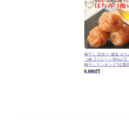
干し 南高梅 紀州梅干し 
州梅 高級梅 高級 減塩 
直送 和歌山 お取り寄せ 
料無料
梅干し 訳あり 減塩 はち
つ梅【リピート率No.1
梅干しランキング1位獲
紀州南高梅 1.6kg (400g
6,980円
個) 大粒 減塩 減塩梅干し
高梅 はちみつ梅干し つ
梅 訳アリ 梅干 南高梅 
ウメ 梅干し はちみつ梅 
ぶれ梅 熱中症対策 塩分
送料無料