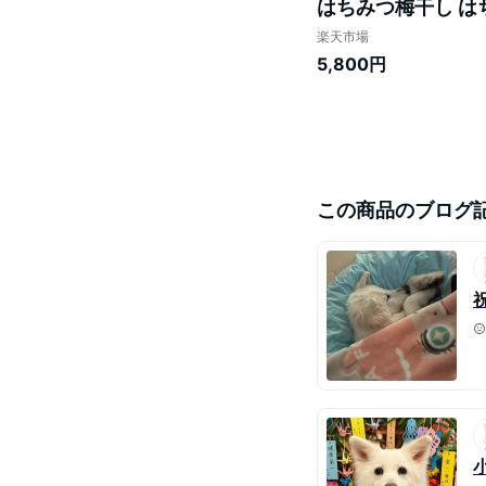
はちみつ梅干し は
し 紀州梅 南高梅 
楽天市場
5,800円
この商品のブログ