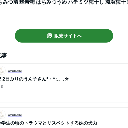
ちみつ漬 蜂蜜梅 はちみつうめ ハチミツ梅干し 減塩梅干
高級梅 梅 高級 お取り寄せ 送料無料
販売サイトへ
記事
azubelle
祝 2日ぶりのうん子さん°・*:.。.☆
8
azubelle
小学生の頃のトラウマとリスペクトする妹の犬力