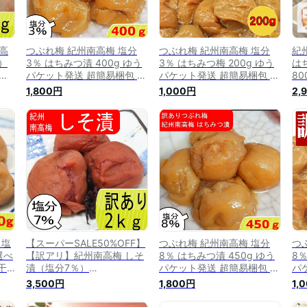
高
つぶれ梅 紀州南高梅 塩分
つぶれ梅 紀州南高梅 塩分
紀
）
3％ はちみつ漬 400g ゆう
3％ はちみつ梅 200g ゆう
は
はち
パケット発送 超簡易梱包 は
パケット発送 超簡易梱包 塩
80
蜂蜜
ちみつ梅干し はちみつ梅 蜂
分補給 熱中症対策 はちみつ
ぶ
1,800円
1,000円
2,
ツ梅
蜜梅 はちみつうめ 梅干し
梅干し はちみつ漬 蜂蜜梅
和
干し
減塩梅干し 蜂蜜梅干し 紀州
はちみつうめ 梅干し 減塩梅
干
 高
梅 南高梅 梅 お取り寄せ 送
干し 蜂蜜梅干し 紀州梅 南
梅
料無料 訳あり お得 低塩 ハ
高梅 梅 お取り寄せ 送料無
干
チミツ
料 訳あり お得 低塩 ハチミ
家
ツ
つ
【塩
【スーパーSALE50%OFF】
つぶれ梅 紀州南高梅 塩分
つ
選べ
【訳アリ】紀州南高梅 しそ
8％ はちみつ漬 450g ゆう
8％
干
漬（塩分7％）
パケット発送 超簡易梱包 は
パ
つ
2kg(500g×4) つぶれ梅 賞
ちみつ梅干し はちみつ梅 蜂
分
3,500円
1,800円
1,
チミ
味期限短い しそ梅干し はち
蜜梅 はちみつうめ ハチミツ
は
塩梅
みつ 蜂蜜 しそうめ しそ梅
梅干し 減塩梅干し 蜂蜜梅干
蜂