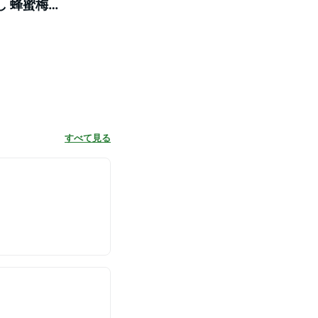
し 蜂蜜梅干
すべて見る