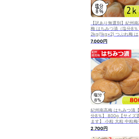
【訳あり無選別】紀州南
梅 はちみつ漬（塩分8％
2kg(1kg×2) つぶれ梅 
みつ梅干し はちみつ梅 
7,000円
梅 はちみつうめ ハチミ
干し 減塩梅干し 蜂蜜梅
紀州梅 南高梅 高級梅 梅
級 お取り寄せ 送料無料
紀州南高梅 はちみつ漬
分8％】 800g【サイズ
ます】 小粒 大粒 中粒梅
し 梅 はちみつ梅 はちみ
2,700円
うめ はちみつ梅干し ハ
ツ梅干し 蜂蜜梅干し 減