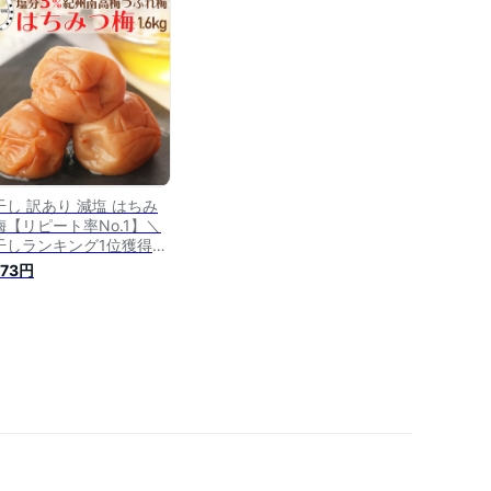
梅干し 蜂蜜梅干し 紀州梅
高梅 梅 お取り寄せ 送料
料 訳あり お得
干し 訳あり 減塩 はちみ
梅【リピート率No.1】＼
干しランキング1位獲得／
南高梅 1.6kg (400g×4
373円
 大粒 減塩 減塩梅干し 南
梅 はちみつ梅干し つぶれ
 訳アリ 梅干 南高梅 うめ
メ 梅干し はちみつ梅 つ
れ梅 熱中症対策 塩分補給
料無料