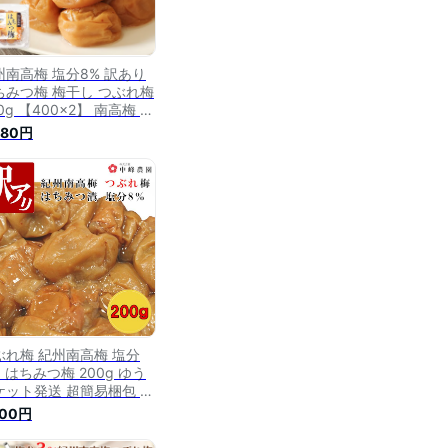
州南高梅 塩分8% 訳あり
ちみつ梅 梅干し つぶれ梅
0g 【400×2】 南高梅 つ
れ梅 紀州南高梅つぶれ梅
980円
歌山 高級 紀州梅 紀州梅
し 訳あり梅干し わけあり
干し はちみつ はちみつ梅
し 蜂蜜梅干し 減塩梅干し
庭用 うめぼし 減塩はちみ
 蜂蜜梅 送料無料 梅
ぶれ梅 紀州南高梅 塩分
 はちみつ梅 200g ゆう
ケット発送 超簡易梱包 塩
補給 夏バテ対策 熱中症
000円
ちみつ梅干し はちみつ漬
蜜梅 はちみつうめ ハチミ