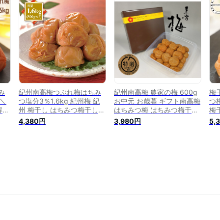
紀
干し 減塩梅干し しそ梅干し
し 紀州梅 南高梅 梅 お取り
ツ
産地
紀州梅 南高梅 高級梅 梅 高
寄せ 送料無料 訳あり お得
南
送
級 お取り寄せ 送料無料 つ
低塩
無
ぶれ梅
み
紀州南高梅つぶれ梅はちみ
紀州南高梅 農家の梅 600g
梅
】＼
つ塩分3％1.6kg 紀州梅 紀
お中元 お歳暮 ギフト南高梅
つ
得／
州 梅干し はちみつ梅干し
はちみつ梅 はちみつ梅干し
梅
×4
訳あり はちみつ梅干し 3%
蜂蜜梅 梅干し はちみつ 高
紀州
4,380円
3,980円
5,
 南
送料無料 紀州南高梅 はちみ
級 贈り物紀州はちみつ梅干
個)
ぶれ
つ はちみつ梅干 つぶれ梅
し はちみつ梅 蜂蜜梅 しそ
高
うめ
和歌山 はちみつ梅うすしお
かつお梅 ハチミツ梅干し 蜂
梅
つ
つぶれ梅干し はちみつ梅
蜜梅干し 減塩梅干し 南高梅
ウ
補給
ぶ
送