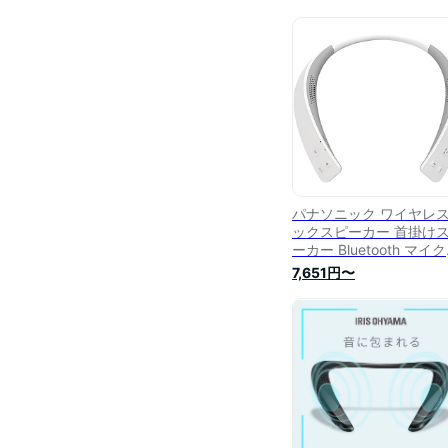
パナソニック ワイヤレ
ックスピーカー 首掛け
ーカー Bluetooth マイ
載 ハンズフリー 約13時
7,651円〜
続再生 SC-WN10-W ホ
ト