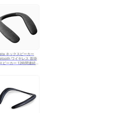
esta ネックスピーカー
uetooth ワイヤレス 首掛
 スピーカー 12時間連続再
/内蔵マイク オーディオ
/電話/スポーツ/音楽/に適
3Dサウンド apt-X対応し
い ハンズフリー 肩掛け
ピーカー (ブラック)