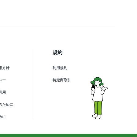
EB会議 通話可能 ハンズフ
ー マイク内蔵 マイク付き
c 高音質
規約
用方針
利用規約
シー
特定商取引
利用
のために
めに