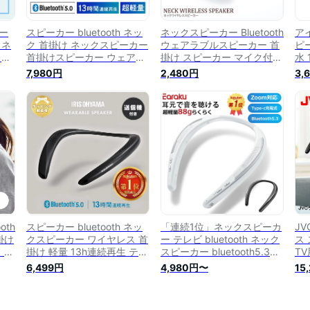
ー
スピーカー bluetooth ネッ
ネックスピーカー Bluetooth
ア
 ネ
ク 首掛け ネックスピーカー
ウェアラブルスピーカー 首
ピー
レス
首掛けスピーカー ウェアラ
掛け スピーカー マイク付き
水
ーカ
ブルスピーカー ワイヤレス
マイク ハンズフリー 通話
ス
7,980円
2,480円
3,
量
スピーカー アイリスオーヤ
MK
 ワ
マ 軽量 防水肩掛け ハンズ
テ
フリー ワイヤレス 連続再生
ート
小型 テレビ PC パソコン リ
議
モートワーク 在宅勤務 web
会議 MKH-150 [bng]
oth
スピーカー bluetooth ネッ
「連続1位」ネックスピーカ
J
掛け
クスピーカー ワイヤレス 首
ー テレビ bluetooth ネック
ス 
 ハ
掛け 軽量 13h連続再生 テレ
スピーカー bluetooth5.3
TV
ース
ビ 音量 ハンズフリー通話
Zoom対応 ウェアラブルス
掛
6,499円
4,980円〜
15
キン
生活防水 IPX4 トランスミ
ピーカー ワイヤレスステレ
ネッ
om
ッター付属 ギフト プレゼン
オ 首掛けスピーカー 軽量
長
Pad
ト MKH-150 アイリスオー
88g 日本語 ポータブルスピ
ス