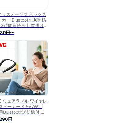
イリスオーヤマ ネックス
カー Bluetooth 通話 防
 13時間連続再生 首掛け
ピーカー 送信機付き
680円〜
H-150
VC ウェアラブル ワイヤレ
スピーカー SP-A7WT |
用Bluetooth送信機付 肩
け 首掛け ハンズフリー
,290円
クスピーカー bluetooth
時間再生 ブルートゥース
マホ 在宅勤務 テレワーク