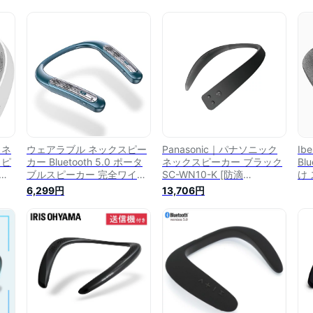
スネ
ウェアラブル ネックスピー
Panasonic｜パナソニック
Ib
スピ
カー Bluetooth 5.0 ポータ
ネックスピーカー ブラック
Bl
ク搭
ブルスピーカー 完全ワイヤ
SC-WN10-K [防滴
け
間連
レス 首掛けスピーカー ポー
/Bluetooth対応]
生
6,299円
13,706円
ワイ
タブル ネックすぴーかー 15
用
時間連続再生 ノイズキャン
用 
セリング ハンズフリー＆イ
な
ヤーフリー
ス