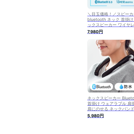
＼目玉価格！／スピーカ
bluetooth ネック 首掛け
ックスピーカー ワイヤ
スピーカー 首掛けスピ
7,980円
ー アイリスオーヤマ 軽
防水肩掛け ハンズフリー
イヤレス 連続再生 小型 
レビ PC パソコン リモ
ワーク 在宅勤務 web会
MKH-150
ネックスピーカー Blueto
首掛け ウェアラブル 肩
肩にのせる ネックバンド
ンズフリー ブルートゥ
5,980円
ワイヤレス 防水 ウォー
グ 無線 フリーハンド Zo
防水 通話 MP3 iPhone i