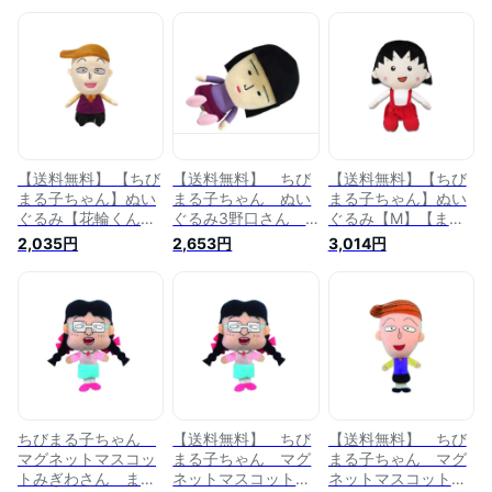
【送料無料】 【ちび
【送料無料】 ちび
【送料無料】【ちび
まる子ちゃん】ぬい
まる子ちゃん ぬい
まる子ちゃん】ぬい
ぐるみ【花輪くん】
ぐるみ3野口さん
ぐるみ【M】【まる
【まる子】【まるち
さくらももこ テレ
子】【まるちゃん】
2,035円
2,653円
3,014円
ゃん】【さくらもも
ビ アニメ 漫画
【さくらももこ】
こ】【テレビ】【ア
人形 マスコット
【テレビ】【アニ
ニメ】【漫画】【人
ドール おもちゃ
メ】【漫画】【マス
形】【お人形】【マ
インテリア 雑貨
コット】【ドール】
スコット】【おもち
グッズ かわいい
【人形】【おもち
ゃ】【インテリア】
ゃ】【子供】【キッ
【雑貨】【グッズ】
ズ】【インテリア】
【雑貨】【グッズ】
【かわいい】
ちびまる子ちゃん
【送料無料】 ちび
【送料無料】 ちび
マグネットマスコッ
まる子ちゃん マグ
まる子ちゃん マグ
トみぎわさん まる
ネットマスコットみ
ネットマスコット花