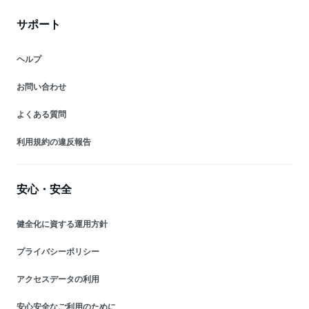
サポート
ヘルプ
お問い合わせ
よくある質問
利用規約の違反報告
安心・安全
健全化に資する運用方針
プライバシーポリシー
アクセスデータの利用
安心安全なご利用のために