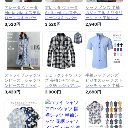
アレッタ ヴィータ
アレッタ ヴィータ
シャツ メンズ 半袖
Aletta vita エステル
Aletta vita エステル
カジュアル ミリタリ
ローンスキッパード
ローンスキッパード
ーシャツ 半袖シャツ
ルマンブラウス （チ
ルマンブラウス （ブ
長袖シャツ オックス
3,520円
3,520円
2,940円
ャコール）
ラック）
フォードシャツ 春
細身 タイト オック
スフォードシャツ ウ
エスタンシャツ カジ
ュアルシャツ
ストライプシャツワ
チェックシャツ メン
半袖シャツ メンズ
ンピース シャツワ
ズ 長袖シャツ チェ
ビジネスシャツ スト
ンピースストライ
ック柄 カジュアルシ
レッチ シャツ 半袖
プ シャツワンピー
ャツ ビジネスシャツ
ビッグシャツ 接触冷
3,420円
3,900円
2,690円
ス長袖 シャツワン
ワークシャツ ボタン
感 シャツ 無地シャ
ピースロング スト
ダウンシャツ トップ
ツ カジュアルシャツ
ライプシャツレディ
ス シャツ 通勤
大きいサイズ 通勤
ース シャツストラ
イプ シャツレディ
ース長袖 バンドカ
ラーシャツレディー