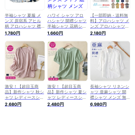
ス レディースシャ
ツバンドカラー オ
フィスシャツ 通勤
半袖シャツ 夏服 メ
ハワイ シャツ アロ
【一部即納・送料無
ンズ 原宿系 アヒル
ハシャツ 開襟シャツ
料】アロハシャツ メ
柄 アロハシャツ 襟
半袖シャツ 花柄シャ
ンズ アロハシャツ
付きシャツ かわいい
ツ メンズ シャツ 総
和柄 アロハシャツ
1,780円
1,660円
2,180円
カジュアルシャツ 海
柄シャツ メンズシャ
大きいサイズ アロハ
半袖 シャツ 開襟シ
ツ 花柄シャツ ハワ
シャツ 半袖 シャツ
ャツ 柄シャツ ファ
イ ハワイアン 夏服
総柄 花柄シャツ カ
ッション リゾート
夏 トップス アロハ
ジュアルシャツ 男性
シャツ
リゾート婚 リゾート
シャツ 夏 ビーチシ
ウエディング 参列者
ャツ オープンカラー
衣装 ビーチ カジュ
シャツ ハワイ旅行
アルシャツ
リゾート
激安！【超目玉商
激安！【超目玉商
長袖シャツ リネンシ
品】新作シャツ 秋シ
品】新作シャツ 夏シ
ャツ 亜麻シャツ 開
ャツ レディースシャ
ャツ レディースシャ
襟シャツ メンズ 無
ツ 秋ブラウス 長袖
ツ 夏ブラウス 薄手
地 ボタンダウンシャ
2,680円
2,480円
6,980円
シャツ ブラウス 大
シャツ ブラウス 大
ツ ワイシャツ カジ
人シャツ リネンシャ
人シャツ リネンシャ
ュアルシャツ 薄地
ツ 綿麻シャツ きれ
ツ 綿麻シャツ きれ
トップス シンプル
いめシャツ 大きいサ
いめシャツ 大きいサ
麻混シャツ
イズシャツ 秋シャツ
イズシャツ 夏シャツ