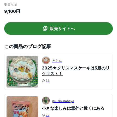
デーケーキ 子供 女性 記念日 人気スイーツ
楽天市場
メッセージプレート ホールケーキ フルー
9,100円
ツケーキ アニバーサリー
販売サイトへ
この商品のブログ記事
とらん
2025★クリスマスケーキは5歳のリ
クエスト！
36
pu-rin-noheya
小さな楽しみは意外と近くにある
72