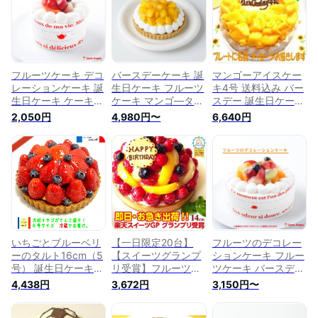
イーツギフト 甘さ控
キ デコレーションケ
えめ フリーメッセー
ーキ 大きいケーキ
ジ プレート
フルーツケーキ デコ
バースデーケーキ 誕
マンゴーアイスケー
レーションケーキ 誕
生日ケーキ フルーツ
キ4号 送料込み バー
生日ケーキ ケーキ
ケーキ マンゴ―タル
スデー 誕生日ケーキ
ショートケーキ 1人
ト 送料無料 記念日
記念日 アニバーサリ
2,050円
4,980円〜
6,640円
分 3号 9センチ バー
ケーキ ホールケーキ
ー ギフトスイーツ
スデー 記念日 お祝
誕生日ケーキ プレゼ
い ホール
ント 人気ケーキ プ
レート 小さいケーキ
いちごとブルーベリ
【一日限定20台】
フルーツのデコレー
ーのタルト16cm（5
【スイーツグランプ
ションケーキ フルー
号） 誕生日ケーキ
リ受賞】フルーツの
ツケーキ バースデー
バースデーケーキ 5
バースデーケーキ
ケーキ 誕生日ケーキ
4,438円
3,672円
3,150円〜
号 記念日 ケーキ 配
14cm 敬老の日 スイ
フルーツショートケ
達 タルトケーキ ☆
ーツ フルーツタルト
ーキ ホールケーキ