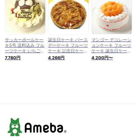
【バースデーケー
フルーツケーキ 誕生
送料無料
キ】 バースデー 記
日プレゼント ホール
念日ケーキ フルーツ
ケーキ チーズケーキ
ケーキ ホールケーキ
大人 子供 バースデ
ホール いちご フル
ーケーキ 誕生日ケー
ーツ冷蔵 フルーツタ
キ 記念日 結婚記念
ルト 母の日
日 ケーキ ギフト
サッカーボールケー
誕生日ケーキ バース
マンゴー デコレーシ
キ5号 送料込み フル
デーケーキ フルーツ
ョンケーキ フルーツ
ーツケーキ いちごケ
ケーキ 記念日ケーキ
ケーキ 誕生日ケーキ
ーキ マンゴーケーキ
キャラメルバナナの
ケーキ マンゴーケー
7,780円
4,266円
4,200円〜
選択 誕生日ケーキ
タルト19cm（6号）
キ バースデーケーキ
バースデーケーキ デ
【バースデイケー
お祝い 送料無料 マ
コレーション ホール
キ】
ンゴースイーツ ホー
ケーキ 人気 男の子
ルケーキ
スポーツ プレゼント
生デコ