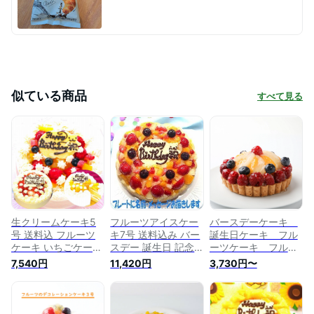
似ている商品
すべて見る
生クリームケーキ5
フルーツアイスケー
バースデーケーキ
号 送料込 フルーツ
キ7号 送料込み バー
誕生日ケーキ フル
ケーキ いちごケーキ
スデー 誕生日 記念
ーツケーキ フルー
マンゴーケーキ 選択
日 パーティー ひん
ツタルト 送料無料
7,540円
11,420円
3,730円〜
ホールケーキ 誕生日
やり ギフト プレゼ
記念日ケーキ ホー
ケーキ バースデー
ント フルーツいっぱ
ルケーキ
記念日 アニバーサリ
い フルーツケーキ
ー スポンジ人気 ス
アイスクリームケー