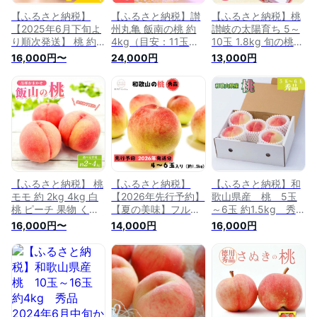
【ふるさと納税】
【ふるさと納税】讃
【ふるさと納税】桃
【2025年6月下旬よ
州丸亀 飯南の桃 約
讃岐の太陽育ち 5～
り順次発送】 桃 約
4kg（目安：11玉～
10玉 1.8kg 旬の桃
2-4kg 飯南の桃 もも
14玉 特秀品クラス/
もも モモ ピーチ フ
16,000円〜
24,000円
13,000円
モモ 果物 くだもの
贈答箱） 【果物
ルーツ 果物 くだも
果実 フルーツ 旬 旬
類・フルーツ・果
の 果実 旬の果物 旬
の果物 デザート ス
物・もも・桃・讃州
のフルーツ 香川 香
イーツ おやつ ゼリ
丸亀・ 飯南の桃・
川県 東かがわ市 お
ー ジュース 人気果
4kg・特秀品・贈答
届け：2026年6月中
物 人気フルーツ ラ
箱・ブランド桃・甘
旬～8月上旬
ンキング 香川 丸亀
い】 お届け：2023
年6月下旬～7月下旬
【ふるさと納税】 桃
【ふるさと納税】
【ふるさと納税】和
モモ 約 2kg 4kg 白
【2026年先行予約】
歌山県産 桃 5玉
桃 ピーチ 果物 くだ
【夏の美味】フルー
～6玉 約1.5kg 秀
もの フルーツ 果実
ツ王国 和歌山の桃 4
品 2024年6月中旬
16,000円〜
14,000円
16,000円
飯山の桃 ふるさと納
～6玉(約1.5kg) ｜ も
から2024年8月下旬
税 スイーツ デザー
も モモ 桃 国産 フル
発送予定 | 桃 モモ 果
ト ケーキ ジュース
ーツ 果物 果実 お取
物 秀品 くだもの フ
ゼリー アイス シャ
り寄せ ギフト デザ
ルーツ 果実 旬の果
ーベット ジェラート
ート スイーツ 贈り
物 旬のフルーツ プ
ふるさと納税桃 ふる
物
レゼント ギフト 贈
さと納税モモ 家庭用
り物 贈答品 贈答用