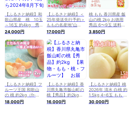
ギフト 贈答 プレゼ
お取り寄せ 旬の味覚
ント 送料無料
食べ物 名産品 和歌
山県 那智勝浦町
【ふるさと納税】和
【ふるさと納税】＜
桃 もも 香川県産 飯
歌山県産 桃 10玉
25年発送先行予約＞
山の桃 2kg お徳用
～16玉 約4kg 秀
ももの名産地”山
秀品 6〜9玉 送料無
品 2024年6月中旬
梨”の桃 約2kg（5〜
料 飯南の桃 家庭用
24,000円
17,000円
3,850円
から2024年8月下旬
8玉入り） ふるさと
自宅用 産地直送 さ
発送予定 | 桃 モモ 果
納税 おすすめ ラン
ぬきの桃 丸亀市 ク
物 くだもの フルー
キング もも 桃 笛吹
ール便 ご家庭用 ピ
ツ 果実 旬の果物 旬
市 国産 人気 期間限
ーチ フルーツ 夏 旬
のフルーツ プレゼン
定 果物 フルーツ お
ト ギフト 贈り物 贈
やつ デザート ピー
答品 贈答用 お取り
チ 旬 山梨県 送料無
寄せ 旬の味覚 食べ
料 109-009
物 名産品 和歌山県
那智勝浦町 返礼品
【ふるさと納税】フ
【ふるさと納税】香
【ふるさと納税】桃
ルーツ王国 和歌山
川県丸亀市飯山町の
2026年 清水 白桃 約
の 桃 約2kg（fr-
桃【秀品】約2kg
1.5kg 4~6玉 もも モ
06）_ 先行予約
【果物・もも・桃・
モ 岡山県産 国産 フ
18,000円
16,000円
30,000円
2026年6月中旬から
フルーツ】 お届
ルーツ 果物 ギフト
7月下旬発送
け：2023年7月上
横木農園 | もも フル
［MS107］ | 和歌山
旬〜8月中旬
ーツ 果物 くだもの
県 和歌山 上富田 楽
食品 人気 おすすめ
天ふるさと 納税 返
送料無料
礼 桃 フルーツ 果物