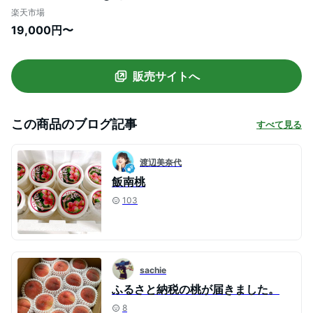
丸亀 飯南の桃 飯山 贈答箱 もも モモ 果物
楽天市場
くだもの 果実 フルーツ 旬 旬の果物 デザー
19,000円〜
ト スイーツ おやつ ゼリー ジュース 人気果
物 人気フルーツ ランキング 香川 丸亀
販売サイトへ
この商品のブログ記事
すべて見る
渡辺美奈代
飯南桃
103
sachie
ふるさと納税の桃が届きました。
8