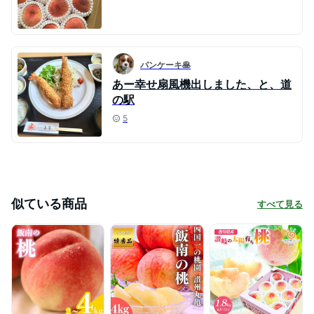
パンケーキ🥞
あー幸せ扇風機出しました、と、道
の駅
5
似ている商品
すべて見る