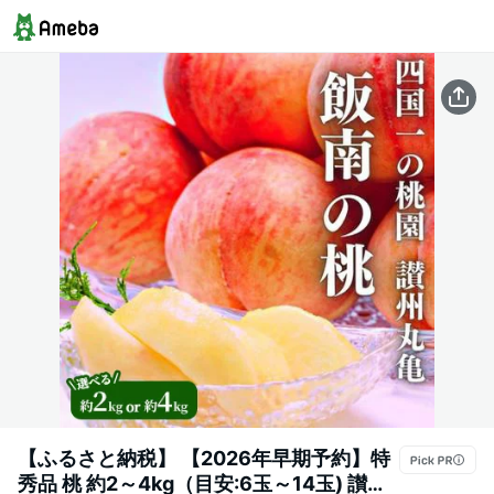
【ふるさと納税】 【2026年早期予約】特
秀品 桃 約2～4kg（目安:6玉～14玉) 讃州