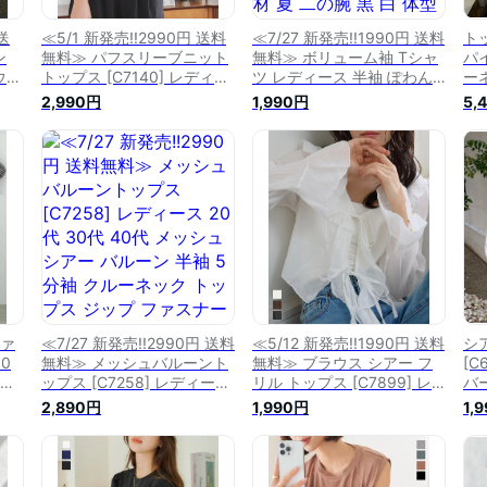
送
≪5/1 新発売!!2990円 送料
≪7/27 新発売!!1990円 送料
ト
ン
無料≫ パフスリーブニット
無料≫ ボリューム袖 Tシャ
パ
ウス
トップス [C7140] レディー
ツ レディース 半袖 ぽわん
ー
代
ス 20代 30代 40代 トップ
袖 トップス カットソー ボ
め
2,990円
1,990円
5,
ク丈
ス ニット クルーネック 半
リュームスリーブ バルーン
ー
トッ
袖 5分袖 パフスリーブ ボリ
スリーブ ティアード 異素材
人
ボ
ュームスリーブ プルオーバ
夏 二の腕 黒 白 体型カバー
ガ
2]
ー 丸首 春 夏 白 黒 紺 グレ
おしゃれ 5分袖 20代 30代
ー 
】
ー ネイビー オフホワイト
40代 [C6875] 丸首 クルー
50
ブラック【送料無料】
ネック【送料無料】
ファ
≪7/27 新発売!!2990円 送料
≪5/12 新発売!!1990円 送料
シ
0
無料≫ メッシュバルーント
無料≫ ブラウス シアー フ
[C
 ト
ップス [C7258] レディース
リル トップス [C7899] レ
バ
バー
20代 30代 40代 メッシュ
ディース 20代 30代 40代
ス
2,890円
1,990円
1,
レデ
シアー バルーン 半袖 5分袖
シャツ シアーブラウス シア
ェ
ゆ
クルーネック トップス ジッ
ーカーディガン カーディガ
ー
イプ
プ ファスナー ショート丈
ン ボレロ リボン 春 夏 羽織
五分
クロップド 短丈【送料無
冷房対策 透け感 上品 フェ
で