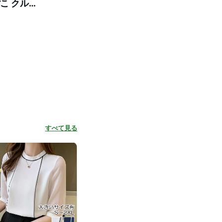
ぽこ クルー
ゃれ お出か
すべて見る