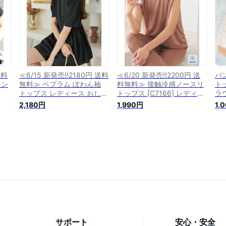
料】
ミニン ガーリー かわいい
フィ
華やか おしゃれ【送料無
代 
料】
送料
≪6/15 新発売!!2180円 送料
≪6/20 新発売!!2200円 送
パ
シン
無料≫ ペプラム ぽわん袖
料無料≫ 接触冷感ノースリ
ト
トップス レディース おしゃ
トップス [C7166] レディー
ラ
代
れ 半袖 大人 夏 黒 白 ネイビ
ス 20代 30代 40代 トップ
カ
2,180円
1,990円
1,
ィー
ー ペプラムトップス 半袖ト
ス ノースリーブ 接触冷感
分
メ
ップス ポンチ ブラウス ベ
クルーネック ノースリ 丸首
ー
ング
ーシック 無地 シンプル ト
シンプル リゾート 旅行 タ
ッ
トッ
レンド 20代 30代 40代 き
ンクトップ タンク 夏 ファ
黒
大
れいめ 大人 カジュアル
ッション レディースファッ
[C
[C6794] 【送料無料】
ション 春【送料無料】
50
サポート
安心・安全