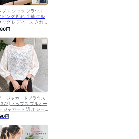
ップス シャツ ブラウス
イピング 配色 半袖 クル
ネック レディース きれい
 カジュアル 五分袖 シア
480円
 透け感 おしゃれ 上品 大
 可愛い フェミニン エレ
ント ホワイト 白 ネイビ
春 夏 秋 20代 30代 40代
代
アージャカードブラウス
6377] トップス プルオー
ー ジャガード 透け シー
ルー シャツ トップス フ
990円
ミニン パフスリーブ クル
ネック きれいめ 夏 半袖
袖 上品 着回し 白 黒 お
かけ おしゃれ シアー オ