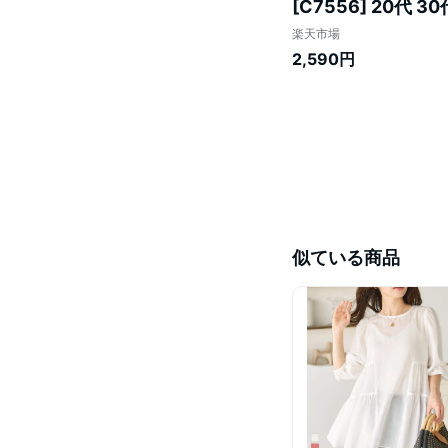
[C7556] 20代
ネック Uネック 夏
楽天市場
け 旅行【送料無料
2,590円
似ている商品