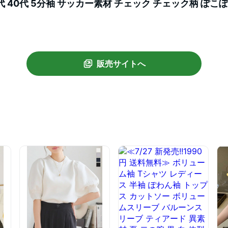
 30代 40代 5分袖 サッカー素材 チェック チェック柄 ぽこ
 夏トップス 夏ブラウス 白 ホワイト ブラック 上品 おし
】
販売サイトへ