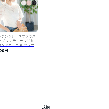
ス カジュアル 30代 40
50代
ンチングレースブラウス
ップス レディース 半袖
ウンドネック 夏 ブラウス
ットソー tシャツ 半袖 五
000円
袖 おしゃれ ゆったり レ
ス 大人かわいい レースネ
ク クルーネック 薄手 白
 上品 大人 きれいめ
3353] 夏服 30代 40代
代
規約