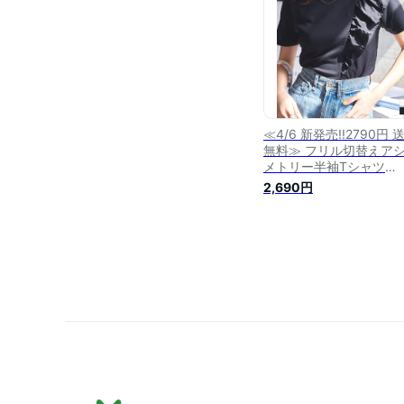
≪4/6 新発売!!2790円 
無料≫ フリル切替えア
メトリー半袖Tシャツ
[C7454] レディース 20
2,690円
30代 40代 Tシャツ テ
シャツ 半袖 フリル アシ
アシンメトリー ドッキ
クルーネック Uネック 
プス モノトーン 可愛い 
人可愛い おしゃれ 春 夏
【送料無料】