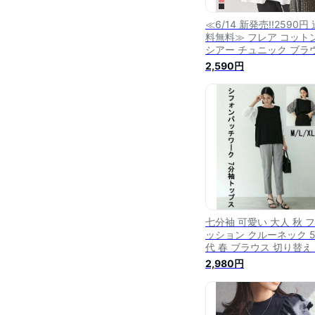
≪6/14 新発売!!2590円 
料無料≫ フレア コット
シアー チュニック ブラ
7分袖 レディース 夏 20
2,590円
30代 40代 綿 チュニッ
シアートップス フレア
プス フレアー ぽわん袖 
リュームスリーブ [C679
【送料無料】【メール便
七分袖 可愛い 大人 秋 
ッション クルーネック 5
代 春 ブラウス 切り替え
ップス 20代 夏 体型カ
2,980円
バルーン袖 30代 40代 
ィース おしゃれ シャツ 
ったり ぽわん袖 ストラ
柄 異素材 送料無料 上品