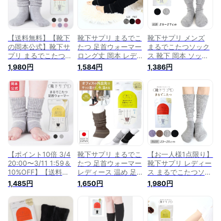
ズ 冷房対策 防寒 冷
グレー
ト こたつ まるで こ
えとり ギフト こた
たつレッグウォーマ
つ まるで こたつレ
ー あったか まるで
ッグウォーマー あっ
コタツ
たか 310
【送料無料】【靴下
靴下サプリ まるでこ
靴下サプリ メンズ
の岡本公式】靴下サ
たつ 足首ウォーマー
まるでこたつソック
プリ まるでこたつソ
ロング丈 岡本 レデ
ス 靴下 岡本 ソック
ックス |靴下 レディ
ィース メンズ 温め
ス 温め オカモト 足
1,980円
1,584円
1,386円
ース ソックス 足 ま
オカモト レッグウォ
あったか靴下 暖かい
るでこたつ あったか
ーマー 足首ウォーマ
冷え取り 冬 あった
靴下 あったか 暖か
ー 冷えとり 冬 暖か
かグッズ 冷房対策
い 冷え取り あった
い レッグ 冷房対策
保温 ルームソックス
かグッズ ルームソッ
保温 ウオーマー ぽ
ぽかぽか ひえとり
クス あったかい靴下
かぽか オカモト靴下
メンズ靴下 足首の冷
あったかソックス ぽ
足首の冷え 防寒 厚
え 防寒 厚手 プレゼ
かぽか冷えとり こた
手 プレゼント ギフ
ント ギフト 送料無
つ まるで こたつソ
ト 送料無料
料
ックス
【ポイント10倍 3/4
靴下サプリ まるでこ
【お一人様1点限り】
20:00〜3/11 1:59＆
たつ 足首ウォーマー
靴下サプリ レディー
10%OFF】【送料無
レディース 温め 足
ス まるでこたつソッ
料】【靴下の岡本公
まるでこたつ レッグ
クス 靴下 岡本 ソッ
1,485円
1,650円
1,980円
式】靴下サプリ まる
ウォーマー あったか
クス 温め オカモト
でこたつ レディース
冷えとり 冬 暖かい
足 あったか靴下 暖
足首ウォーマー | 岡
レッグ 冷房対策 保
かい 冷え取り 冬 あ
本 レディース 温め
温 ウオーマー 足首
ったかグッズ 冷房対