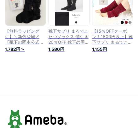
足 まるでこたつ レ
の冷え 防寒 プレゼ
策 保温 ルームソッ
ッグウォーマー 足首
ント ギフト こたつ
クス ぽかぽか ひえ
ウォーマー あったか
まるで こたつ足首ウ
とり 足首の冷え 防
冷えとり 冬 暖かい
ォーマー
寒 厚手 プレゼント
レッグ 保温 ウオー
ギフト
マー
【無料ラッピング
靴下サプリ まるでこ
【15％OFFクーポ
可】＼新色登場／
たつソックス 値引き
ン！1500円以上】靴
【靴下の岡本公式】
20％OFF 靴下の岡
下サプリ まるでこた
靴下サプリ まるでこ
本 靴下 レディース
つ 足首ウォーマー
1,782円〜
1,580円
1,155円
たつソックス | 靴下
ソックス 足 まるで
岡本 レディース メ
レディース ソックス
こたつ あったか靴下
ンズ 温め オカモト
足 まるでこたつ あ
あったか 暖かい 冷
レッグウォーマー 足
ったか靴下 あったか
え取り あったかグッ
首ウォーマー 冷えと
暖かい 冷え取り あ
ズ 冷房対策 ルーム
り 冬 暖かい 冷房対
ったかグッズ ルーム
ソックス あったかい
策 保温 ウオーマー
ソックス あったかソ
靴下 あったかソック
ぽかぽか オカモト靴
ックス ぽかぽか冷え
ス ぽかぽか冷えとり
下 足首の冷え 厚手
とり こたつ こたつ
こたつ まるで こた
プレゼント ギフト
ソックス
つソックス
送料無料