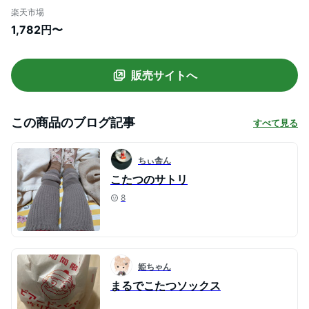
ディース レッグウォーマー | レディース
楽天市場
岡本 足首 オカモト 足 まるでこたつ ウォー
1,782円〜
マー あったか靴下 冷え グッズ 冬 暖かい
あったかグッズ 防寒 ひえとり 冷えとり ギ
フト こたつ
販売サイトへ
この商品のブログ記事
すべて見る
ちぃ舎ん
こたつのサトリ
8
姫ちゃん
まるでこたつソックス