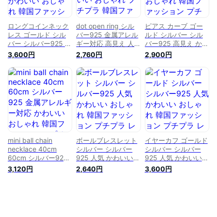
ロングコインネック
dot open ring シル
ピアス カーブ ゴー
レス ゴールド シル
バー925 金属アレル
ルド シルバー シル
バー シルバー925 プ
ギー対応 高見え 人
バー925 高見え かわ
チプラ かわいい お
気 かわいい おしゃ
いい おしゃれ 韓国
3,600円
2,760円
2,900円
しゃれ 韓国ファッシ
れ プチプラ 韓国フ
ファッション プチプ
ョン レディース 金
ァッション レディー
ラ レディース 金属
属アレルギー対応
スjoie
アレルギー対応 joie
joie
mini ball chain
ボールブレスレット
イヤーカフ ゴールド
necklace 40cm
シルバー シルバー
シルバー シルバー
60cm シルバー925
925 人気 かわいい
925 人気 かわいい
金属アレルギー対応
おしゃれ 韓国ファッ
おしゃれ 韓国ファッ
3,120円
2,640円
3,600円
かわいい おしゃれ
ション プチプラ レ
ション プチプラ レ
韓国ファッション プ
ディース 金属アレル
ディース 金属アレル
チプラ レディース
ギー対応 joie
ギー対応 joie
ママ向け joie