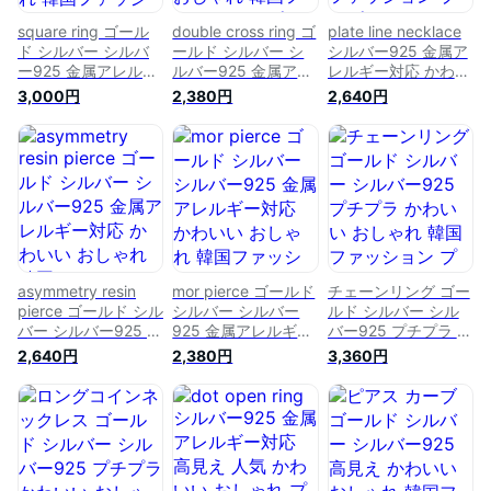
square ring ゴール
double cross ring ゴ
plate line necklace
ド シルバー シルバ
ールド シルバー シ
シルバー925 金属ア
ー925 金属アレルギ
ルバー925 金属アレ
レルギー対応 かわい
ー対応 かわいい お
ルギー対応 かわいい
い おしゃれ 韓国フ
3,000円
2,380円
2,640円
しゃれ 韓国ファッシ
おしゃれ 韓国ファッ
ァッション プチプラ
ョン プチプラ レデ
ション プチプラ レ
レディース ママ向け
ィース ママ向け joie
ディース ママ向け
joie
joie
asymmetry resin
mor pierce ゴールド
チェーンリング ゴー
pierce ゴールド シル
シルバー シルバー
ルド シルバー シル
バー シルバー925 金
925 金属アレルギー
バー925 プチプラ か
属アレルギー対応 か
対応 かわいい おし
わいい おしゃれ 韓
2,640円
2,380円
3,360円
わいい おしゃれ 韓
ゃれ 韓国ファッショ
国ファッション プレ
国ファッション プチ
ン プチプラ レディ
ゼント レディース
プラ レディース マ
ース ママ向け joie
金属アレルギー対応
マ向け joie
joie