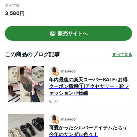
れ 韓国ファッション プチプラ レディース
楽天市場
ママ向け joie
3,580円
販売サイトへ
この商品のブログ記事
すべて見る
marivoo
年内最後の楽天スーパーSALE♪お得
クーポン情報①アクセサリー・靴フ
ァッション小物編
37
marivoo
可愛かったシルバーアイテムたち♪/
今年のサンダル色々！