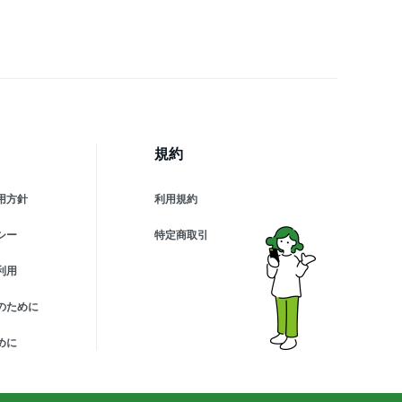
規約
用方針
利用規約
シー
特定商取引
利用
のために
めに