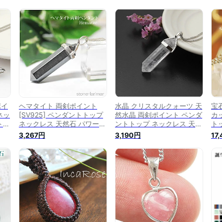
ポイ
ヘマタイト 両剣ポイント
水晶 クリスタルクォーツ 天
宝
ネッ
[SV925] ペンダントトップ
然水晶 両剣ポイント ペンダ
カ
トー
ネックレス 天然石 パワース
ントトップ ネックレス 天然
ト
トーン
石 パワーストーン ダブルポ
イ
3,267円
3,190円
17
イント
モ
ン
ン
ペ
ス