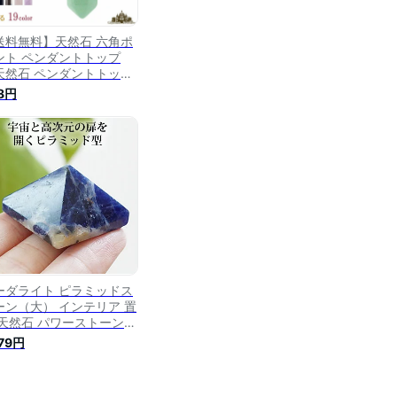
送料無料】天然石 六角ポ
ント ペンダントトップ
天然石 ペンダントトップ
ンダント トップ ネックレ
8円
 パワーストーン メンズ
ディース ネック アクセサ
ー ジュエリー 風水 開運
レゼント ギフト 贈り物
イント消化】
ーダライト ピラミッドス
ーン（大） インテリア 置
 天然石 パワーストーン
ーダライト ピラミッド 天
179円
石インテリア パワースト
ン置物 ピラミッド型