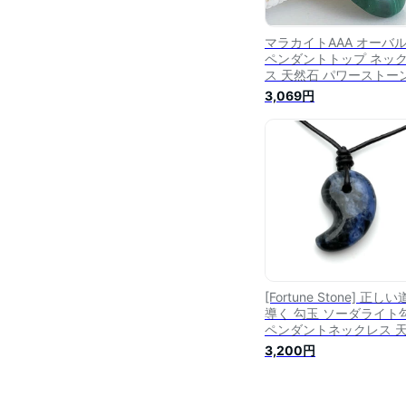
マラカイトAAA オーバ
ペンダントトップ ネッ
ス 天然石 パワーストー
マラカイト 天然石ペン
3,069円
ト パワーストーンペン
ト チャーム 孔雀石
[Fortune Stone] 正し
導く 勾玉 ソーダライト
ペンダントネックレス 
石 パワーストーン 長さ
3,200円
可 ペンダントネックレス
守り フォーチュンスト