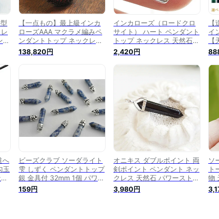
ル型
【一点もの】最上級インカ
インカローズ（ロードクロ
【
クレ
ローズAAA マクラメ編みペ
サイト） ハート ペンダント
イ
ン
ンダントトップ ネックレス
トップ ネックレス 天然石
【
ダン
天然石 パワーストーン イン
パワーストーン 天然石ペン
ペ
138,820円
2,420円
88
ダン
カローズ 天然石ペンダント
ダント パワーストーンペン
ス
パワーストーンペンダント
ダント
レ
天然石 パワーストーン ペン
リ
ダントトップ ネックレス イ
プ
ンカローズ ロードクロサイ
ポ
ト
い道へ
ビーズクラブ ソーダライト
オニキス ダブルポイント 両
ソ
勾玉
雫 しずく ペンダントトップ
剣ポイント ペンダント ネッ
ト
天然
銀 金具付 32mm 1個 パワー
クレス 天然石 パワーストー
物
調節
ストーン 天然石
ン SV925 六角柱 ペンデュ
ソ
159円
3,980円
3,
 お
ラム型 厄除け 魔除け 災難
然
ーン
除け お守り
ー