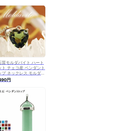
石質モルダバイト ハート
ット チェコ産 ペンダント
ップ ネックレス モルダバ
ト 天然石 パワーストーン
,490円
ルダバイト 天然石ペンダ
ト パワーストーンペンダ
ト 天然石 パワーストーン
ンダントトップ ネックレ
 モルダバイト