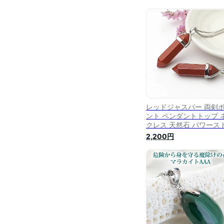
レッドジャスパー 両剣
ント ペンダントトップ 
クレス 天然石 パワース
ン ダブルポイント
2,200円