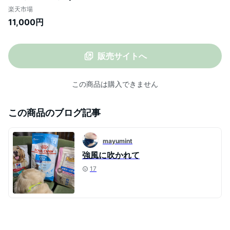
美容 人気 dhc コエンザイムQ10 乳液 コラ
楽天市場
ーゲン ヒアルロン酸 エイジングケア 保湿
11,000円
クリーム 肌荒れ 肌に優しい しっとり 美肌
ハリ 弾力 ロングセラー
販売サイトへ
この商品は購入できません
この商品のブログ記事
mayumint
強風に吹かれて
17