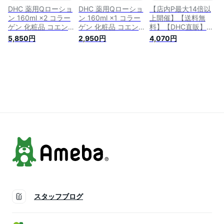
スキン 美肌
ケア 基礎化粧品 ケ
DHC 薬用Qローショ
DHC 薬用Qローショ
【店内P最大14倍以
ア 肌
ン 160ml ×2 コラー
ン 160ml ×1 コラー
上開催】【送料無
ゲン 化粧品 コエン
ゲン 化粧品 コエン
料】【DHC直販】
ザイム ヒアルロン酸
ザイム ヒアルロン酸
DHCスーパーコラー
5,850円
2,950円
4,070円
スキンケア 保湿化粧
スキンケア 保湿化粧
ゲン ミルク 【ビタ
水 基礎化粧品 フェ
水 基礎化粧品 フェ
ミンc誘導体 しっと
イスケア 保湿 エイ
イスケア 保湿 エイ
り】 | 化粧品 コラー
ジングケア ローショ
ジングケア ローショ
ゲン dhc 乳液 スキ
ン 海外 人気
ン 海外 人気 T-01
ンミルク スキンケア
エイジングケア 美容
保湿 顔 保湿ミルク
ビタミンc フェイス
肌 コスメ 肌ケア 基
礎化粧品
スタッフブログ