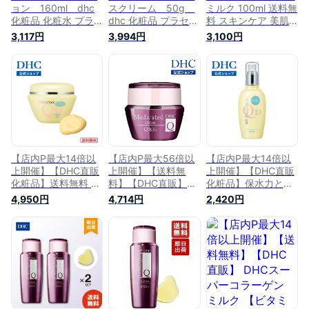
ョン 160ml dhc
スクリーム 50g
ミルク 100ml 送料無
化粧品 化粧水 プラ
dhc 化粧品 プラセン
料 スキンケア 美肌
センタ 保湿 コエン
タ クリーム 保湿ク
美容 エイジングケア
3,117円
3,994円
3,100円
ザイムq10 ローショ
リーム エイジングケ
たるみ 保湿 シワ 弾
ン スキンケア エイ
ア フェイスクリーム
力 乳液 潤う コエン
ジングケア 顔 ヒア
スキンケア 肌 美容
ザイムQ10 ハリ ふっ
ルロン酸 ハリ コス
保湿 ハリ 美容クリ
くら 弾力美肌 無香
メ well 肌 浸透 乾燥
ーム コスメ 肌ケア
料 無着色 パラベン
基礎化粧品
フリー 天然成分配合
【店内P最大14倍以
【店内P最大56倍以
【店内P最大14倍以
上開催】【DHC直販
上開催】【送料無
上開催】【DHC直販
化粧品】送料無料 美
料】【DHC直販】
化粧品】保水力と保
肌に導く補酵素コエ
DHC薬用Qフェース
湿力をパワフルにア
4,950円
4,714円
2,420円
ンザイムQ10を高濃
クリーム(医薬部外品
ップ ハリみなぎる美
度に配合 DHC Q10
／50g)|dhc 乾燥 コ
しい肌に DHC Q10
クリームII | コラーゲ
エンザイムq10 コラ
ミルク 100mL| dhc
ン 顔 ヒアルロン酸
ーゲン 化粧品 クリ
化粧品 乳液 コエン
エイジングケア 化粧
ーム 顔 ヒアルロン
ザイムQ10 スキンケ
品 スキンケア 保湿
酸 スキンケア フェ
ア 保湿 スキンミル
クリーム 美容 ハリ
イスクリーム 保湿
ク エイジングケア
美容クリーム 肌ケア
基礎化粧品 エイジン
顔 保湿ミルク ミル
ケア 肌 エイジング
グケア
ク ハリ フェイス 肌