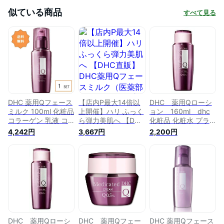
似ている商品
すべて見る
DHC 薬用Qフェース
【店内P最大14倍以
DHC 薬用Qローシ
ミルク 100ml 化粧品
上開催】ハリ ふっく
ョン 160ml dhc
コラーゲン 乳液 コ
ら弾力美肌へ 【DHC
化粧品 化粧水 プラ
エンザイムQ10 ヒア
直販】DHC薬用Qフ
センタ 保湿 コエン
4,242円
3,667円
2,200円
ルロン酸 スキンミル
ェースミルク（医薬
ザイムq10 ローショ
ク スキンケア フェ
部外品/100mL） |
ン スキンケア エイ
イスケア エイジング
dhc 化粧品 コラーゲ
ジングケア 顔 ヒア
ケア 保湿 うるおい
ン 乳液 コエンザイ
ルロン酸 ハリ コス
顔
ムQ10 ディーエイチ
メ 肌 浸透 乾燥
シー スキンケア エ
イジングケア 保湿
ハリ フェイスケア
保湿乳液 ミルク 基
礎化粧品 ケア 美容
DHC 薬用Qローシ
DHC 薬用Qフェー
DHC 薬用Qフェース