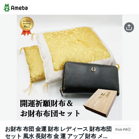
お財布 布団 金運 財布 レディース 財布布団
セット 風水 長財布 金 運 アップ 財布 メン