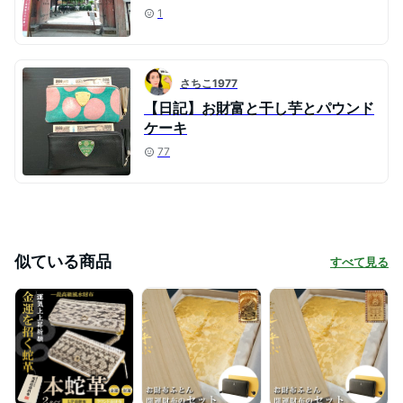
1
さちこ1977
【日記】お財富と干し芋とパウンド
ケーキ
77
似ている商品
すべて見る