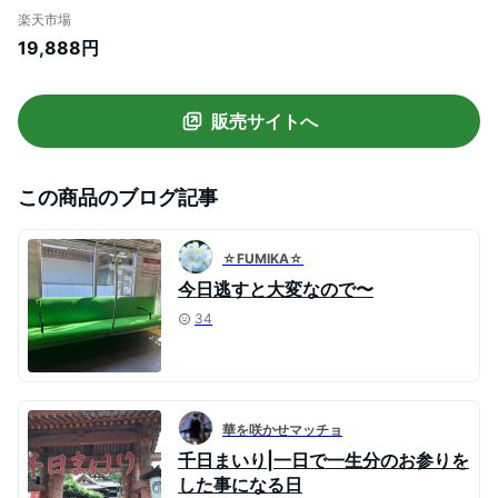
ズ 開運 金運財布 金運アップ お金が貯まる
楽天市場
開運財布 開運グッズ 金運財布 二つ折り ブ
19,888円
ランド 本革 レザー ジップ ラウンドファス
ナー 金 開運 風水財布 グッズ 財布革 黄色
40代
販売サイトへ
この商品のブログ記事
☆FUMIKA☆
今日逃すと大変なので〜
34
華を咲かせマッチョ
千日まいり|一日で一生分のお参りを
した事になる日