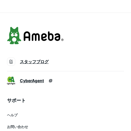
お財布 メンズ財布長
お財布 メンズ財布長
ォレット 縁起財布
金運アップ 内側黄色
金運アップ 内側黄色
財布革
2026
2026
スタッフブログ
CyberAgent
サポート
ヘルプ
お問い合わせ