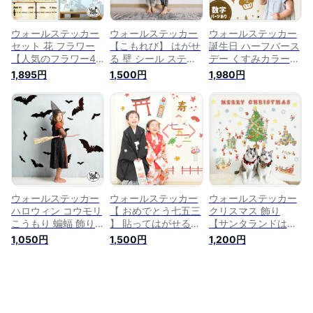
印刷
リース 葉っぱ
ウォールステッカー
ウォールステッカー
ウォールステッカー
セット 花 フラワー
【こもれび】 はがせ
誕生日 ハーフバース
【人気のフラワー4
る 壁 シール ステッ
デー くすみカラー
枚セット】 はがせる
カー 壁紙 飾りつけ
【CUP CAKE】 シー
1,895円
1,500円
1,980円
壁 シール ステッカ
おしゃれ トイレ 玄
ル式 バースデー は
ー 壁紙 飾りつけ お
関 キッチン 北欧 木
がせる 壁 シール ス
しゃれ 北欧 植物 木
葉 草 花 観葉植物 グ
テッカー 壁紙 飾り
葉 草 花 観葉植物 ひ
リーン みどり 緑 植
つけ おしゃれ 北欧
まわり ラベンダー
物 フラワー 葉っぱ
植物 木 葉 草 花 観葉
菜の花 チューリップ
英字 文字 くすみ 筆
植物 モノトーン 海
お花畑 ガーデン か
記体 木漏れ日 動画
外風 1歳 2歳 女の子
わいい カラフル 春
配信の背景 受注印刷
男の子 還暦 米寿 お
夏
祝い 受注印刷
ウォールステッカー
ウォールステッカー
ウォールステッカー
ハロウィン コウモリ
【 おめでとう七五三
クリスマス 飾り
こうもり 蝙蝠 飾り
】 貼ってはがせる
【サンタランドは大
【こうもりフレー
壁 シール 壁紙 飾り
忙し】 はがせる 壁
1,050円
1,500円
1,200円
ク】 はがせる 壁 シ
つけ 飾り 北欧 花 木
シール ステッカー
ール ステッカー 大
葉 草 観葉植物 七五
大きい 壁紙 飾りつ
きい 壁紙 飾りつけ
三 秋 受注印刷
け 飾り おしゃれ 北
飾り おしゃれ 北欧
欧 植物 木 葉 草 花
植物 木 葉 草 花 観葉
観葉植物 サンタ サ
植物 黒 ブラック モ
ンタクロース かわい