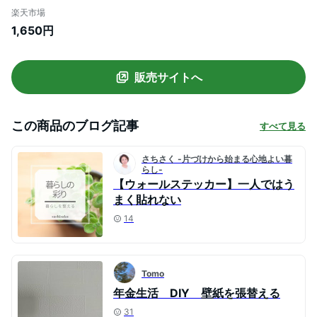
飾りつけ おしゃれ 北欧 植物 木 葉 草 観葉
楽天市場
植物 シルエット ワンカラー くすみ くすみ
1,650円
カラー 韓国インテリア 英字 菜の花 シンプ
ル 模様替え
販売サイトへ
この商品のブログ記事
すべて見る
さちさく -片づけから始まる心地よい暮
らし-
【ウォールステッカー】一人ではう
まく貼れない
14
Tomo
年金生活 DIY 壁紙を張替える
31