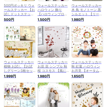
500円ポッキリ ウォ
ウォールステッカー
ウォールステッカー
ールステッカー 【お
ハロウィン 飾り
木 鳥 モノトーン 黒
試しドットステッカ
【ハロウィンプロッ
シルエット 【リーフ
ー】 はがせる 壁 シ
プス】 はがせる 壁
バード】 はがせる
500円
1,500円
1,980円
ール ステッカー 壁
シール ステッカー
壁 シール ステッカ
紙 飾りつけ おしゃ
大きい 壁紙 飾りつ
ー 壁紙 飾りつけ お
れ 北欧 植物 木 葉 草
け 飾り おしゃれ 北
しゃれ トイレ 玄関
花 観葉植物 おしゃ
欧 植物 木 葉 草 花
キッチン 北欧 葉 草
れ 海外キッズルーム
観葉植物 モノトーン
花 観葉植物 葉っぱ
モノトーン 水玉 ド
白黒 英字 文字 受注
英字 文字 影 大人っ
ット くすみカラー
印刷
ぽい 大きい シンプ
韓国 韓国インテリア
ル 受注印刷
子供部屋 転写式 受
注生産
ウォールステッカー
ウォールステッカー
ウォールステッカー
植物 お試し 【お試
お花 花 シンプル 秋
秋 紅葉 ハロウィン
しグリーン3枚セッ
桜 コスモス 【風に
お月見 【オータムカ
ト】 おためし はが
ゆらめく花】 はがせ
ラー】 はがせる 壁
1,999円
1,980円
1,650円
せる 壁 シール ステ
る 壁 シール ステッ
シール ステッカー
ッカー 壁紙 飾りつ
カー 壁紙 飾りつけ
壁紙 大きい 飾り 飾
け おしゃれ 北欧 木
おしゃれ トイレ 玄
りつけ おしゃれ 北
葉 草 花 観葉植物 ト
関 キッチン 北欧 木
欧 植物 木 葉 草 花
イレ 玄関 飾り 賃貸
葉 草 花 観葉植物 ワ
観葉植物 落ち葉 ブ
インテリア 緑 菜の
ンカラー 赤 ブラウ
ラウン くすみカラー
花 葉っぱ 背景
ン 大人っぽい 受注
カントリー どんぐり