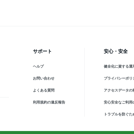
ず
ッシング ゆずドレッシング
る
せ
生姜ドレッシング 調味料セ
詰
用
ット 高知県お土産
お
サポート
安心・安全
ヘルプ
健全化に資する運
お問い合わせ
プライバシーポリ
よくある質問
アクセスデータの
利用規約の違反報告
安心安全なご利用
トラブルを防ぐた