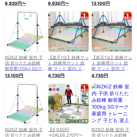
SGマーク 家庭用 ト
鉄棒 安全 SGマーク
ーク 家庭用 トレー
6,930円〜
6,930円〜
13,100円
レーニング 子ども 3
家庭用 トレーニング
ニング 子ども 逆上
才〜 逆上がり ぶら
子ども 3才〜 逆上が
がり ぶら下がり て
下がり てつぼう 折
り ぶら下がり てつ
つぼう 練習 折り畳
り畳み 男の子 女の
ぼう 折り畳み 男の
み 男の子 女の子 保
子 保育園 幼稚園 小
子 女の子 保育園 幼
育園 幼稚園 小学校
学校 室内遊具 選べ
稚園 小学校 室内遊
室内遊具 [ブルー]
る補助ベルト・マッ
具 選べる補助ベル
[クッションマット]
トセットも ●[送料
ト・マットセットも
[補助ベルト]
無料]
1年保証 ★[送料無
料]
RiZKiZ 鉄棒 室内 子
【楽天1位】鉄棒マッ
【楽天1位】鉄棒マッ
供 折りたたみ鉄棒
ト 鉄棒用マット 鉄
ト 鉄棒用マット 鉄
耐荷重100kg SGマ
棒 マット 室内 ズレ
棒 マット 室内 ズレ
ーク 家庭用 トレー
防止 バンド付き 防
防止 バンド付き 防
13,100円
4,730円
4,730円
ニング 子ども 逆上
音 ケガ防止 リバー
音 ケガ防止 リバー
がり ぶら下がり て
シブル 折りたたみ鉄
シブル 折りたたみ鉄
つぼう 練習 折り畳
棒 逆上がり てつぼ
棒 逆上がり てつぼ
み 男の子 女の子 保
う おりたたみ 折り
う おりたたみ 折り
育園 幼稚園 小学校
畳み 子供 1年保証
畳み 子供 1年保証
室内遊具 [ホワイト]
■[送料無料]
★[送料無料]
[クッションマット]
[補助ベルト]
RiZKiZ 鉄棒 室内 子
【6,930円
RiZKiZ 鉄棒 室内 子
供 折りたたみ鉄棒
→SALE6,270円〜
供 折りたたみ鉄棒