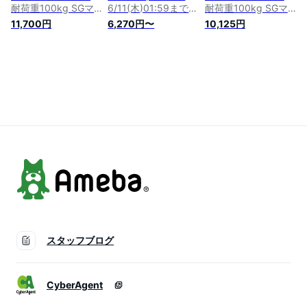
耐荷重100kg SGマ
6/11(木)01:59まで】
耐荷重100kg SGマ
ーク 家庭用 トレー
【楽天1位】RiZKiZ
ーク 家庭用 トレー
11,700円
6,270円〜
10,125円
ニング 子ども 逆上
鉄棒 室内 子供 耐荷
ニング 子ども 逆上
がり ぶら下がり て
重100kg 折りたたみ
がり ぶら下がり て
つぼう 練習 折り畳
鉄棒 安全 SGマーク
つぼう 練習 折り畳
み 男の子 女の子 保
家庭用 トレーニング
み 男の子 女の子 保
育園 幼稚園 小学校
子ども 3才〜 逆上が
育園 幼稚園 小学校
室内遊具 [ホワイト]
り ぶら下がり てつ
室内遊具
[クッションマット]
ぼう 折り畳み 男の
子 女の子 保育園 幼
稚園 小学 ■[送料無
料]
スタッフブログ
CyberAgent