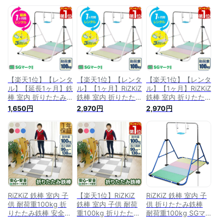
【楽天1位】【レンタ
【楽天1位】【レンタ
【楽天1位】【レンタ
ル】【延長1ヶ月】鉄
ル】【1ヶ月】RiZKiZ
ル】【1ヶ月】RiZKiZ
棒 室内 折りたたみ
鉄棒 室内 折りたた
鉄棒 室内 折りたた
鉄棒 延長1ヶ月 レン
み鉄棒 1ヶ月レンタ
み鉄棒 1ヶ月レンタ
1,650円
2,970円
2,970円
タル 信頼 安全 の SG
ル 信頼 安全SGマー
ル 信頼 安全SGマー
マーク取得 逆上がり
ク取得 逆上がり て
ク取得 逆上がり て
てつぼう おりたたみ
つぼう おりたたみ
つぼう おりたたみ
折り畳み 耐荷重
折り畳み 耐荷重
折り畳み 耐荷重
80kg 子供 対象年齢
100kg 子供 対象年
100kg 子供 対象年
3才 - 7才 逆上がり
齢 3才〜7才 逆上が
齢 3才〜7才 逆上が
補助ベルト クッショ
り 補助ベルト クッ
り 補助ベルト クッ
ン マット ★[送料無
ション マット 男の
ション マット 男の
料]
子 女の子 ★[送料無
子 女の子 ■[送料無
料]
料]
RiZKiZ 鉄棒 室内 子
【楽天1位】RiZKiZ
RiZKiZ 鉄棒 室内 子
供 耐荷重100kg 折
鉄棒 室内 子供 耐荷
供 折りたたみ鉄棒
りたたみ鉄棒 安全
重100kg 折りたたみ
耐荷重100kg SGマ