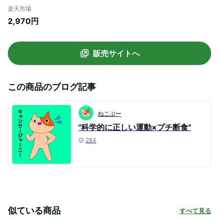
ク取得 逆上がり てつぼう おりたたみ 折り
楽天市場
畳み 耐荷重80kg 子供 対象年齢 3才 - 7才
2,970円
逆上がり 補助ベルト クッション マット 男
の子 女の子 ●[送料無料]
販売サイトへ
この商品のブログ記事
ねこぶー
"科学的に正しい運動×プチ断食"
284
似ている商品
すべて見る