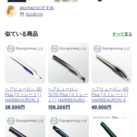
akichaのおすすめ
商品数
596
似ている商品
すべて見る
ヘアビューロン 3D
ヘアビューロン
ヘアビューロン 4D
Plus [ストレート] |
107D Plus [ストレー
Plus [ストレート] |
HAIRBEAURON 3D
ト] | HAIRBEAURON
HAIRBEAURON 4D
Plus [STRAIGHT]
107D Plus
Plus [STRAIGHT]
38,500円
156,200円
49,500円
【送料無料】バイオ
[STRAIGHT]【送料
【送料無料】バイオ
プログラミング公式
無料】バイオプログ
プログラミング公式
ブランド(メーカー:
ラミング公式ブラン
ブランド(メーカー:
リュミエリーナ)
ド(メーカー:リュミ
リュミエリーナ)
エリーナ)