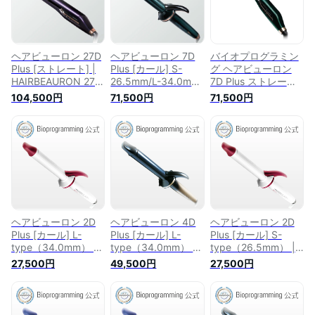
ヘアビューロン 27D
ヘアビューロン 7D
バイオプログラミン
Plus [ストレート] |
Plus [カール] S-
グ ヘアビューロン
HAIRBEAURON 27D
26.5mm/L-34.0mm
7D Plus ストレート
Plus [STRAIGHT]
| HAIRBEAURON 7D
HAIRBEAURON 7D
104,500円
71,500円
71,500円
【送料無料】バイオ
Plus [CURL] 【送料
Plus STRAIGHT【正
プログラミング公式
無料】バイオプログ
規品】
ブランド(メーカー:
ラミング公式ブラン
リュミエリーナ)
ド(メーカー:リュミ
エリーナ)
ヘアビューロン 2D
ヘアビューロン 4D
ヘアビューロン 2D
Plus [カール] L-
Plus [カール] L-
Plus [カール] S-
type（34.0mm） |
type（34.0mm） |
type（26.5mm） |
HAIRBEAURON 2D
HAIRBEAURON 4D
HAIRBEAURON 2D
27,500円
49,500円
27,500円
Plus [CURL] 【送料
Plus [CURL] 【送料
Plus [CURL] 【送料
無料】バイオプログ
無料】バイオプログ
無料】バイオプログ
ラミング公式ブラン
ラミング公式ブラン
ラミング公式ブラン
ド(メーカー:リュミ
ド(メーカー:リュミ
ド(メーカー:リュミ