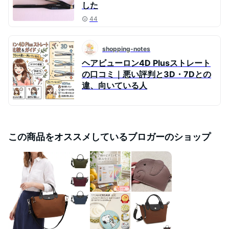
した
44
shopping-notes
ヘアビューロン4D Plusストレート
の口コミ｜悪い評判と3D・7Dとの
違、向いている人
この商品をオススメしているブロガーのショップ