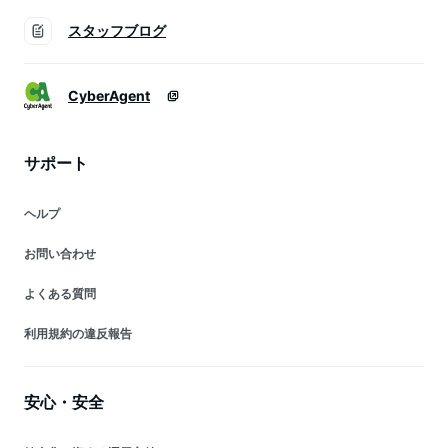
スタッフブログ
CyberAgent
サポート
ヘルプ
お問い合わせ
よくある質問
利用規約の違反報告
安心・安全