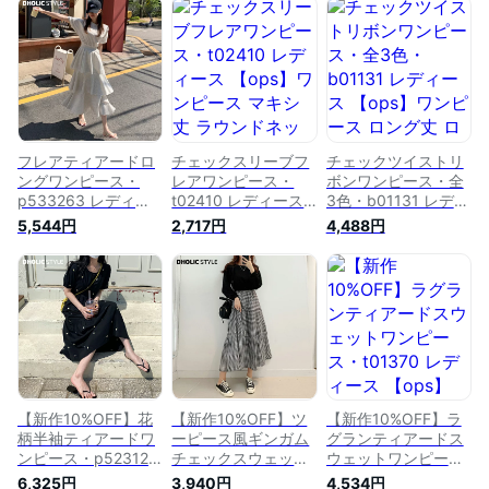
ション ワンピース
ース ロング丈 ラウ
ション ワンピース
マキシ丈 ラウンドネ
ンドネック 半袖 切
ロング丈 マキシ丈
ック 半袖 ティアー
り替えライン チェッ
ラウンドネック 半袖
ド リンクル テクス
ク柄 ギャザー レタ
キャップスリーブ ス
チャー フレア Aライ
リング フレア Aライ
ウェットワンピース
ン 体型カバー 無地
ン ツーピース風 ガ
ティアード Aライン
ラブリー デイリー
ーリー 春 夏 カジュ
無地 ガーリー デイ
春 夏 カジュアル セ
アル STYLE FTS セ
リー 春 夏 カジュア
ール
ール
ル セール
フレアティアードロ
チェックスリーブフ
チェックツイストリ
ングワンピース・
レアワンピース・
ボンワンピース・全
p533263 レディー
t02410 レディース
3色・b01131 レディ
ス 【ops】 韓国ファ
【ops】ワンピース
ース 【ops】ワンピ
5,544円
2,717円
4,488円
ッション ワンピース
マキシ丈 ラウンドネ
ース ロング丈 ロン
半袖 ラウンドネック
ック 長袖 チェック
グワンピース 半袖
ティアード ロング丈
スリーブ 配色 フレ
チェック柄 ギンガム
フレア お出かけ 着
ア Aライン 体型カバ
チェック ツイスト
回し 無地 カジュア
ー 無地 ガーリー キ
かわいい 可愛い ガ
ル ガーリー スウェ
ュート 秋 冬 韓国フ
ーリー ラウンドネッ
ット 無地 春 夏 秋 冬
ァッション
ク スリット 緑 夏 韓
カジュアル STYLE
国ファッション
【新作10%OFF】花
【新作10%OFF】ツ
【新作10%OFF】ラ
柄半袖ティアードワ
ーピース風ギンガム
グランティアードス
ンピース・p523125
チェックスウェット
ウェットワンピー
レディース 【ops】
ワンピース・
ス・t01370 レディ
6,325円
3,940円
4,534円