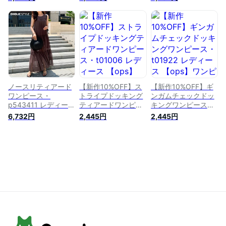
韓国ファッション ワ
p489845 レディー
ース 【ops】 韓国フ
ンピース 花柄 小柄
ス 【ops】 韓国ファ
ァッション ワンピー
半袖 ティアード ロ
ッション ワンピース
ス ロング丈 ラウン
ング丈 ラウンドネッ
ツーピース スウェッ
ドネック スウェット
ク デイジー 大人 ガ
ト スカート ギンガ
長袖 ラグランスリー
ーリー キュート カ
ムチェック ロング丈
ブ ティアード Aライ
ジュアル パフ スリ
長袖 切り替え お出
ン 体型カバー 無地
ーブ ギャザー 春 夏
かけ 春 マタニティ
ガーリー キュート
カジュアル STYLE
レジャー カジュアル
ボリューム 春 秋 セ
STYLE
ール
ノースリティアード
【新作10%OFF】ス
【新作10%OFF】ギ
ワンピース・
トライプドッキング
ンガムチェックドッ
p543411 レディース
ティアードワンピー
キングワンピース・
【ops】 韓国ファッ
ス・t01006 レディ
t01922 レディース
6,732円
2,445円
2,445円
ション ワンピース
ース 【ops】 韓国フ
【ops】ワンピース
ロング丈 ノースリー
ァッション ワンピー
ロング丈 ラウンドネ
ブ ティアード カラ
ス ロング丈 ラウン
ック 長袖 ドッキン
バリ ガーリー ナチ
ドネック 半袖 ドッ
グ ギンガムチェック
ュラル お出かけ 着
キング ストライプ
配色 ツーピース風
回し シースルー 透
ティアード ボクシー
ティアード 大人カジ
け感 ラウンドネック
フレア 体型カバー
ュアル ガーリー 秋
春 夏 カジュアル
無地 デイリー 春 夏
冬 韓国ファッション
STYLE
カジュアル セール
セール