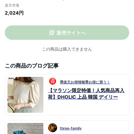
ョン ワンピース ロング丈 マキシ丈 ラウン
楽天市場
ドネック 半袖 ツーピース風 ギンガムチェ
2,024円
ック ティアード フレア Aライン リンクル
ガーリー キュート 春 夏 カジュアル
販売サイトへ
この商品は購入できません
この商品のブログ記事
🉐楽天お得情報🉐お得に買う！
【マラソン限定特価！人気商品再入
荷】DHOLIC 上品 韓国 デイリー
three-family