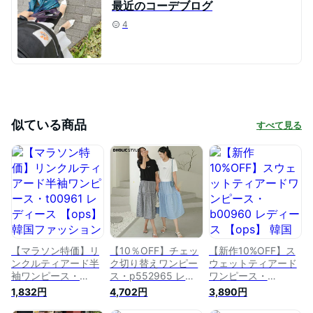
最近のコーデブログ
4
似ている商品
すべて見る
【マラソン特価】リ
【10％OFF】チェッ
【新作10%OFF】ス
ンクルティアード半
ク切り替えワンピー
ウェットティアード
袖ワンピース・
ス・p552965 レデ
ワンピース・
t00961 レディース
ィース 【ops】 韓国
b00960 レディース
1,832円
4,702円
3,890円
【ops】 韓国ファッ
ファッション ワンピ
【ops】 韓国ファッ