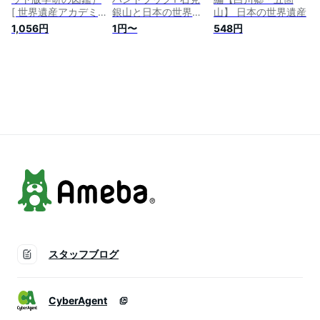
[ 世界遺産アカデミ
銀山と日本の世界遺
山】 日本の世界遺産
ー ]
産候補地 [世界遺産
1,056円
1円〜
548円
ビジュアルハンドブ
ックシリーズ]
スタッフブログ
CyberAgent