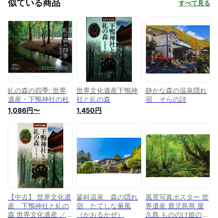
似ている商品
すべて見る
糺の森の四季: 世界
世界文化遺産下鴨神
静かな森の温泉隠れ
遺産・下鴨神社の杜
社と糺の森
宿 そらの詩
1,086円〜
1,450円
【中古】 世界文化遺
蓼科温泉 森の隠れ
風景写真ポスター 世
産 下鴨神社と糺の
宿 たてしな薫風
界遺産 鹿児島県 屋
森 世界文化遺産 ／
（かおるかぜ）
久島 もののけ姫の森