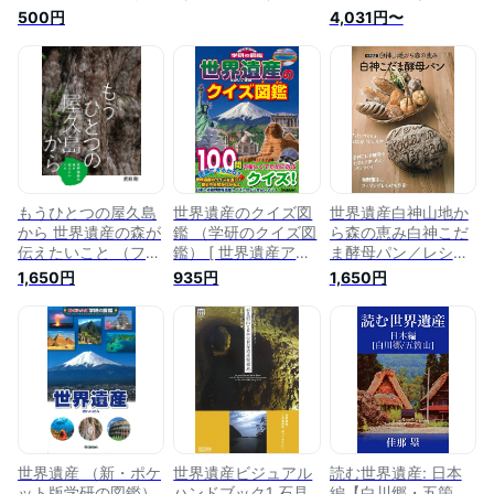
賀茂御祖神社(編者)
白谷雲水峡 古代の神
500円
4,031円〜
【中古】afb
秘の世界 osp-47
もうひとつの屋久島
世界遺産のクイズ図
世界遺産白神山地か
から 世界遺産の森が
鑑 （学研のクイズ図
ら森の恵み白神こだ
伝えたいこと （フレ
鑑） [ 世界遺産アカ
ま酵母パン／レシピ
ーベル館ノンフィク
デミー ]
【3000円以上送料
1,650円
935円
1,650円
ション） [ 武田剛 ]
無料】
世界遺産 （新・ポケ
世界遺産ビジュアル
読む世界遺産: 日本
ット版学研の図鑑）
ハンドブック1 石見
編【白川郷・五箇