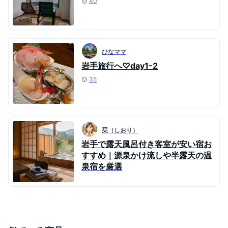
40
ひなママ
岩手旅行へ♡day1-2
35
栞（しおり）
岩手で露天風呂付き客室が安い宿お
すすめ｜源泉かけ流しや半露天の温
泉宿を厳選