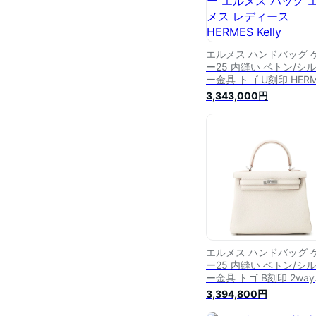
エルメス ハンドバッグ 
ー25 内縫い ベトン/シ
ー金具 トゴ U刻印 HERM
2way 【中古】 エルメス
3,343,000円
リー エルメス バッグ エ
メス レディース HERME
Kelly HERMES BAG
エルメス ハンドバッグ 
ー25 内縫い ベトン/シ
ー金具 トゴ B刻印 2wa
ョルダー 【中古】 エル
3,394,800円
ケリー エルメス バッグ 
ルメス レディース HERM