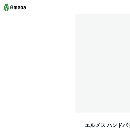
エルメス ハンドバッ