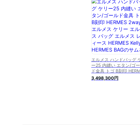
Kelly HERMES BAG
エルメス ハンドバッグ 
ー25 内縫い エタン/ゴ
ド金具 トゴ B刻印 HERM
2way エルメス ケリー 
3,498,300円
メス バッグ エルメス レ
ィース HERMES Kelly
HERMES BAG