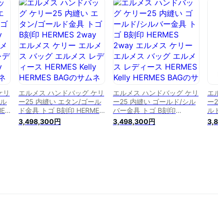
Kelly HERMES BAG
Kelly HERMES BAG
Ke
ケリ
エルメス ハンドバッグ ケリ
エルメス ハンドバッグ ケリ
エ
ール
ー25 内縫い エタン/ゴール
ー25 内縫い ゴールド/シル
ー
ES
ド金具 トゴ B刻印 HERMES
バー金具 トゴ B刻印
ル
エル
2way エルメス ケリー エル
HERMES 2way エルメス ケ
HE
3,498,300円
3,498,300円
3,
デ
メス バッグ エルメス レデ
リー エルメス バッグ エル
エ
ィース HERMES Kelly
メス レディース HERMES
バ
HERMES BAG
Kelly HERMES BAG
HE
BA