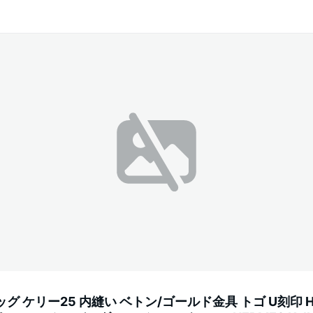
グ ケリー25 内縫い ベトン/ゴールド金具 トゴ U刻印 H