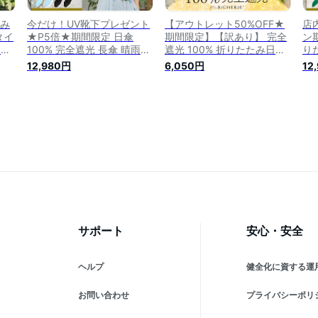
たみ
今だけ！UV靴下プレゼント
【アウトレット50%OFF★
店
タイ
★P5倍★期間限定 日傘
期間限定】【訳あり】 完全
ン期
6色
100% 完全遮光 長傘 晴雨兼
遮光 100% 折りたたみ日傘
り
 折
用 遮熱 Sサイズ 50cm バイ
晴雨兼用 2段タイプ 50cm
タイ
12,980円
6,050円
12
遮光
カラー 全8色 レディース 遮
バイカラー 全9色 レディー
9
紫外
光日傘 ドーム型 遮光率 100
ス 折りたたみ傘 折り畳み日
傘
 黒
1級遮光 uvカット 紫外線対
傘 晴雨兼用傘 uvカット 紫
u
策 裏地 内側 黒 バンブー シ
外線対策 グッズ 遮光100 1
遮光
ンプル お洒落 ブランド
級遮光 遮熱 裏地 内側 黒 ビ
内側
BICHERIE ビシェリ
シェリ bicherie
サポート
安心・安全
ヘルプ
健全化に資する運
お問い合わせ
プライバシーポリ