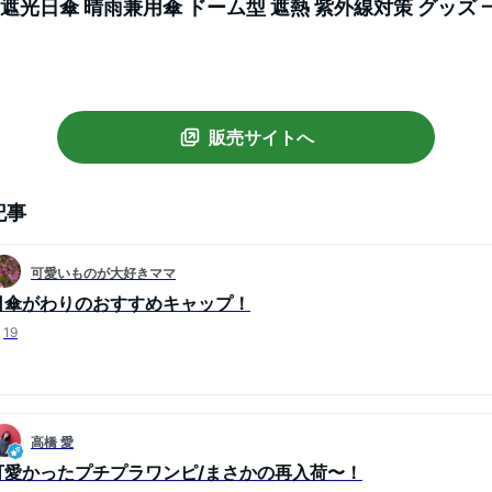
 遮光日傘 晴雨兼用傘 ドーム型 遮熱 紫外線対策 グッズ 
 ブランド ビシェリ
販売サイトへ
記事
可愛いものが大好きママ
日傘がわりのおすすめキャップ！
19
高橋 愛
可愛かったプチプラワンピ/まさかの再入荷〜！