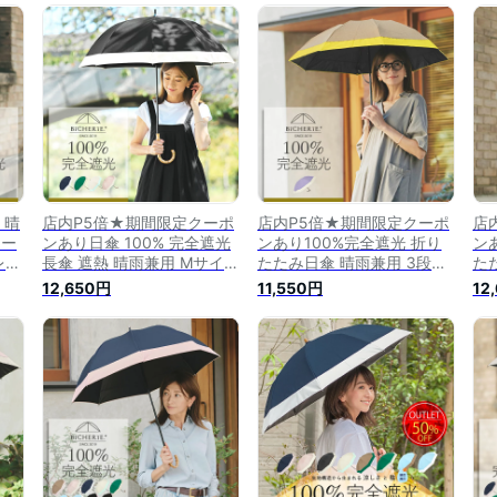
対
ドーム型 遮光100 1級遮光
紫外線対策 uvカット 紫外線
涼
シェ
紫外線 涼感 裏地 内側 黒 ビ
カット 裏地 内側 黒
カ
シェリ
BICHERIE ビシェリ お洒落
一
ブランド
ビ
 晴
店内P5倍★期間限定クーポ
店内P5倍★期間限定クーポ
店
アー
ンあり日傘 100% 完全遮光
ンあり100%完全遮光 折り
ン
レデ
長傘 遮熱 晴雨兼用 Mサイズ
たたみ日傘 晴雨兼用 3段タ
た
型
55cm バイカラー 全5色 レ
イプ 50cm バイカラー シャ
イプ
12,650円
11,550円
12
涼感
ディース 遮光日傘 晴雨兼用
ンブレー 全2色 レディース
ン
外線
傘 ドーム型 遮光100 1級遮
折り畳み日傘 UVカット 遮
折
シェ
光 uvカット 日焼け対策 紫
熱 涼しい 紫外線カット 遮
晴
外線対策 裏地 内側 黒 バン
光100 一級遮光 裏地 内側
10
ブー ビシェリ bicherie
黒 紫外線対策 グッズ ブラ
光
ンド ビシェリ
リ