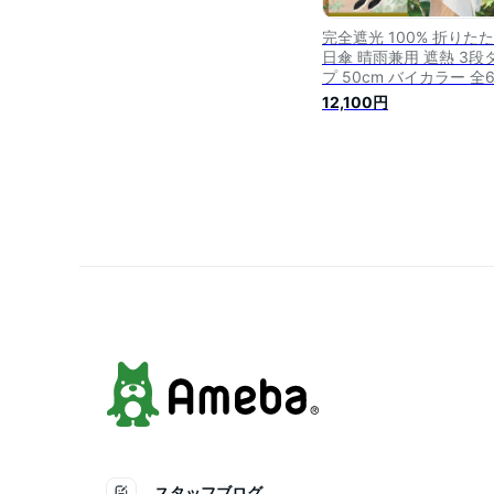
完全遮光 100% 折りた
日傘 晴雨兼用 遮熱 3段
プ 50cm バイカラー 全
レディース 折り畳み日傘
12,100円
りたたみ傘 晴雨兼用傘 
100 1級遮光 uvカット 
線対策 グッズ 裏地 内側
ビシェリ bicherie
スタッフブログ