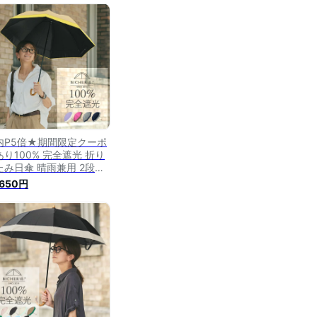
しい 裏地 内側 黒 紫外線
ット 紫外線対策 遮光100
級遮光 お洒落 ブランド
シェリ
内P5倍★期間限定クーポ
あり100% 完全遮光 折り
たみ日傘 晴雨兼用 2段タ
 50cm バイカラー シャ
,650円
ブレー 全3色 レディース
り畳み日傘 折りたたみ傘
雨兼用傘 1級遮光 遮光
0 遮熱 涼感 uvカット 遮
日傘 裏地 内側 黒 ビシェ