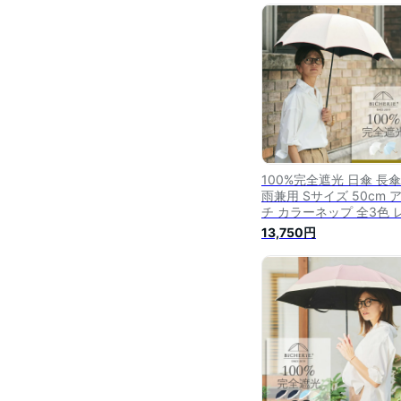
遮光100 1級遮光 紫外線
策 涼感 裏地 内側 黒 ビ
リ
100%完全遮光 日傘 長傘
雨兼用 Sサイズ 50cm 
チ カラーネップ 全3色 
ィース 遮光日傘 ドーム
13,750円
遮光100 1級遮光 遮熱 
紫外線対策 uvカット 紫
カット 裏地 内側 黒 ビ
リ お洒落