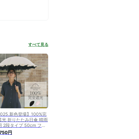
すべて見る
025.新色登場】100%完
遮光 折りたたみ日傘 晴雨
 2段タイプ 50cm フリ
 レディース晴雨兼用傘 雨
,750円
兼用 UVカット 遮熱 涼感