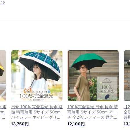
19
傘 遮
日傘 100% 完全遮光 長傘 遮
100%完全遮光 日傘 長傘 晴
【2
cm
熱 晴雨兼用 Sサイズ 50cm
雨兼用 Sサイズ 50cm アー
全
 全
バイカラー ネイビーグリー
チ 全2色 レディース 遮光日
兼用
 遮
ンチェック レディース uvカ
傘 晴雨兼用傘 ドーム型 遮
ル
13,750円
12,100円
13
ム型
ット 遮光日傘 晴雨兼用傘
光100 1級遮光 遮熱 涼しい
傘