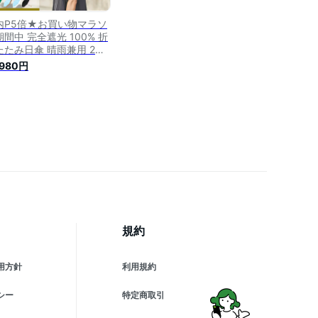
内P5倍★お買い物マラソ
間中 完全遮光 100% 折
たたみ日傘 晴雨兼用 2段
プ 50cm バイカラー 全
,980円
色 レディース 折りたたみ
 折り畳み日傘 晴雨兼用傘
vカット 紫外線対策 グッズ
100 1級遮光 遮熱 裏地
 黒 ビシェリ bicherie
規約
用方針
利用規約
シー
特定商取引