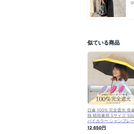
似ている商品
日傘 100% 完全遮光 長
熱 晴雨兼用 Sサイズ 50
バイカラー シャンブレー
3色 レディース uvカット
12,650円
光日傘 晴雨兼用傘 ドー