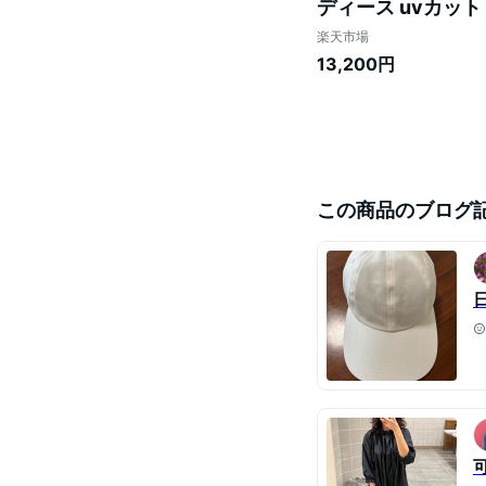
ディース uvカット
地 内側 黒 お洒落
楽天市場
13,200円
この商品のブログ