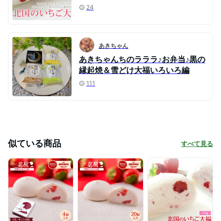
24
あきちゃん
あきちゃんちのラララ♪お弁当♪黒の
縁起焼＆雪どけ大福いろいろ編
111
似ている商品
すべて見る