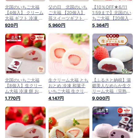
北国のいちご大福
父の日 北国のいち
【10％OFF★6/11
【4個入】 クリーム
ご大福 【20個入】
1:59まで】北国のい
大福 ギフト 冷凍 餅
苺スイーツギフト 生
ちご大福 【20個入】
スイーツ 生クリーム
クリーム大福 クリー
苺スイーツギフト 高
920円
5,960円
5,364円
いちご大福 イチゴ大
ム 大福 スイーツギ
級菓子 生クリーム大
福 フルーツ大福 生
フト 簡易包装 冷凍
福 クリーム 高級 大
クリーム大福 フルー
ギフト 生クリーム
福 高級スイーツギフ
ツ 和菓子 詰め合わ
いちご大福 プレゼン
ト 簡易包装 冷凍 ギ
せギフト プレゼント
ト 和菓子 お取り寄
フト 生クリーム い
お取り寄せスイーツ
せ スイーツ もちス
ちご大福 プレゼント
手土産 洋菓子 贈り
イーツ
和菓子 お取り寄せ
物
スイーツ もちスイー
ツ 母の日 父の日
北国のいちご大福
生クリーム大福 とち
【ふるさと納税】湯
【8個入】生クリー
おとめ 冷凍 和菓子
郷美人なめらか生ク
ム大福 冷凍 餅 お誕
いちご大福 生クリー
リーム大福〈完熟い
生日 スイーツ 冷や
ムいちご大福 大福
ちご〉12個入り_和菓
1,770円
4,147円
9,000円
し 高級菓子 大福 ギ
フルーツ 苺 スイー
子 スイーツ 岡山県
フト クリーム いち
ツ イチゴ お菓子 和
産 人気 美味しい ギ
ご大福 プレゼント
楽
フト お取り寄せ 冷
お取り寄せ 個包装
凍 送料無料 生クリ
苺スイーツ 和スイー
ーム大福 大福 いち
ツ お取り寄せスイー
ご 苺 スイーツ 和菓
ツ 内祝い お歳暮
子【配送不可地域：