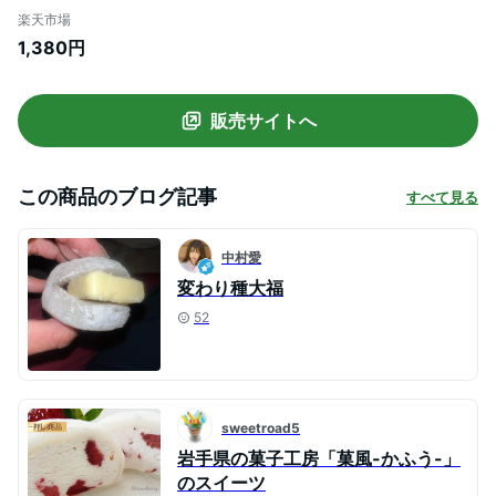
ツ 冷たい クリーム 冷凍 ギフト 生クリーム
楽天市場
いちご大福 プレゼント お取り寄せスイー
1,380円
ツ 和菓子 内祝い 苺スイーツ 和スイーツ 贈
り物
販売サイトへ
この商品のブログ記事
すべて見る
中村愛
変わり種大福
52
sweetroad5
岩手県の菓子工房「菓風-かふう-」
のスイーツ