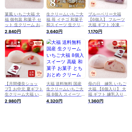
離島】【1142652】
菓風 いちご大福 大
生クリームいちご大
ブルーベリー大福
福 個包装 和菓子 セ
福 苺 イチゴ 和菓子
【6個入】 フルーツ
ット 生クリーム お
和スイーツ 生クリー
大福 ギフト 冷凍 フ
取り寄せ スイーツ
ム大福 冷凍 栃木県
ルーツ大福 クリーム
2,840円
3,640円
1,170円
ギフト 人気 冷凍 お
産 国産【WS】
大福 だいふくもち
菓子 フルーツ (いち
生クリーム大福 高級
ご大福 10個入り) 敬
インスタ映え スイー
老の日
ツ 詰め合わせ プレ
ゼント お取り寄せス
イーツ スイーツ 和
菓子 和スイーツ
【月間優良ショッ
大福 送料無料 国産
母の日 練乳 いちご
プ】お中元 夏ギフト
生クリームいちご大
大福 【6個入り】 大
生クリーム大福 いち
福 8個入 スイーツ 高
福 ギフト 練乳入り
ご大福 10個入 送料
級 和菓子 お菓子 と
プレゼント 餅 シニ
2,980円
4,320円
1,360円
無料 北国のいちご大
ちおとめ クリーム大
ア 誕生日 スイーツ
福 苺大福 イチゴ大
福 いちご大福 クリ
フルーツ大福 だいふ
福 フルーツ大福 ア
ームいちご大福 ギフ
くもち フルーツ 大
イス大福 スイーツ
ト プレゼント 生ク
福餅 苺大福 イチゴ
ギフト お菓子 和菓
リーム 冷凍便
大福 生クリーム大福
子 洋菓子 お取り寄
クリーム大福 内祝い