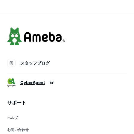
せ 詰め合わせ プレ
お菓子 ギフトスイー
ゼント 贈り物 内祝
ツ
い お祝い 誕生日 手
土産 個包装 冷凍
スタッフブログ
CyberAgent
サポート
ヘルプ
お問い合わせ