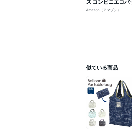
ズ コンビニエコバ
Amazon（アマゾン）
似ている商品