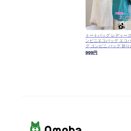
たたみ 折りたためる
トートバッグ レディース
ンビニエコバッグ エコ
グ コンビニ バッグ 折り
たみ ミニ コンビニバッ
999円
おしゃれ レジバッグ 弁
コンパクト 弁当エコバ
レース きれい