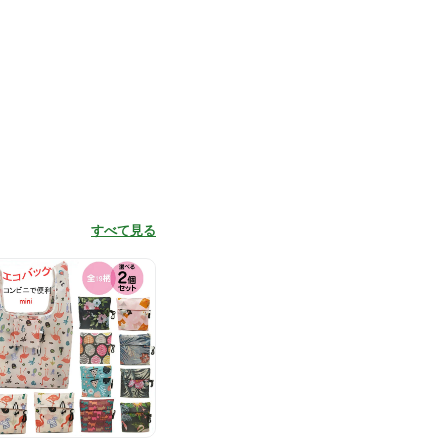
すべて見る