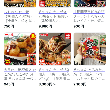
たこやき］
八ちゃん たこ焼
八ちゃん たこ焼き
【期間限定10％OFF
（16個入／320g）
20袋セット 箱買い
クーポン】八ちゃん
［冷凍たこ焼き 冷凍
（320個入／
具だくさんたこ焼
食品 おつまみ ビー
6.4kg） ［冷凍たこ
（20個入／400g）
750円
9,980円
900円
ル 惣菜 九州 国産 通
焼き 冷凍食品 おつ
［冷凍たこ焼き 冷凍
販 はっちゃん たこ
まみ ビール 惣菜 九
食品 おつまみ ビー
焼き たこやき 冷凍
州 国産 通販 はっち
ル 惣菜 九州 国産 通
八ちゃん堂］
ゃん たこ焼き たこ
販 はっちゃん たこ
やき 冷凍 八ちゃん
焼き たこやき 冷凍
堂 送料無料］
八ちゃん堂］
大玉たこ焼27個入 た
八ちゃん たこ焼 50
八ちゃん とろみたこ
こ焼き/たこやき 冷
個入 （1袋：50個入
焼 （50個入／1kg）
凍 八ちゃん堂 一粒
／1kg） ［業務用 た
［八ちゃん堂 たこ焼
たこ入り 冷凍たこ焼
こ焼き お子様 おや
き 冷凍 業務用 一粒
945円
3,300円〜
2,100円
き 冷凍食品 おつま
つ 冷凍 八ちゃん堂
たこ入り 冷凍 食品
み ビール 惣菜 九州
冷凍たこ焼き 冷凍食
惣菜 九州 国産 国内
国産 はっちゃん は
品 はっちゃん 送料
製造 はっちゃん は
っちゃんどう
無料］
っちゃんどう 八ちゃ
ん たこやき］