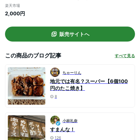
1.2kg） ［業務用 たこ焼き 冷凍冷凍たこ焼
楽天市場
き 冷凍食品 業務用 おつまみ ビール 惣菜
2,000円
九州 国産 通販 八ちゃん堂 はっちゃん］
販売サイトへ
この商品のブログ記事
すべて見る
ちゃーりん
地元では有名？スーパー【6個100
円のたこ焼き】
8
小林礼奈
すまんな！
126