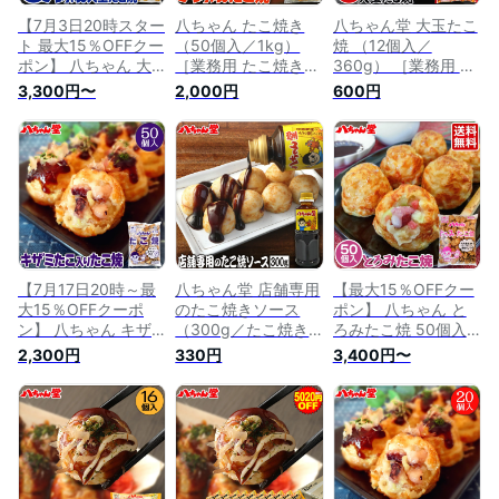
【7月3日20時スター
八ちゃん たこ焼き
八ちゃん堂 大玉たこ
ト 最大15％OFFクー
（50個入／1kg）
焼 （12個入／
ポン】 八ちゃん 大
［業務用 たこ焼き
360g） ［業務用 た
玉たこ焼 40個入 （1
お子様 おやつ 冷凍
こ焼き お子様 おや
3,300円〜
2,000円
600円
袋：40個入／
八ちゃん堂 冷凍たこ
つ 冷凍 八ちゃん堂
1.2kg） ［業務用 た
焼き 冷凍食品 おつ
冷凍たこ焼き 冷凍食
こ焼き 冷凍冷凍たこ
まみ ビール 惣菜 九
品 おつまみ ビール
焼き 冷凍食品 業務
州 国産 通販 はっち
惣菜 九州 国産 通販
用 九州 国産 通販 八
ゃん］
はっちゃん］
ちゃん堂 はっちゃん
送料無料］
【7月17日20時～最
八ちゃん堂 店舗専用
【最大15％OFFクー
大15％OFFクーポ
のたこ焼きソース
ポン】 八ちゃん と
ン】 八ちゃん キザ
（300g／たこ焼き
ろみたこ焼 50個入
ミタコ入り たこ焼き
約100個分） ［家庭
（1袋：50個入／
2,300円
330円
3,400円〜
（50個入／1kg）
用商品 業務用 たこ
1kg） ［業務用 冷凍
［業務用 冷凍 八ち
焼き 冷凍 八ちゃん
八ちゃん堂 八ちゃん
ゃん堂 八ちゃんたこ
堂 冷凍たこ焼き 冷
たこ焼き 冷凍たこ焼
焼き 冷凍たこ焼き
凍食品 おつまみ ビ
き 冷凍食品 国産 は
冷凍食品 惣菜 九州
ール 九州 国産 通販
っちゃん たこやき
国産 通販 はっちゃ
はっちゃん］
送料無料］
ん お取り寄せグルメ