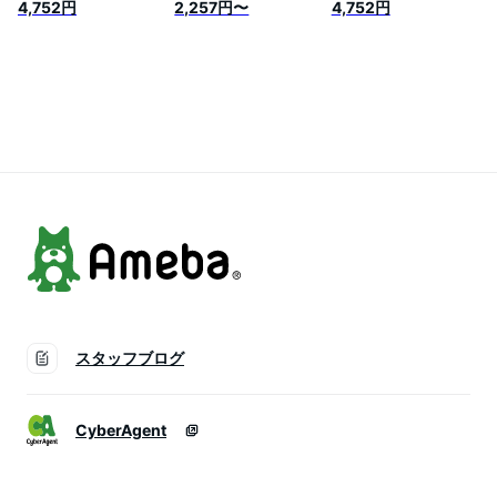
セット │ パーフェク
スクレンジングバー
75g (ピュア2個セッ
4,752円
2,257円〜
4,752円
トワンフォーカス ス
ム ピュア 敏感肌 低
ト) W洗顔不要 まつ
ムースウォータリー
刺激 無添加 毛穴ケ
エクOK 敏感肌 肌荒
ジェル 90g スムース
ア 保湿 メイク落と
れ防止 黒ずみケア
クレンジングバーム
し W洗顔不要 まつエ
PERFECT ONE
75g ／ 毛穴ケア 黒
クOK 75g （ピュア
FOCUS
ずみ 保湿ケア 無添
（単品））
加 美容液ジェル 洗
顔 オールインワン
スタッフブログ
CyberAgent