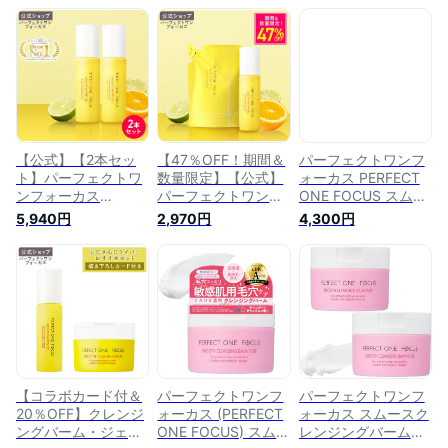
90g / 新日本製薬 公
ォータリージェル
ア/ターバンセット)
式通販 / 毛穴ケア 毛
90g スムースクレン
穴 保湿 黒ずみ 角質
ジングバーム 75g 新
ケア 保湿ケア 無添
日本製薬 毛穴ケア
加 美容液ジェル オ
黒ずみ 保湿ケア 無
ールインワン ジェル
添加 美容液ジェル
ゲル メン メンズ メ
洗顔 オールインワン
ンズスキンケア 化粧
_fs2
水 乳液 美容液 _fs1
【公式】【2本セッ
【47％OFF！期間＆
パーフェクトワンフ
ト】パーフェクトワ
数量限定】【公式】
ォーカス PERFECT
ンフォーカス
パーフェクトワンフ
ONE FOCUS スムー
PERFECT ONE
ォーカス PERFECT
スウォータリージェ
5,940円
2,970円
4,300円
FOCUS スムースウ
ONE FOCUS スムー
ル ピュア 90g 新日
ォータリージェル
スウォータリージェ
本製薬
90g 新日本製薬 公式
ル 本体 90g + つめ
通販 毛穴ケア 黒ず
かえ用 80g セット /
み 角質ケア 保湿ケ
新日本製薬 公式通販
ア 無添加 美容液ジ
/ 毛穴ケア 毛穴 保湿
ェル オールインワン
黒ずみ 角質ケア 保
柑橘系 植物由来 / 送
湿ケア 無添加 美容
料無料 _fs2
液ジェル オールイン
ワン ジェル
【コラボカード付＆
パーフェクトワンフ
パーフェクトワンフ
20％OFF】クレンジ
ォーカス (PERFECT
ォーカス スムースク
ングバーム・ジェル
ONE FOCUS) スムー
レンジングバーム