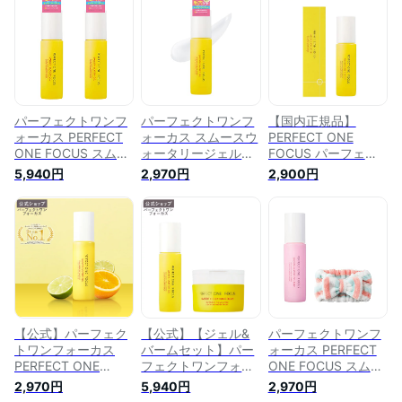
パーフェクトワンフ
パーフェクトワンフ
【国内正規品】
ォーカス PERFECT
ォーカス スムースウ
PERFECT ONE
ONE FOCUS スムー
ォータリージェル
FOCUS パーフェク
スウォータリージェ
90g (単品) 普通肌・
トワンフォーカス ス
5,940円
2,970円
2,900円
ル 90g (2個セット)
混合肌 オールインワ
ムースウォータリー
普通肌・混合肌 オー
ン 化粧水 乳液 保湿
ジェル 90g 保湿ケア
ルインワン 化粧水
毛穴ケア PERFECT
オールインワン ゲル
乳液 保湿 毛穴ケア
ONE FOCUS
化粧水 乳液 美容液
無添加
【公式】パーフェク
【公式】【ジェル&
パーフェクトワンフ
トワンフォーカス
バームセット】パー
ォーカス PERFECT
PERFECT ONE
フェクトワンフォー
ONE FOCUS スムー
FOCUS スムースウ
カス PERFECT ONE
スウォータリージェ
2,970円
5,940円
2,970円
ォータリージェル
FOCUS スムースウ
ル 90g (ジェルピュ