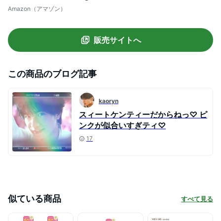
感肌 オールインワン 化粧水 乳液 保湿 毛穴
Amazon（アマゾン）
ケア PERFECT ONE FOCUS
販売サイトへ
この商品のブログ記事
kaoryn
スィートケンティーだからねっ♡ ピ
ンクが似合いすぎティ♡
17
似ている商品
すべて見る