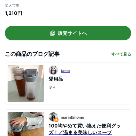
クッチーナ 】 ピッチャー 横置き 冷水筒 タ
楽天市場
ケヤ スリムジャグ お茶 ピッチャー 冷水筒
1,210円
耐熱 冷水筒 横置き 冷水筒 横 冷水筒 冷蔵
庫 麦茶ポット 洗いやすい 麦茶ポット 横置
き 食洗機対応
販売サイトへ
この商品のブログ記事
すべて見る
tama
愛用品
4
marin&momo
100均やめて買い換えた便利グッ
ズ！／温まる美味しいスープ