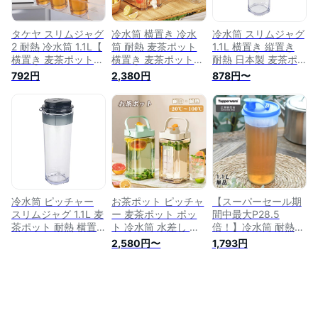
貨
蔵庫 冷水ポット
タケヤ スリムジャグ
冷水筒 横置き 冷水
冷水筒 スリムジャグ
2 耐熱 冷水筒 1.1L【
筒 耐熱 麦茶ポット
1.1L 横置き 縦置き
横置き 麦茶ポット
横置き 麦茶ポット
耐熱 日本製 麦茶ポ
ピッチャー 洗いやす
洗いやすい 蛇口付き
ット ピッチャー (ベ
792円
2,380円
878円〜
い 熱湯OK 1リットル
冷蔵庫ポット 大容量
ージュ)
ウォーターピッチャ
6L 洗いやすい 飲料
ー プラスチック 日
水 お茶 炭酸 冷蔵庫
本製 】
に入れる 水差し 冷
蔵庫 ポット ウォー
ターボトル ピッチャ
ー 冷水ポット ドリ
ンクサーバー 耐熱
耐冷 耐久性 水筒 食
洗機対応
冷水筒 ピッチャー
お茶ポット ピッチャ
【スーパーセール期
スリムジャグ 1.1L 麦
ー 麦茶ポット ポッ
間中最大P28.5
茶ポット 耐熱 横置
ト 冷水筒 水差し 横
倍！】冷水筒 耐熱
き 縦置き 洗いやす
置き お茶 耐熱 おし
Tupperware タッパ
2,580円〜
1,793円
い 日本製 (ブルーグ
ゃれ 洗いやすい 麦
ーウェア 1.1L Sライ
レー)
茶 ウォータージャグ
ン 麦茶 ボトル 冷水
水 冷水ポット 冷蔵
筒 横置き ピッチャ
庫 ウォーターポット
ー 冷水ポット シン
ジャグ ボトル 冷水
プル スリムジャグ
卓上ポット ティーポ
パッキンなし 10年保