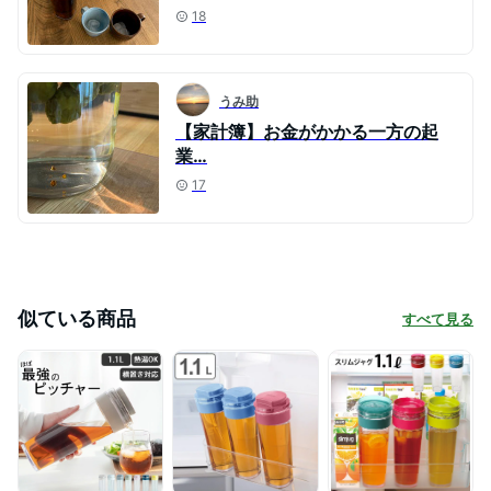
18
うみ助
【家計簿】お金がかかる一方の起
業…
17
似ている商品
すべて見る