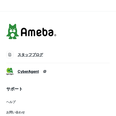
ット おしゃれなピッ
証 食洗機対応 おし
チャー 水出し 大容
ゃれ カラフェ 麦茶
量 お茶ピッチャー
ポット 1リットル
熱湯
1000ml 1100ml 冷蔵
庫
スタッフブログ
CyberAgent
サポート
ヘルプ
お問い合わせ