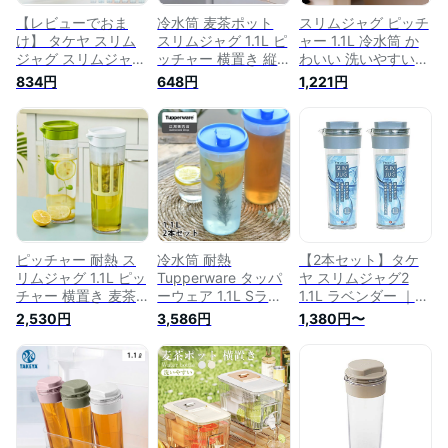
【レビューでおま
冷水筒 麦茶ポット
スリムジャグ ピッチ
け】 タケヤ スリム
スリムジャグ 1.1L ピ
ャー 1.1L 冷水筒 か
ジャグ スリムジャグ
ッチャー 横置き 縦
わいい 洗いやすい
1.1L 【 クッチーナホ
置き 耐熱 日本製 （
ドアポケット 定番
834円
648円
1,221円
ーム 】 冷水筒 横置
麦茶 冷水 ポット ジ
冷蔵庫ポケット スリ
き ピッチャー 耐熱
ャグ 水差し 熱湯 ド
ム ジャグ 1リットル
冷水ポット ピッチャ
アポケット 冷蔵庫
麦茶ポット 冷水ポッ
ー 耐熱 ピッチャー
ドア 冷水ポット ド
ト プラスチック 横
プラスチック ピッチ
リンクピッチャー お
置き タテヨコ 耐熱
ャー 横置き 冷水筒
しゃれ プラスチック
おしゃれ 水差し
ピッチャー 冷水筒
）
ピッチャー 冷水筒
耐熱 広口 冷水筒 1.1
タケヤ
ピッチャー 耐熱 ス
冷水筒 耐熱
【2本セット】タケ
リムジャグ 1.1L ピッ
Tupperware タッパ
ヤ スリムジャグ2
チャー 横置き 麦茶
ーウェア 1.1L Sライ
1.1L ラベンダー ｜
ポット 洗いやすい
ン 2本セット 麦茶 ボ
麦茶ポット 耐熱 横
2,530円
3,586円
1,380円〜
プラスチック 冷水筒
トル 冷水筒 横置き
置き 洗いやすい 冷
熱湯 冷水ポット 麦
麦茶ポット シンプル
蔵庫 ポケット 日本
茶 ポット スリム ジ
食洗機対応 パッキン
製 広口 ピッチャー
ャグ 冷水 水差し ド
なし スリムジャグ
冷水筒 冷茶ポット
アポケット サイドポ
おしゃれ 1リットル
ケット おしゃれ か
1000ml 1100ml ピッ
わいい キッチン 雑
チャー カラフェ 冷