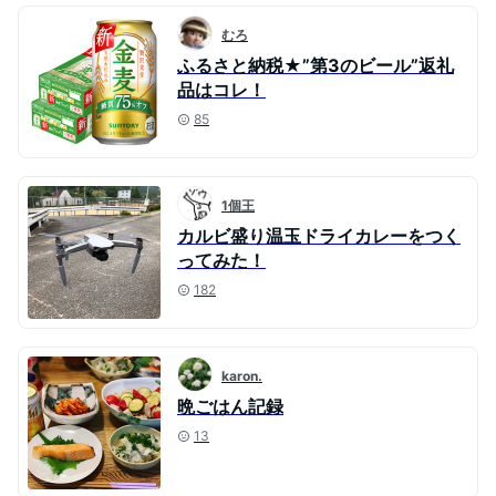
むろ
ふるさと納税★”第3のビール”返礼
品はコレ！
85
1個王
カルビ盛り温玉ドライカレーをつく
ってみた！
182
karon.
晩ごはん記録
13