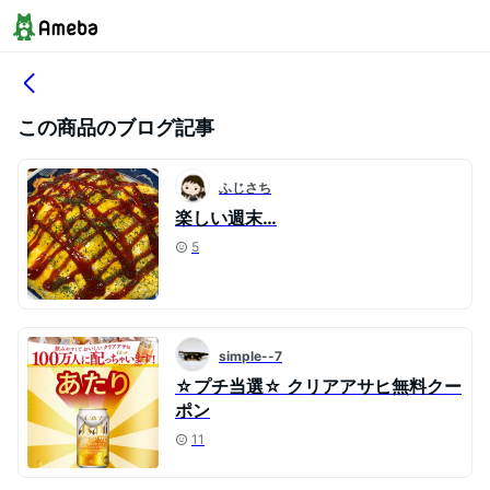
この商品のブログ記事
ふじさち
楽しい週末…
5
simple--7
☆プチ当選☆ クリアアサヒ無料クー
ポン
11