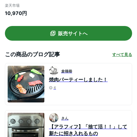
保温 ホットプレート 減煙 直火 CB-MSG-1
楽天市場
Iwatani iwtzzz おしゃれ 母の日 プレゼン
10,970円
ト(BR0)【ギフト袋対象、ギフトBOX対
象、熨斗対象】
販売サイトへ
この商品のブログ記事
すべて見る
倉橋椿
焼肉パーティーしました！
4
きん
【アラフィフ】「捨て活！！」して
新たに招き入れるもの