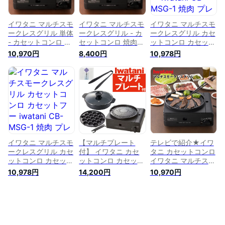
象、熨斗対象】
MSG-1
イワタニ マルチスモ
イワタニ マルチスモ
イワタニ マルチスモ
ークレスグリル 単体
ークレスグリル - カ
ークレスグリル カセ
- カセットコンロ 焼
セットコンロ 焼肉
ットコンロ カセット
肉 プレート 煙 出な
プレート 煙 出ない
フー iwatani CB-
10,970円
8,400円
10,978円
い バーベキュー た
バーベキュー たこ焼
MSG-1 焼肉 プレー
こ焼き グリル カセ
き グリル カセット
ト たこ焼きプレート
ットボンベ アウトド
ボンベ アウトドア
煙 出ない アウトド
ア 防災 コードレス
防災 コードレス カ
ア コードレス カセ
カセットガス 五徳
セットガス 五徳 す
ットガス すき焼き
すき焼き 鍋 カセッ
き焼き 鍋 カセット
焼き肉 鍋
トフー Iwatani CB-
フー Iwatani CB-
MSG-1
MSG-1
イワタニ マルチスモ
【マルチプレート
テレビで紹介★イワ
ークレスグリル カセ
付】 イワタニ カセ
タニ カセットコンロ
ットコンロ カセット
ットコンロ カセット
イワタニ マルチスモ
フー iwatani CB-
フー マルチスモーク
ークレスグリル
10,978円
14,200円
10,970円
MSG-1 焼肉 プレー
レスグリル CB-
Iwatani CB-MSG-1
ト たこ焼きプレート
MSG-1 岩谷産業 ( 岩
イワタニカセットフ
煙 出ない アウトド
谷 Iwatani ) 焼肉 た
ー 焼肉プレート 煙
ア コードレス カセ
こ焼き 煙 出ない 減
出ない 少ない プレ
ットガス すき焼き
煙 グリルプレート
ート バーベキュー
焼き肉 鍋
バーベキュー カセッ
たこ焼き 鍋 グリル