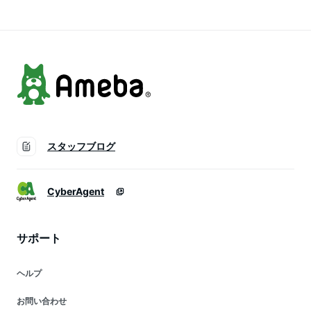
トガス ガスコンロ
カセットボンベ 防災
鍋 蓋（ラッピング不
停電 レジャー カセ
可）
ットガス
スタッフブログ
CyberAgent
サポート
ヘルプ
お問い合わせ