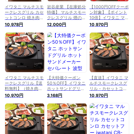
イワタニ マルチスモ
岩谷産業 【在庫処分
【1000円OFFクーポ
ークレスグリル カセ
特価】 マルチスモー
ン対象】【ポイント
ットコンロ 焼き肉プ
クレスグリル 煙の少
10倍】イワタニ マル
レート たこ焼きプレ
ない焼肉グリル カセ
チスモークレスグリ
10,978円
12,000円
10,970円
ート 焼肉 たこ焼き
ットコンロ 日本製
ル Iwatani CB-MSG-
プレート Iwatani
イワタニ iwatani ブ
1 カセットフー スモ
CB-MSG-1 岩谷産業
ラック CB-MSG-1
ークレス カセットコ
減煙 直火 キッチン
ンロ 焼肉 プレート
家電 調理 ニッセン
煙 出ない イワタニ
nissen
カセットコンロ バー
ベキュー たこ焼き
イワタニカセットフ
ー マルチスモークレ
スグリル【RSL】
イワタニ マルチスモ
【大特価クーポン
【直送】イワタニ マ
ークレスグリル【送
50％OFF】イワタニ
ルチスモークレスグ
料無料】（焼き肉プ
ホットサンドグリル
リル - カセットコン
レート・たこ焼きプ
ホットサンドメーカ
ロ 焼肉 プレート 煙
10,970円
3,168円
10,970円
レート）Iwatani CB-
ー セパレート 波型
出ない バーベキュー
MSG-1 岩谷産業 カ
フラット型 フライパ
たこ焼き グリル カ
セット
ン 分解 2WAY 軽量
セットボンベ アウト
軽い Iwatani iwtzzz
ドア コードレス カ
母の日 プレゼント
セットガス 五徳 す
(BR0)【ギフト袋対
き焼き 鍋 カセット
象、ギフトBOX対
フー Iwatani CB-