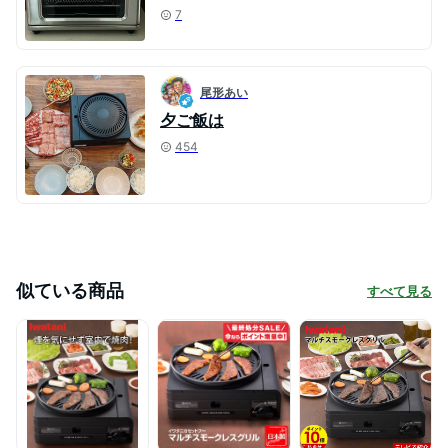
7
尾形あい
夕ご飯は
454
似ている商品
すべて見る