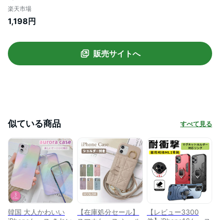
14Plus iPhone13ケース 13Pro 13ProMax
楽天市場
13mini iPhone12 12Pro 12ProMax
1,198円
12mini ケース カバー シリコン くすみカラ
ー ProMax mini プロマックス プラス ミニ
iphone 14 ケース
販売サイトへ
似ている商品
すべて見る
韓国 大人かわいい
【在庫処分セール】
【レビュー3300