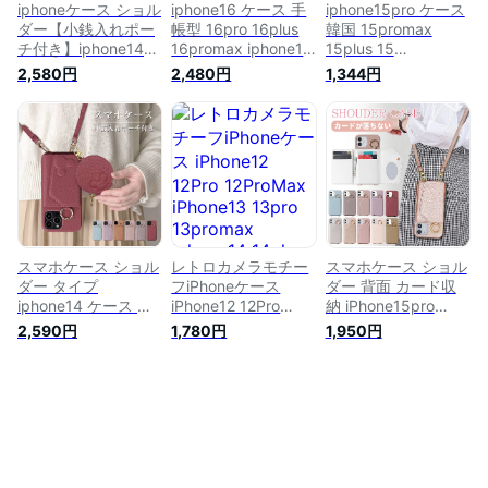
iphoneケース ショル
iphone16 ケース 手
iphone15pro ケース
ダー【小銭入れポー
帳型 16pro 16plus
韓国 15promax
チ付き】iphone14
16promax iphone15
15plus 15
ケース 14pro 14plus
ケース 手帳型 スト
iphone14pro ケース
2,580円
2,480円
1,344円
14promax iphone13
ラップ付き 15pro
ベルト 14 14plus
ケース 13mini 13pro
15plus 15promax
14promax iphone13
13promax iphone12
iphone14 ケース 手
ケース おしゃれ
ケース カード入れ
帳型 14pro 14plus
iphone13pro
12mini 12pro
14promax iPhone13
13promax iphone12
12promax iphone11
13mini 13pro
花柄iphone12mini
11pro 11promax
13promax iPhone12
12promax スタンド
iphone se2 xperia
12mini 12pro
機能 iPhone se2 se3
10 iv ケース
12promax カード収
耐衝撃
納 iphone se2 se3
スマホケース ショル
レトロカメラモチー
スマホケース ショル
11 11pro 11promax
ダー タイプ
フiPhoneケース
ダー 背面 カード収
iphone14 ケース カ
iPhone12 12Pro
納 iPhone15pro
ード収納 背面
12ProMax iPhone13
15plus 15promax ケ
2,590円
1,780円
1,950円
iPhone14pro 14plus
13pro 13promax
ース iPhone 15
14promax 鏡付ケー
iphone14 14plus
iPhone 14 14pro
ス iPhone13 13Mini
14pro 14promax ケ
14plus 14promax
13pro 13promax 適
ース スマホケース
iphone12pro 12
用肩がけ 首掛け 斜
かわいい 韓国 オシ
12promax iphone13
め掛け iPhone12Mini
ャレ 14 iphone
13mini 13pro
12 12pro 12promax
13mini 14mini ケー
13promax se2 se3
ス おもしろ くすみ
11 11pro 11promax