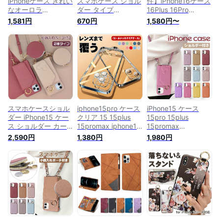
iPhoneケース きれい
スマホケース ショル
件】iPhone16ケース
なオーロラ
ダー タイプ
16Plus 16Pro
iPhone15ケース
iphone14pro ケース
16ProMax iPhone15
1,581円
670円
1,580円〜
15Pro 15ProMax
背面カード 14pro
ケース 15Plus 15Pro
15Plus iPhone14ケ
14plus 14promax
iPhone14ケース
ース 14Pro
iphone13 ケース
14Plus 14Pro
14ProMax 13mini
13mini 13pro
14Promax iPhone13
iPhone13 13Pro
13promax iphone12
ケース 13Pro
13ProMax 12mini ケ
ケース 12mini 12pro
13ProMax 13mini
ース カバー きらき
12promax iphone11
iPhone12ケース
ら シンプル ProMax
11pro 11promax
12Pro 12ProMax
mini プロ プラス ミ
iphone se2 se3
12mini iPhone11ケー
ニ スマホケース
ス 11pro 11promax
スマホケースショル
iphone15pro ケース
iPhone15 ケース
iphone 14 ケース
XR XS リング付き カ
ダー iPhone15 ケー
クリア 15 15plus
15pro 15plus
バー 耐衝撃
ス ショルダー カー
15promax iphone14
15promax
ド収納 14pro 14plus
ケース 14pro 14plus
iphone14pro ケース
2,590円
1,380円
1,980円
14promax ミラー付
14promax 13 13mini
ショルダー 14
き iPhone13 ケース
13pro iphone12 ケー
14plus 14promax
13Mini 13pro
ス おしゃれ 12mini
iphone12pro カード
13promax
12pro iphone se2
収納 iphone13mini
iPhone12Mini 12
se3 耐衝撃
13pro ミラー付き
12pro 12promax 11
iphone11pro
iphone12
11pro 11promax
11promax
iphone12mini
iPhone se2 se3
12promax iphone11
11pro 11promax se3