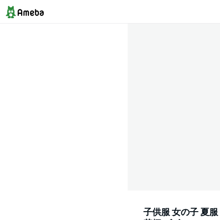
子供服 女の子 夏服