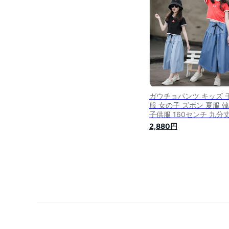
ゃれ 可愛い 新品 新作
110cm 120cm 130cm
140cm 150cm 160cm
ガウチョパンツ キッズ 
服 女の子 ズボン 夏服 
子供服 160センチ 九分
ンツ デニムパンツ ボト
2,880円
ストレッチパンツ 子ど
ジュニア ベビー服 可愛
おしゃれ 新品 160cm
150cm 140cm 130cm
120cm 110cm