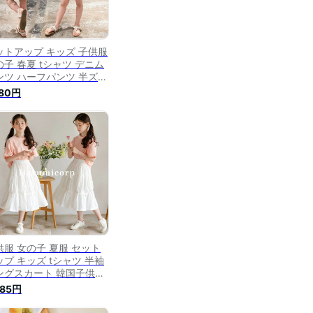
ットアップ キッズ 子供服
の子 春夏 tシャツ デニム
ンツ ハーフパンツ 半ズボ
 韓国子供服 パンツセット
980円
ットソー トップス ボトム
 ジュニア こども服 ベビ
服 中学生 おしゃれ 可愛
新品 160cm 150cm
0cm 130cm 120cm
0cm
供服 女の子 夏服 セット
ップ キッズ tシャツ 半袖
ングスカート 韓国子供服
カートセット トップス ボ
785円
ムス こども服 ジュニア
ビー服 中学生 おしゃれ