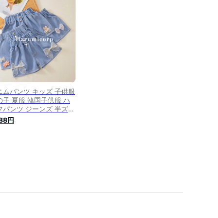
愛い 薄手 涼しい 新品
0cm 150cm 140cm
0cm 120cm
ニムパンツ キッズ 子供服
の子 夏服 韓国子供服 ハ
フパンツ ジーンズ 半ズボ
 ショートパンツ ボトムス
288円
トレッチパンツ ズボン ウ
ストゴム 伸びる 子ども服
ュニア ベビー服 可愛い
しゃれ 中学生 カジュアル
品
0cm150cm140cm130cm
0cm 110cm100cm