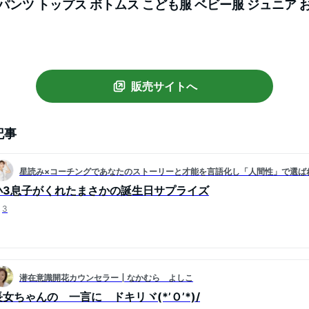
パンツ トップス ボトムス こども服 ベビー服 ジュニア 
0cm 130cm 140cm 150cm 160cm
販売サイトへ
記事
星読み×コーチングであなたのストーリーと才能を言語化し「人間性」で選ば
小3息子がくれたまさかの誕生日サプライズ
3
潜在意識開花カウンセラー┃なかむら よしこ
長女ちゃんの 一言に ドキリヾ(*’Ｏ’*)/