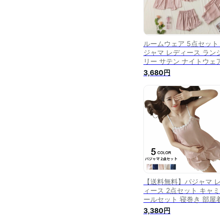
ルームウェア 5点セット
ジャマ レディース ラン
リー サテン ナイトウェ
パッド付き キャミソール
3,680円
ョートパンツ 上下セット
ンツ ワンピース ガウン
ト レース セクシー ナイ
ガウン ロングガウン 可
部屋着 San three
【送料無料】パジャマ 
ィース 2点セット キャ
ールセット 寝巻き 部屋
ナイトウェア ルームウ
3,380円
寝間着 セットアップ 上