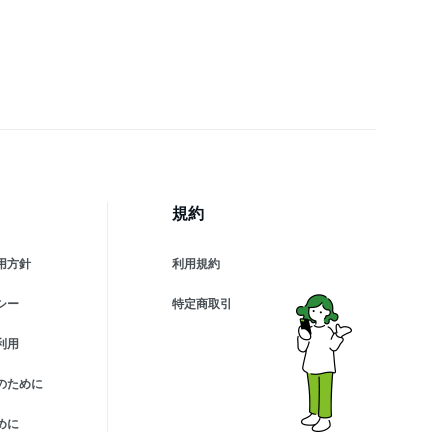
ンツ サテンタッチ カップ
き ランジェリー 5点セッ
 ナイトウェア セット Vネ
ク 上下セット 夏
規約
用方針
利用規約
シー
特定商取引
利用
のために
めに