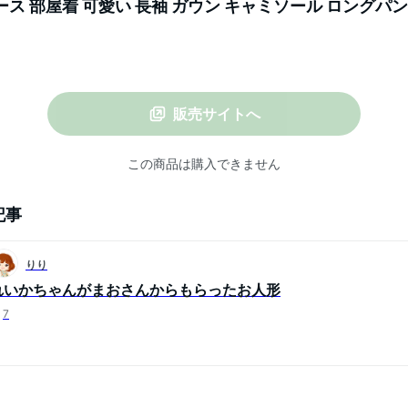
ス 部屋着 可愛い 長袖 ガウン キャミソール ロングパン
プ 上下セット 花柄 レース セクシー 秋 春 夏
販売サイトへ
この商品は購入できません
記事
りり
れいかちゃんがまおさんからもらったお人形
7