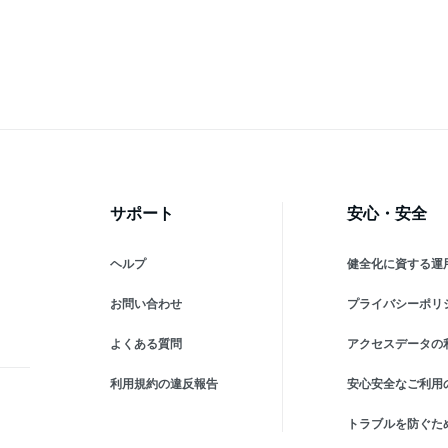
ース
ウェア 上下セット 春夏 ロ
部屋着 サテン パッド付き
パ
風
ングガウン ナイトウェア キ
春 夏 秋 フェミニン セクシ
付
洒落
ャミソール パンツ 寝間着
ー
ト
部屋着 花柄
ッ
サポート
安心・安全
ヘルプ
健全化に資する運
お問い合わせ
プライバシーポリ
よくある質問
アクセスデータの
利用規約の違反報告
安心安全なご利用
トラブルを防ぐた