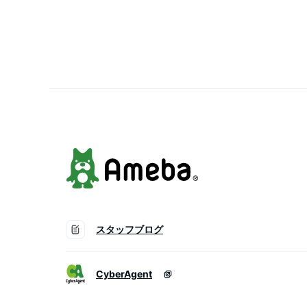
ット ショートパンツ ノ
リーブ 花柄飾り シルク
リボン付き セクシー お
夏新作
スタッフブログ
CyberAgent