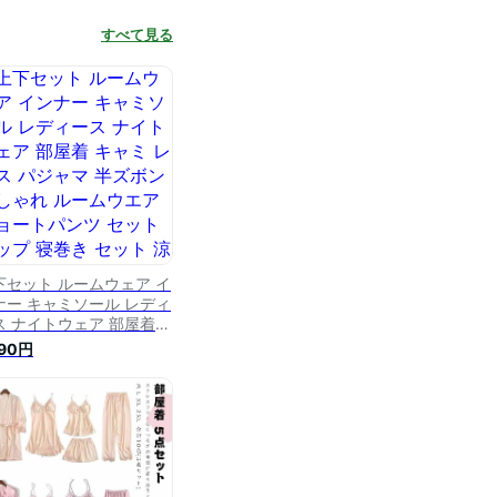
すべて見る
下セット ルームウェア イ
ナー キャミソール レディ
ス ナイトウェア 部屋着
ャミ レース パジャマ 半
690円
ボン おしゃれ ルームウエ
 ショートパンツ セットア
プ 寝巻き セット 涼しい
わいい セクシー 春 夏 送
無料