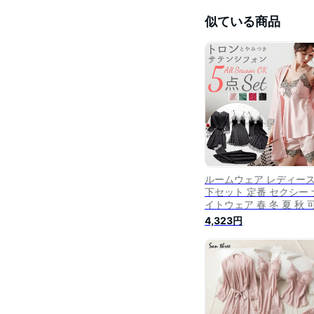
似ている商品
ルームウェア レディース
下セット 定番 セクシー 
イトウェア 春 冬 夏 秋 
い ショートパンツ セッ
4,323円
かわいい ルームウエア 
ミソール カップ付き レ
ネグリジェ 部屋着 セッ
ップ 5点セット パジャマ
巻き おしゃれ パンツ ナ
トガウン