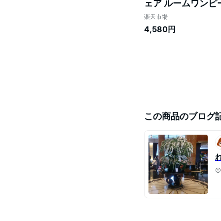
ェア ルームワンピー
トパンツ セットアッ
楽天市場
4,580円
この商品のブログ