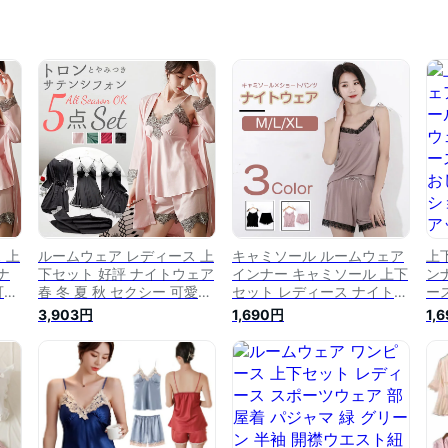
 上
ルームウェア レディース 上
キャミソール ルームウェア
上
ナ
下セット 好評 ナイトウェア
インナー キャミソール 上下
ン
可愛
春 冬 夏 秋 セクシー 可愛い
セット レディース ナイトウ
ー
ト
ショートパンツ セット かわ
ェア 部屋着 キャミ レース
キ
3,903円
1,690円
1,
キャ
いい ルームウエア キャミソ
パジャマ 半ズボン おしゃれ
ズ
ース
ール カップ付き レース ネ
ルームウエア ショートパン
ア
トア
グリジェ 部屋着 セットアッ
ツ セットアップ 寝巻き セ
ッ
 寝
プ 5点セット パジャマ 寝巻
ット 涼しい かわいい セク
か
イ
き おしゃれ パンツ ナイト
シー 春 夏 送料無料
料
ガウン