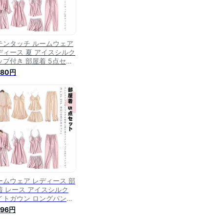
テンタッチ ルームウェア
ディース 夏 アイスシルク
ップ付き 部屋着 5点セッ
 パジャマ キャミソール
480円
イトガウン ショートパン
 ロングパンツ ワンピース
ンジェリー セット ナイト
ェア レース Vネック 上下
ット セクシー かわいい
ームウェア レディース 部
着 レース アイスシルク
イトガウン ロングパンツ
点セット パジャマ キャミ
996円
ール ワンピース ショート