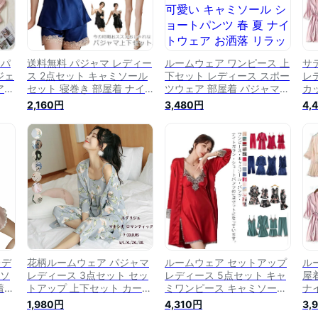
 パ
送料無料 パジャマ レディー
ルームウェア ワンピース 上
サ
ジェ
ス 2点セット キャミソール
下セット レディース スポー
レ
ア
セット 寝巻き 部屋着 ナイ
ツウェア 部屋着 パジャマ
カ
 シ
トウェア ルームウェア 寝間
緑 グリーン 半袖 開襟ウエ
ト
2,160円
3,480円
4,
 パ
着 セットアップ 上下セット
スト紐 可愛い キャミソール
ナ
セッ
ショートパンツ
ショートパンツ 春 夏 ナイ
ツ
ト
トウェア お洒落 リラックス
ラ
愛い
ウェア セットアップ 寝巻き
ウ
パンツ ガウン ブラジャー
セ
レデ
花柄ルームウェア パジャマ
ルームウェア セットアップ
ル
ミソ
レディース 3点セット セッ
レディース 5点セット キャ
屋
着
トアップ 上下セット カーデ
ミワンピース キャミソール
ナ
ェア
ィガン キャミソール パジャ
ナイトガウン ショートパン
5
1,980円
4,310円
3,
下セ
マ レディース 長袖 ルーム
ツ ズボン パジャマ 寝巻き
ソ