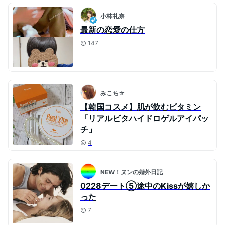
小林礼奈
最新の恋愛の仕方
147
みこち☆
【韓国コスメ】肌が飲むビタミン
「リアルビタハイドロゲルアイパッ
チ」
4
NEW！ヌンの婚外日記
0228デート⑤途中のKissが嬉しか
った
7