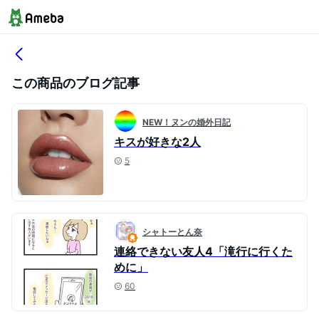
この商品のブログ記事
NEW！ヌンの婚外日記
キスが好きな2人
5
シャトーとん奈
連絡できない友人4「滝行に行くた
めに」
60