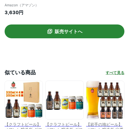
付】【岩手の地ビール】
Amazon（アマゾン）
3,630円
販売サイトへ
似ている商品
すべて見る
【クラフトビール】
【クラフトビール】
【岩手の地ビール】