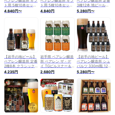
ベアレン醸造所 ギフ
ベアレン醸造所 ギフ
ベアレン醸造所 定番
ト用 5種10本セット
ト用 5種10本セット
3種12本 地ビール詰
詰め合わせ【ギフト
詰め合わせ【ギフト
め合わせ ギフトセッ
4,840円〜
4,840円
5,280円〜
箱付】【岩手の地ビ
箱付】【岩手の地ビ
ト 【クラフトビー
ール】
ール】
ル】【酒 販売】【父
の日】
【岩手の地ビール】
岩手県 ベアレン醸造
【岩手の地ビール】
ベアレン醸造所 定番
所 ベアレン ザ・デ
ベアレン醸造所 シュ
2種8本 クラシック
イ TGピルスナー＆
バルツ 330ml瓶 12
シュバルツ ギフト
Nクラシック 缶 2種
本セット【酒 販売】
4,235円
2,680円
5,280円〜
BOX入り BGS【ギフ
6本飲み比べセット
【クラフトビール】
ト箱付】【クラフト
クラフトビール
【お歳暮】
ビール】