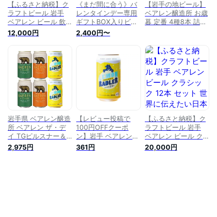
【ふるさと納税】ク
《まだ間に合う》バ
【岩手の地ビール】
ラフトビール 岩手
レンタインデー専用
ベアレン醸造所 お歳
ベアレン ビール 飲
ギフトBOX入りビー
暮 定番 4種8本 詰め
み比べ 6本 セット ベ
ル缶3種セット ベア
合わせ ギフトBOX入
12,000円
2,400円〜
アレン醸造所 限定
レン醸造所 飲み比べ
り BGS【ギフト箱
ベアレンビール 地ビ
詰め合わせ クラフト
付】
ール 黒ビール 詰め
ビール【地ビール プ
合わせ お酒 酒 アル
レゼント ギフト 人
コール 常温 岩手県
気 かわいい プレゼ
岩手県盛岡市
ント バレンタイン
バレンタイン ビール
ホワイトデイ 送料無
料 】
岩手県 ベアレン醸造
【レビュー投稿で
【ふるさと納税】ク
所 ベアレン ザ・デ
100円OFFクーポ
ラフトビール 岩手
イ TGピルスナー＆
ン】岩手 ベアレン醸
ベアレン ビール ク
Nクラシック& レモ
造所 ベアレン レモ
ラシック 12本 セッ
2,975円
361円
20,000円
ンラードラー 缶 3種
ンラードラー 350ml
ト 世界に伝えたい日
6本飲み比べセット
缶 地ビール クラフ
本のクラフトビール
クラフトビール
トビール お酒
コンテスト日本一受
賞 ベアレン醸造所
ベアレンビール 地ビ
ール お酒 酒 アルコ
ール 常温 岩手県
岩手県盛岡市