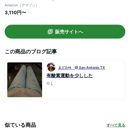
茶 プーアール茶 プアール茶 健康茶 お茶 老
Amazon（アマゾン）
茶 (ロウチャ)
3,110円〜
販売サイトへ
この商品のブログ記事
まどかH @ San Antonio TX
有酸素運動を少しした
1
似ている商品
すべて見る