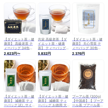
【ダイエット茶・健
共栄 高級老茶 【ダ
【ダイエット茶・健
康茶】 高級老茶 テ
イエット茶・健康
康茶】 天心雪茶 テ
ィーバッグ 34包
茶】 ティーバッグ
ィーバッグ 30包
(170g) 中国茶 後発
お徳用 大袋 68包
(120g) 中国茶 後発
2,623円〜
5,832円
2,376円
酵茶 プーアール茶
(340g) 中国茶 後発
酵茶 雪茶 ミネラル
プアール茶 高級茶
酵茶 黒茶 プーアー
冷え ウェイトコント
ウェイトコントロー
ル茶 プアール茶 高
ロール 健康茶 お茶
ル 健康茶 お茶 老茶
級茶 ウェイトコント
老茶 (ロウチャ)
(ロウチャ)
ロール 健康茶 お茶
老茶 (ロウチャ)
【ダイエット茶・健
【ダイエット茶・健
プーアル茶 (300g)
康茶】 減糖茶 ティ
康茶】 減糖茶 ティ
【中国産】【 プーア
ーバッグ 試しサイズ
ーバッグ お徳用 大
ール茶 プアール茶