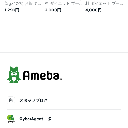
(5g×12包) お茶 ティ
料 ダイエット プー
料 ダイエット プー
ーパック ダイエット
アール 玄米茶ティー
アール 玄米茶ティー
1,296円
2,000円
4,000円
プーアール茶 ダイエ
バッグ2g×50P 2
バッグ2g×50P 4
ットティー 健康茶
袋〜ダイエット プー
袋〜ダイエット プー
発酵茶 中国茶 静岡
アル茶 プーアール茶
アル茶 プーアール茶
茶
お茶 中国茶 黒茶 熟
お茶 中国茶 黒茶 熟
茶 発酵茶 玄米 ダイ
茶 発酵茶 玄米 ダイ
エット茶 健康 健康
エット茶 健康 健康
茶 ティーパック 美
茶 ティーパック 美
味しい おいしい 飲
味しい おいしい 飲
みやすい 香ばしい
みやすい 香ばしい
スタッフブログ
CyberAgent