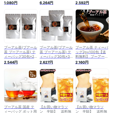
7包 中国茶 後発酵茶
袋 70包 (560g) 中国
黒茶 後発酵茶 茶葉
1,080円
6,264円
2,592円
黒茶 グアバ バンザ
茶 後発酵茶 黒茶 グ
】健康茶ギャラリー
クロ 蕃石榴 ウェイ
アバ バンザクロ 蕃
トコントロール 健康
石榴 ウェイトコント
茶 お茶 老茶 (ロウチ
ロール 健康茶 お茶
ャ)
老茶 (ロウチャ)
プーアル茶(プアール
プーアル茶(プアール
プーアル茶 ティーバ
茶 プーアール茶) テ
茶 プーアール茶) テ
ッグ2g×100包【送
ィーバッグ30包×2個
ィーバッグ30包×3
料無料】 プーアール
お茶 ティーパック
個 お茶 ティーパッ
茶 プアール茶 中国
2,544円
2,627円
2,160円
黒茶 中国茶 ダイエ
ク 黒茶 中国茶 ダイ
茶 ダイエットティー
ット茶 まとめ買い
エット茶 まとめ買い
ダイエット茶 美容茶
大入り 60P
大入り 90P
健康茶 お茶 ダイエ
ット ポリフェノール
おいしい 美味しい
飲みやすい
プーアル茶 国産 テ
【お買い物マラソ
【お買い物マラソ
ィーバッグ ポット用
ン 半額】 送料無
ン 半額】 送料無