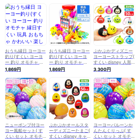
おうち縁日 ヨーヨー
おうち縁日 ヨーヨー
ぷかぷかディズニー
釣り{すくい ヨーヨ
釣り{すくい ヨーヨ
ヨーヨーストラップ{
ー 釣り オモチャ 縁
ー 釣り オモチャ 縁
すくい disney 人形
日すくい 玩具 おも
日すくい 玩具 おも
キャラクター オモチ
1,869円
1,869円
3,300円
ちゃ かわいい 楽し
ちゃ かわいい 楽し
ャ 縁日すくい 玩具
い 風船 家遊び セッ
い 風船 家遊び セッ
おもちゃ かわいい
ト 浮く 風呂 縁日 露
ト 浮く 風呂 縁日 露
鳴る 浮く 縁日 露店
店 おまけ 子ども会
店 おまけ 子ども会
おまけ 子ども会 夏
夏祭り つかみ取り}
夏祭り つかみ取り}
祭り つかみ取り }[
[子供会 保育園 幼稚
[子供会 保育園 幼稚
子供会 保育園 幼稚
園 景品 イベント お
園 景品 イベント お
園 景品 イベント お
祭り プレゼント 人
祭り プレゼント 人
祭り プレゼント 人
気]【色柄指定不可】
気]【色柄指定不可】
気 ]【色柄指定不
可】
ニューポンプ付ヨー
ぷかぷかオールスタ
ヨーヨーバルーンか
ヨー風船セット{ す
ーディズニーたまご{
んたんくりっぷ{ す
くい セット オモチ
すくい disney キャ
くい セット オモチ