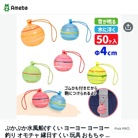
ぷかぷか水風船{すくい ヨーヨー ヨーヨー
釣り オモチャ 縁日すくい 玩具 おもちゃ か