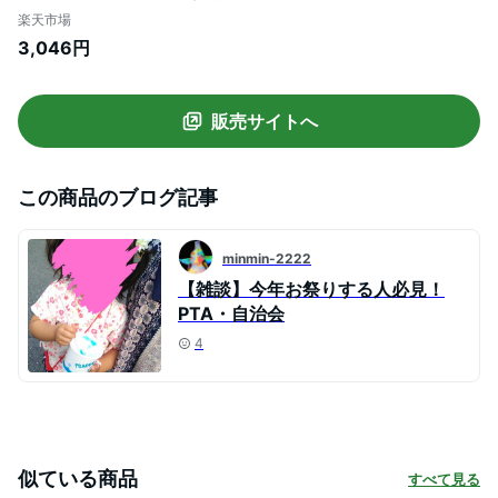
わいい 鳴る 浮く 風呂 縁日 露店 おまけ 子
楽天市場
ども会 夏祭り つかみ取り}[子供会 保育園
3,046円
幼稚園 景品 イベント お祭り プレゼント 人
気]【色柄指定不可】
販売サイトへ
この商品のブログ記事
minmin-2222
【雑談】今年お祭りする人必見！
PTA・自治会
4
似ている商品
すべて見る