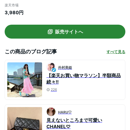
的 おすすめ おしゃれ ブラック メール便
楽天市場
2026春夏 【lstp302-62f】【即納：1-5
3,980円
営業日】【送料無料】メ込2
販売サイトへ
この商品のブログ記事
すべて見る
外村美姫
【楽天お買い物マラソン】半額商品
続々!!
226
HARU🤍
見えないところまで可愛い
CHANEL♡