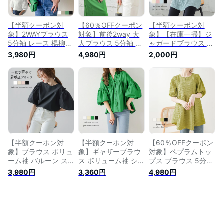
込1
【送料無料】メ込2
【半額クーポン対
【60％OFFクーポン
【半額クーポン対
象】2WAYブラウス
対象】前後2way 大
象】【在庫一掃】ジ
5分袖 レース 楊柳生
人ブラウス 5分袖 雰
ャガードブラウス ボ
地 トップスおすすめ
囲気 フェミニントッ
リュームスリーブ 5
3,980円
4,980円
2,000円
おしゃれ ブラック
プス レディース お
分袖 ぽわん袖 トッ
フリーサイズ メール
すすめ おしゃれ メ
プス 大人 上品 レデ
便 2026春夏
ール便 2026春夏
ィース おすすめ お
【lstp302-61f】【即
【lstp302-72f】【即
しゃれ ブラック フ
納：1-5営業日】
納：1-5営業日】
リーサイズ メール便
【送料無料】ヤ込1
【送料無料】ユ込2
2026春夏
【lstp302-57f】
【即納：1-5営業
日】【送料無料】ユ
込3
【半額クーポン対
【半額クーポン対
【60％OFFクーポン
象】ブラウス ボリュ
象】ギャザーブラウ
対象】ペプラムトッ
ーム袖 バルーン ス
ス ボリューム袖 シ
プス ブラウス 5分袖
リーブ 5分袖 さらり
ャツ 5分袖 上品 キレ
大人可愛い 韓国ファ
3,980円
3,360円
4,980円
トップス レディース
イめ 大人可愛い ト
ッション 抜け感 レ
おすすめ おしゃれ
ップス レディース
ディース おすすめ
メール便 2026春夏
おすすめ フリーサイ
おしゃれ ブラック
【lstp303-340】
ズ メール便 2025秋
フリーサイズ メール
【即納：1-5営業
冬【lstp302-52f】
便 2026春夏