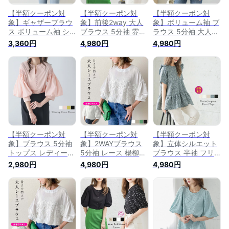
【半額クーポン対
【半額クーポン対
【半額クーポン対
象】ギャザーブラウ
象】前後2way 大人
象】ボリューム袖 ブ
ス ボリューム袖 シ
ブラウス 5分袖 雰囲
ラウス 5分袖 大人可
ャツ 5分袖 上品 キレ
気 フェミニントップ
愛い トップス レデ
3,360円
4,980円
4,980円
イめ 大人可愛い ト
ス レディース おす
ィース おすすめ お
ップス レディース
すめ おしゃれ メー
しゃれ ブラック フ
おすすめ おしゃれ
ル便 2026春夏
リーサイズ メール便
フリーサイズ メール
【lstp302-72f】【即
2025秋冬
便 2026春夏
納：1-5営業日】
【lstp302-49f】
【lstp302-52f】
【送料無料】ユ込2
【即納：1-5営業
【即納：1-5営業
日】【送料無料】ユ
日】【送料無料】ユ
込2
込3
【半額クーポン対
【半額クーポン対
【半額クーポン対
象】ブラウス 5分袖
象】2WAYブラウス
象】立体シルエット
トップス レディース
5分袖 レース 楊柳生
ブラウス 半袖 フリ
おすすめ おしゃれ
地 トップス レディ
ル トップス フラワ
2,980円
4,980円
4,980円
ブラック フリーサイ
ース おすすめ おし
ー柄 大人可愛い レ
ズ メール便 2023春
ゃれ ブラック フリ
ディース おすすめ
夏新作 【lstp302-
ーサイズ メール便
おしゃれ ブラック
342】【即納：1-5営
2026春夏
フリーサイズ メール
業日】【送料無料】
【lstp302-44f】
便 2026春夏
メ込1
【即納：1-5営業
【lstp302-71f】【即
日】【送料無料】ヤ
納：1-5営業日】