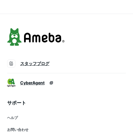
日】【送料無料】ユ
【即納：1-5営業
【lstp302-349】
込2
日】【送料無料】ユ
【即納：1-5営業
込3
日】【送料無料】ユ
込3
スタッフブログ
CyberAgent
サポート
ヘルプ
お問い合わせ