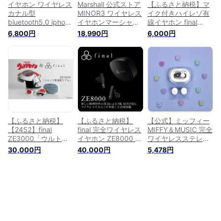
型イヤホン
カナル型 高音質
ハイレゾ
イヤホン ワイヤレス
Marshall 公式ストア
【ふるさと納税】マ
カナル型
MINOR3 ワイヤレス
イク付きハイレゾ有
bluetooth5.0 iphone
イヤホンマーシャル
線イヤホン final
android Siri 対応 ノ
マイナー3 国内正規
E1000C BLACK | 神
6,800円
18,990円
6,000円
イズキャンセリング
品 完全ワイヤレスイ
奈川県 川崎市 神奈
外音取り込み ブルー
ヤホン インナーイヤ
川 川崎 支援 支援品
トゥース 防水 運動
ー型 長時間 インナ
返礼品 楽天ふるさと
両耳 高音質 スポー
ーイヤー イヤホンワ
納税 イヤホン イヤ
ツ qi 無線 ワイヤレ
イヤレス 高音質
フォン 有線 マイク
ス充電 カナル
bluetooth ワイヤレ
付き 音楽 家電 生活
bluetoothイヤホン
スイヤフォン 無線イ
家電 日用品 日用品
ワイヤレスイヤホン
ヤホン ブルートゥー
雑貨 生活雑貨 アク
ワイヤレスイヤフォ
スイヤホン
セサリー 小物 お礼
ン 無線イヤホン
の品
【ふるさと納税】
【ふるさと納税】
【公式】ミッフィー
【2452】final
final 完全ワイヤレス
MIFFY＆MUSIC 完全
ZE3000「ウルトラ
イヤホン ZE8000 |
ワイヤレスステレオ
警備隊モデル」完全
8K SOUND 新しい音
イヤホン Bluetooth
30,000円
40,000円
5,478円
ワイヤレスイヤホン
楽体験 ノイズキャン
イヤフォン ワイヤレ
セリング 専用イヤー
スイヤホン ステレオ
ピース 専用アプリ有
イヤホン ヘッドフォ
ボリューム最適化 イ
ン 無線 カナル式 密
ヤホン 生活防水IPX4
閉型 イヤーピース
対応 カラーバリエー
かわいい ブルートゥ
ション Bluetooth有
ース コンパクト 透
人気 おすすめ 楽天
明 シンプル