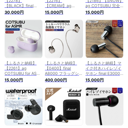
【2278】
【2216】
【2186】【SNOW】
【BLACK】final
【CREAM】ag
ag COTSUBU 完全
ZE3000 完全ワイヤ
COTSUBU 完全ワイ
ワイヤレスイヤホン
30,000円
15,000円
15,000円
レスイヤホン | 神奈
ヤレスイヤホン | 神
| 神奈川県 川崎市 神
川県 川崎市 神奈川
奈川県 川崎市 神奈
奈川 川崎 支援 返礼
川崎 支援 返礼品 フ
川 川崎 支援 返礼品
品 ファイナル イヤ
ァイナル イヤホン
ファイナル イヤホン
ホン ワイヤレス イ
ワイヤレス イヤフォ
ワイヤレス イヤフォ
ヤフォン ワイヤレス
ン ワイヤレスイヤフ
ン ワイヤレスイヤホ
イヤホン ワイヤレス
ォン 無線イヤホン
ン ワイヤレスイヤフ
イヤフォン 無線イヤ
bluetooth final ブル
ォン 無線イヤホン
ホン bluetooth final
ートゥース ワイヤレ
bluetooth final ブル
ブルートゥース カナ
スイヤホン 在宅 黒
ートゥース カナル型
ル型 マイク付き
【ふるさと納税】
【ふるさと納税】
【ふるさと納税】マ
ブラック
通話可能
【2261】ag
【0400】final
イク付きハイレゾイ
COTSUBU for ASMR
A8000 フラッグシッ
ヤホン final E3000C
完全ワイヤレスイヤ
プモデル トゥルーベ
| 神奈川県 川崎市 神
15,000円
400,000円
15,000円
ホン | 神奈川県 川崎
リリウム振動板イヤ
奈川 川崎 支援 支援
市 神奈川 川崎 支援
ホン | 神奈川県 川崎
品 返礼品 楽天ふる
返礼品 ファイナル
市 神奈川 川崎 返礼
さと 納税 イヤホン
イヤホン ワイヤレス
品 楽天ふるさと 納
イヤフォン 有線 音
イヤフォン ワイヤレ
税 イヤホン イヤフ
楽 家電 生活家電 日
スイヤフォン 無線イ
ォン 有線 音楽 家電
用品 日用品雑貨 生
ヤホン bluetooth
生活家電 日用品 日
活雑貨 アクセサリー
final ブルートゥース
用品雑貨 生活雑貨
小物 ファイナル カ
高音質 通話 カナル
お礼の品 ファイナル
ナル型 有線イヤホン