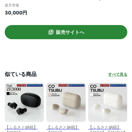
神奈川県 川崎市 神奈川 川崎 返礼品 ファイ
楽天市場
ナル イヤホン ワイヤレス イヤフォン ワイ
30,000円
ヤレスイヤフォン 無線イヤホン bluetooth
final ブルートゥース カナル型 ワイヤレス
イヤホン ホワイト 白
販売サイトへ
似ている商品
すべて見る
【ふるさと納税】
【ふるさと納税】
【ふるさと納税】